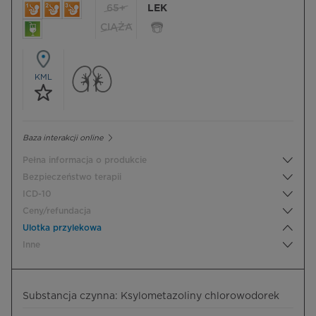
65+
LEK
CIĄŻA
KML
Baza interakcji online
Pełna informacja o produkcie
Bezpieczeństwo terapii
ICD-10
Ceny/refundacja
Ulotka przylekowa
Inne
Substancja czynna: Ksylometazoliny chlorowodorek