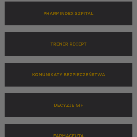
PHARMINDEX SZPITAL
TRENER RECEPT
KOMUNIKATY BEZPIECZEŃSTWA
DECYZJE GIF
FARMACEUTA