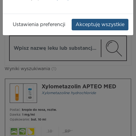
LEKI
Ustawienia preferencji
Akceptuję wszystkie
ZMIEŃ MODUŁ
Wpisz nazwę lub substancję czynną
Wyniki wyszukiwania
(1)
Xylometazolin APTEO MED
Xylometazoline hydrochloride
Postać:
krople do nosa, roztw.
Dawka:
1 mg/ml
Opakowanie:
but. 10 ml
18
RP