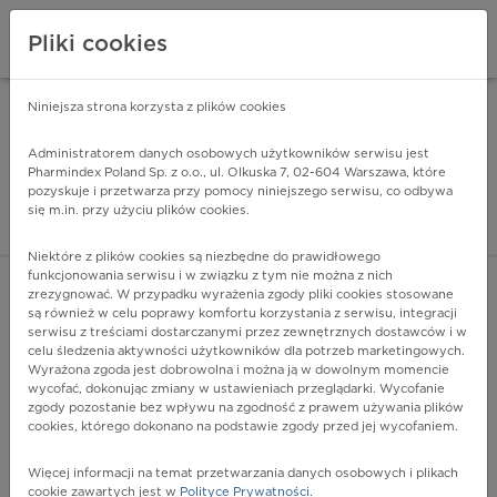
Pliki cookies
Niniejsza strona korzysta z plików cookies
Pharmindex Mobile
INSTALUJ
ZA DARMO - w Google Play
Administratorem danych osobowych użytkowników serwisu jest
Pharmindex Poland Sp. z o.o., ul. Olkuska 7, 02-604 Warszawa, które
pozyskuje i przetwarza przy pomocy niniejszego serwisu, co odbywa
Pharmindex - lider wi
się m.in. przy użyciu plików cookies.
ZALOGUJ SIĘ
ZAREJESTRUJ SIĘ
Niektóre z plików cookies są niezbędne do prawidłowego
funkcjonowania serwisu i w związku z tym nie można z nich
zrezygnować. W przypadku wyrażenia zgody pliki cookies stosowane
są również w celu poprawy komfortu korzystania z serwisu, integracji
serwisu z treściami dostarczanymi przez zewnętrznych dostawców i w
celu śledzenia aktywności użytkowników dla potrzeb marketingowych.
POKAŻ FILTRY
Wyrażona zgoda jest dobrowolna i można ją w dowolnym momencie
wycofać, dokonując zmiany w ustawieniach przeglądarki. Wycofanie
zgody pozostanie bez wpływu na zgodność z prawem używania plików
Pharmindex
cookies, którego dokonano na podstawie zgody przed jej wycofaniem.
lider wiedzy o lekach
Więcej informacji na temat przetwarzania danych osobowych i plikach
cookie zawartych jest w
Polityce Prywatności
.