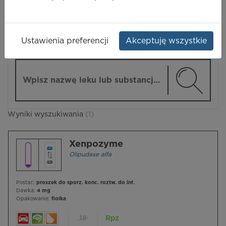
LEKI
Ustawienia preferencji
Akceptuję wszystkie
ZMIEŃ MODUŁ
Wpisz nazwę lub substancję czynną
Wyniki wyszukiwania
(1)
Xenpozyme
Olipudase alfa
Postać:
proszek do sporz. konc. roztw. do inf.
Dawka:
4 mg
Opakowanie:
fiolka
18
Rpz