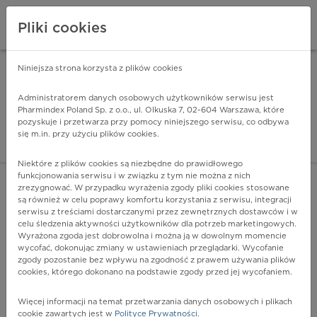
Pliki cookies
Niniejsza strona korzysta z plików cookies
Pharmindex Mobile
INSTALUJ
ZA DARMO - w Google Play
Administratorem danych osobowych użytkowników serwisu jest
Pharmindex Poland Sp. z o.o., ul. Olkuska 7, 02-604 Warszawa, które
pozyskuje i przetwarza przy pomocy niniejszego serwisu, co odbywa
Pharmindex - lider wi
się m.in. przy użyciu plików cookies.
ZALOGUJ SIĘ
ZAREJESTRUJ SIĘ
Niektóre z plików cookies są niezbędne do prawidłowego
funkcjonowania serwisu i w związku z tym nie można z nich
zrezygnować. W przypadku wyrażenia zgody pliki cookies stosowane
są również w celu poprawy komfortu korzystania z serwisu, integracji
serwisu z treściami dostarczanymi przez zewnętrznych dostawców i w
celu śledzenia aktywności użytkowników dla potrzeb marketingowych.
POKAŻ FILTRY
Wyrażona zgoda jest dobrowolna i można ją w dowolnym momencie
wycofać, dokonując zmiany w ustawieniach przeglądarki. Wycofanie
zgody pozostanie bez wpływu na zgodność z prawem używania plików
Pharmindex
cookies, którego dokonano na podstawie zgody przed jej wycofaniem.
lider wiedzy o lekach
Więcej informacji na temat przetwarzania danych osobowych i plikach
cookie zawartych jest w
Polityce Prywatności
.