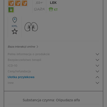
65+
LEK
CIĄŻA
KML
Baza interakcji online
Pełna informacja o produkcie
Bezpieczeństwo terapii
ICD-10
Ceny/refundacja
Ulotka przylekowa
Inne
Substancja czynna: Olipudaza alfa