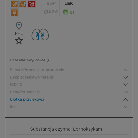
65+
LEK
CIĄŻA
KML
Baza interakcji online
Pełna informacja o produkcie
Bezpieczeństwo terapii
ICD-10
Ceny/refundacja
Ulotka przylekowa
Inne
Substancja czynna: Lornoksykam