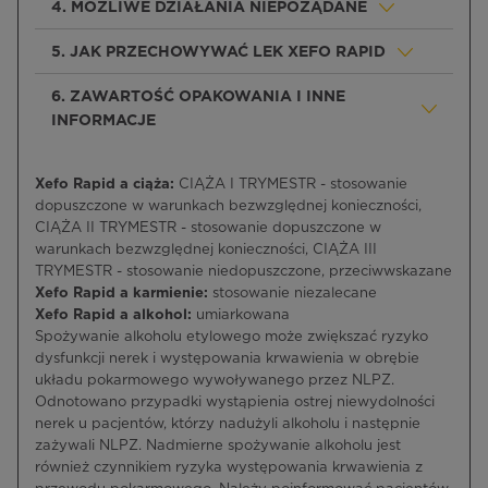
4. MOŻLIWE DZIAŁANIA NIEPOŻĄDANE
5. JAK PRZECHOWYWAĆ LEK XEFO RAPID
6. ZAWARTOŚĆ OPAKOWANIA I INNE
INFORMACJE
Xefo Rapid a ciąża:
CIĄŻA I TRYMESTR - stosowanie
dopuszczone w warunkach bezwzględnej konieczności,
CIĄŻA II TRYMESTR - stosowanie dopuszczone w
warunkach bezwzględnej konieczności, CIĄŻA III
TRYMESTR - stosowanie niedopuszczone, przeciwwskazane
Xefo Rapid a karmienie:
stosowanie niezalecane
Xefo Rapid a alkohol:
umiarkowana
Spożywanie alkoholu etylowego może zwiększać ryzyko
dysfunkcji nerek i występowania krwawienia w obrębie
układu pokarmowego wywoływanego przez NLPZ.
Odnotowano przypadki wystąpienia ostrej niewydolności
nerek u pacjentów, którzy nadużyli alkoholu i następnie
zażywali NLPZ. Nadmierne spożywanie alkoholu jest
również czynnikiem ryzyka występowania krwawienia z