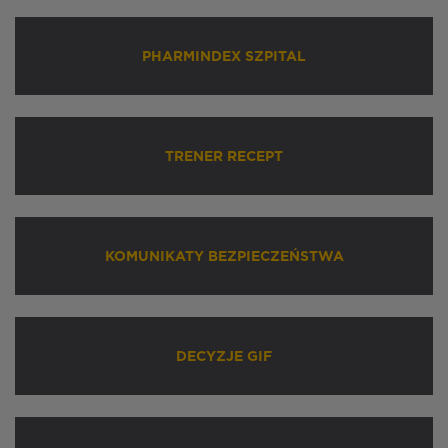
PHARMINDEX SZPITAL
TRENER RECEPT
KOMUNIKATY BEZPIECZEŃSTWA
DECYZJE GIF