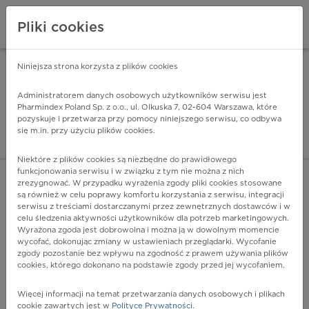
Pliki cookies
Niniejsza strona korzysta z plików cookies
Pharmindex Mobile
INSTALUJ
ZA DARMO - w Google Play
Administratorem danych osobowych użytkowników serwisu jest
Pharmindex Poland Sp. z o.o., ul. Olkuska 7, 02-604 Warszawa, które
pozyskuje i przetwarza przy pomocy niniejszego serwisu, co odbywa
Pharmindex - lider wi
się m.in. przy użyciu plików cookies.
ZALOGUJ SIĘ
ZAREJESTRUJ SIĘ
Niektóre z plików cookies są niezbędne do prawidłowego
funkcjonowania serwisu i w związku z tym nie można z nich
zrezygnować. W przypadku wyrażenia zgody pliki cookies stosowane
są również w celu poprawy komfortu korzystania z serwisu, integracji
serwisu z treściami dostarczanymi przez zewnętrznych dostawców i w
celu śledzenia aktywności użytkowników dla potrzeb marketingowych.
POKAŻ FILTRY
Wyrażona zgoda jest dobrowolna i można ją w dowolnym momencie
wycofać, dokonując zmiany w ustawieniach przeglądarki. Wycofanie
zgody pozostanie bez wpływu na zgodność z prawem używania plików
Pharmindex
cookies, którego dokonano na podstawie zgody przed jej wycofaniem.
lider wiedzy o lekach
Więcej informacji na temat przetwarzania danych osobowych i plikach
cookie zawartych jest w
Polityce Prywatności
.