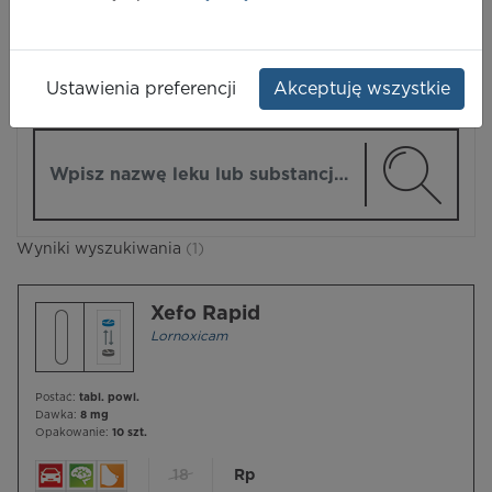
LEKI
Ustawienia preferencji
Akceptuję wszystkie
ZMIEŃ MODUŁ
Wpisz nazwę lub substancję czynną
Wyniki wyszukiwania
(1)
Xefo Rapid
Lornoxicam
Postać:
tabl. powl.
Dawka:
8 mg
Opakowanie:
10 szt.
18
Rp