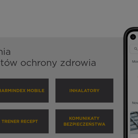
nia
istów ochrony zdrowia
HARMINDEX MOBILE
INHALATORY
KOMUNIKATY
TRENER RECEPT
BEZPIECZEŃSTWA