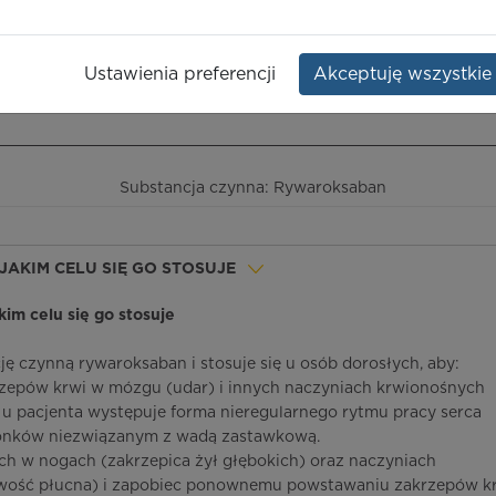
Opakowanie:
28 szt.
Ustawienia preferencji
Akceptuję wszystkie
ieczeństwo terapii
ICD-10
Ceny/refundacja
Ulotka przylekowa
Substancja czynna: Rywaroksaban
 JAKIM CELU SIĘ GO STOSUJE
akim celu się go stosuje
ję czynną rywaroksaban i stosuje się u osób dorosłych, aby:
zepów krwi w mózgu (udar) i innych naczyniach krwionośnych
 u pacjenta występuje forma nieregularnego rytmu pracy serca
nków niezwiązanym z wadą zastawkową.
ach w nogach (zakrzepica żył głębokich) oraz naczyniach
ość płucna) i zapobiec ponownemu powstawaniu zakrzepów k