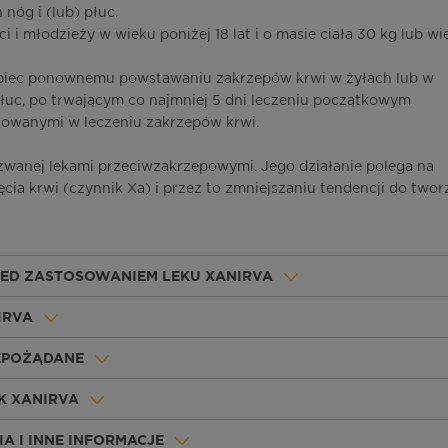
óg i (lub) płuc.
ci i młodzieży w wieku poniżej 18 lat i o masie ciała 30 kg lub wię
pobiec ponownemu powstawaniu zakrzepów krwi w żyłach lub w
c, po trwającym co najmniej 5 dni leczeniu początkowym
owanymi w leczeniu zakrzepów krwi.
zwanej lekami przeciwzakrzepowymi. Jego działanie polega na
cia krwi (czynnik Xa) i przez to zmniejszaniu tendencji do twor
ZED ZASTOSOWANIEM LEKU XANIRVA
IRVA
IEPOŻĄDANE
K XANIRVA
A I INNE INFORMACJE