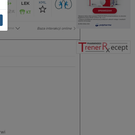
KML
65+
LEK
CIĄŻA
Inne
Baza interakcji online
rwi