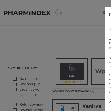
Pharmindex - lider wi
SER
N
A
P
p
N
Wpisz nazw
w
c
SZYBKIE FILTRY
i
c
LEKI
Na receptę
z
ZMIEŃ MODUŁ
z
Bez recepty
z
Lecznictwo
Wyniki wyszukiwania
(1)
z
zamknięte
W
Refundowany
Xanirva
z
Bezpłatny dla