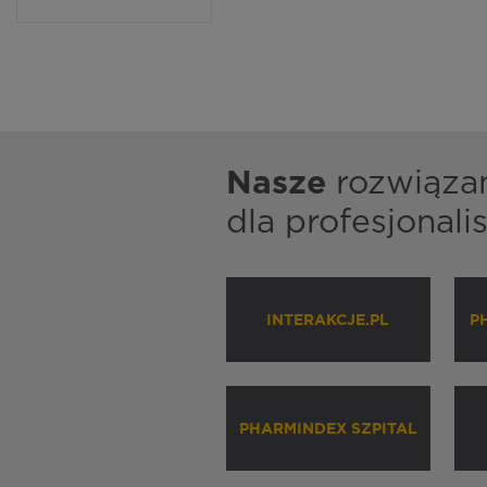
Nasze
rozwiąza
dla profesjonal
INTERAKCJE.PL
P
PHARMINDEX SZPITAL