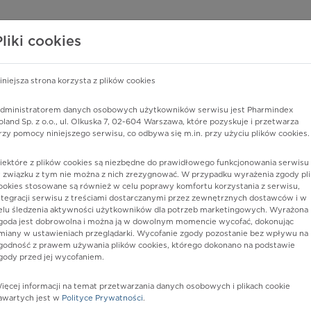
edzy o lekach
WISY PHARMINDEX
DATA LICENSING
SKLEP
Pliki cookies
iniejsza strona korzysta z plików cookies
Pharmindex
dministratorem danych osobowych użytkowników serwisu jest Pharmindex
oland Sp. z o.o., ul. Olkuska 7, 02-604 Warszawa, które pozyskuje i przetwarza
lider wiedzy o lekach
rzy pomocy niniejszego serwisu, co odbywa się m.in. przy użyciu plików cookies.
iektóre z plików cookies są niezbędne do prawidłowego funkcjonowania serwisu 
ę lub substancję czynną
 związku z tym nie można z nich zrezygnować. W przypadku wyrażenia zgody pli
ookies stosowane są również w celu poprawy komfortu korzystania z serwisu,
ntegracji serwisu z treściami dostarczanymi przez zewnętrznych dostawców i w
elu śledzenia aktywności użytkowników dla potrzeb marketingowych. Wyrażona
goda jest dobrowolna i można ją w dowolnym momencie wycofać, dokonując
miany w ustawieniach przeglądarki. Wycofanie zgody pozostanie bez wpływu na
godność z prawem używania plików cookies, którego dokonano na podstawie
gody przed jej wycofaniem.
ięcej informacji na temat przetwarzania danych osobowych i plikach cookie
Postać:
tabl. powl.
awartych jest w
Polityce Prywatności
.
Dawka:
15 mg