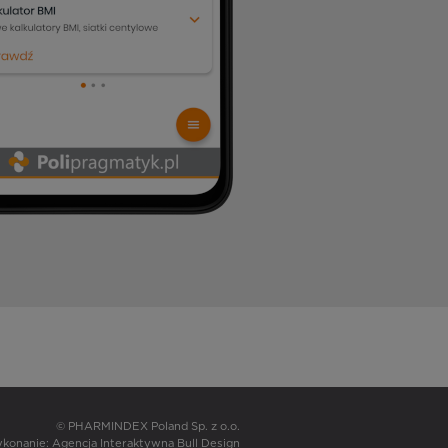
© PHARMINDEX Poland Sp. z o.o.
wykonanie:
Agencja Interaktywna Bull Design