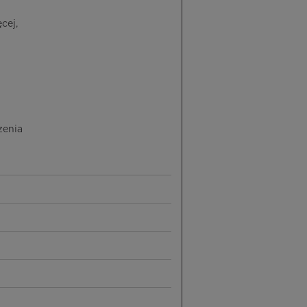
cej,
zenia