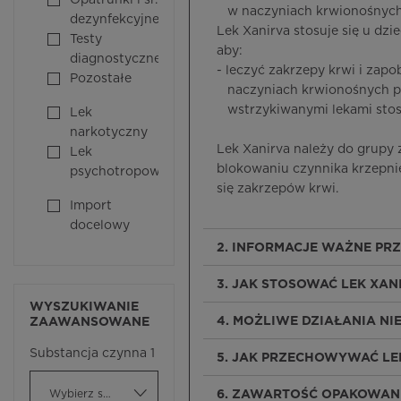
Opatrunki i śr.
w naczyniach krwionośnych n
dezynfekcyjne
Lek Xanirva stosuje się u dzie
Testy
aby:
diagnostyczne
- leczyć zakrzepy krwi i za
Pozostałe
naczyniach krwionośnych płu
wstrzykiwanymi lekami stos
Lek
narkotyczny
Lek Xanirva należy do grupy 
Lek
blokowaniu czynnika krzepnię
psychotropowy
się zakrzepów krwi.
Import
docelowy
2. INFORMACJE WAŻNE PR
3. JAK STOSOWAĆ LEK XAN
WYSZUKIWANIE
4. MOŻLIWE DZIAŁANIA N
ZAAWANSOWANE
Substancja czynna 1
5. JAK PRZECHOWYWAĆ LE
Wybierz substancję czynną
6. ZAWARTOŚĆ OPAKOWANI