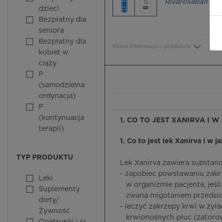
Rivaroxaban
dzieci
Bezpłatny dla
seniora
Bezpłatny dla
Pełna informacja o produkcie
Bezp
kobiet w
ciąży
P
(samodzielna
ordynacja)
P
(kontynuacja
1. CO TO JEST XANIRVA I W
terapii)
1. Co to jest lek Xanirva i w j
TYP PRODUKTU
Lek Xanirva zawiera substanc
- zapobiec powstawaniu zakr
Leki
w organizmie pacjenta, jeśli
Suplementy
zwana migotaniem przedsio
diety/
- leczyć zakrzepy krwi w żył
Żywność
krwionośnych płuc (zatorow