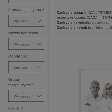
Substancja czynna 2
Xanirva a ciąża:
CIĄŻA I TRYMESTR
przeciwwskazane, CIĄŻA III TRYM
Wybierz substancję czynną
Xanirva a karmienie:
stosowanie 
Xanirva a alkohol:
brak informacji
Nazwa handlowa
Wybierz nazwę handlową
Odpłatność
Dowolna
Grupa
terapeutyczna
Wybierz grupę terapeutyczną
Kod ATC