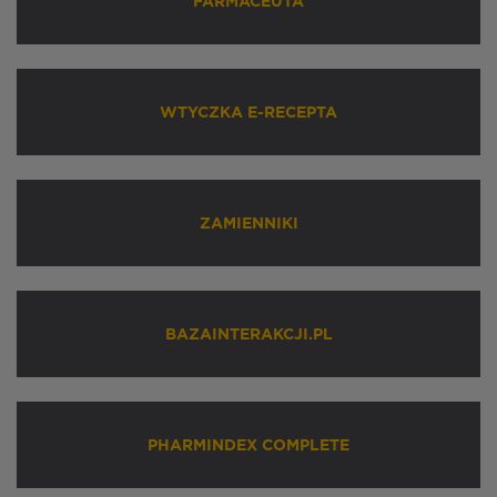
FARMACEUTA
WTYCZKA E-RECEPTA
ZAMIENNIKI
BAZAINTERAKCJI.PL
PHARMINDEX COMPLETE