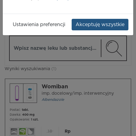
LEKI
Ustawienia preferencji
Akceptuję wszystkie
ZMIEŃ MODUŁ
Wpisz nazwę lub substancję czynną
Wyniki wyszukiwania
(1)
Womiban
imp. docelowy/imp. interwencyjny
Albendazole
Postać:
tabl.
Dawka:
400 mg
Opakowanie:
1 szt.
18
Rp