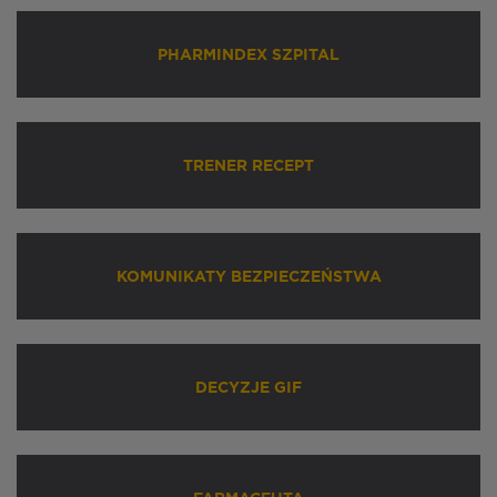
PHARMINDEX SZPITAL
TRENER RECEPT
KOMUNIKATY BEZPIECZEŃSTWA
DECYZJE GIF