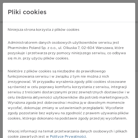
Pliki cookies
Niniejsza strona korzysta z plików cookies
Pharmindex Mobile
INSTALUJ
ZA DARMO - w Google Play
Administratorem danych osobowych użytkowników serwisu jest
Pharmindex Poland Sp. z o.o., ul. Olkuska 7, 02-604 Warszawa, które
pozyskuje i przetwarza przy pomocy niniejszego serwisu, co odbywa
Pharmindex - lider wi
się m.in. przy użyciu plików cookies.
ZALOGUJ SIĘ
ZAREJESTRUJ SIĘ
Niektóre z plików cookies są niezbędne do prawidłowego
funkcjonowania serwisu i w związku z tym nie można z nich
zrezygnować. W przypadku wyrażenia zgody pliki cookies stosowane
są również w celu poprawy komfortu korzystania z serwisu, integracji
serwisu z treściami dostarczanymi przez zewnętrznych dostawców i w
celu śledzenia aktywności użytkowników dla potrzeb marketingowych.
POKAŻ FILTRY
Wyrażona zgoda jest dobrowolna i można ją w dowolnym momencie
wycofać, dokonując zmiany w ustawieniach przeglądarki. Wycofanie
zgody pozostanie bez wpływu na zgodność z prawem używania plików
Pharmindex
cookies, którego dokonano na podstawie zgody przed jej wycofaniem.
lider wiedzy o lekach
Więcej informacji na temat przetwarzania danych osobowych i plikach
cookie zawartych jest w
Polityce Prywatności
.