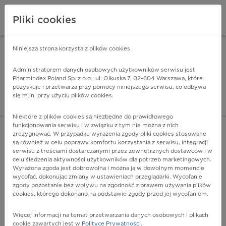
Pliki cookies
Niniejsza strona korzysta z plików cookies
Pharmindex Mobile
INSTALUJ
ZA DARMO - w Google Play
Administratorem danych osobowych użytkowników serwisu jest
Pharmindex Poland Sp. z o.o., ul. Olkuska 7, 02-604 Warszawa, które
pozyskuje i przetwarza przy pomocy niniejszego serwisu, co odbywa
Pharmindex - lider wi
się m.in. przy użyciu plików cookies.
ZALOGUJ SIĘ
ZAREJESTRUJ SIĘ
Niektóre z plików cookies są niezbędne do prawidłowego
funkcjonowania serwisu i w związku z tym nie można z nich
zrezygnować. W przypadku wyrażenia zgody pliki cookies stosowane
są również w celu poprawy komfortu korzystania z serwisu, integracji
serwisu z treściami dostarczanymi przez zewnętrznych dostawców i w
celu śledzenia aktywności użytkowników dla potrzeb marketingowych.
POKAŻ FILTRY
Wyrażona zgoda jest dobrowolna i można ją w dowolnym momencie
wycofać, dokonując zmiany w ustawieniach przeglądarki. Wycofanie
zgody pozostanie bez wpływu na zgodność z prawem używania plików
Pharmindex
cookies, którego dokonano na podstawie zgody przed jej wycofaniem.
lider wiedzy o lekach
Więcej informacji na temat przetwarzania danych osobowych i plikach
cookie zawartych jest w
Polityce Prywatności
.