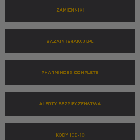
ZAMIENNIKI
BAZAINTERAKCJI.PL
PHARMINDEX COMPLETE
ALERTY BEZPIECZEŃSTWA
KODY ICD-10