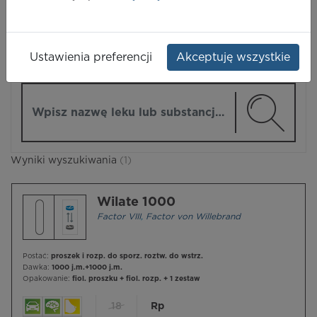
LEKI
Ustawienia preferencji
Akceptuję wszystkie
ZMIEŃ MODUŁ
Wpisz nazwę lub substancję czynną
Wyniki wyszukiwania
(1)
Wilate 1000
Factor VIII
,
Factor von Willebrand
Postać:
proszek i rozp. do sporz. roztw. do wstrz.
Dawka:
1000 j.m.+1000 j.m.
Opakowanie:
fiol. proszku + fiol. rozp. + 1 zestaw
18
Rp