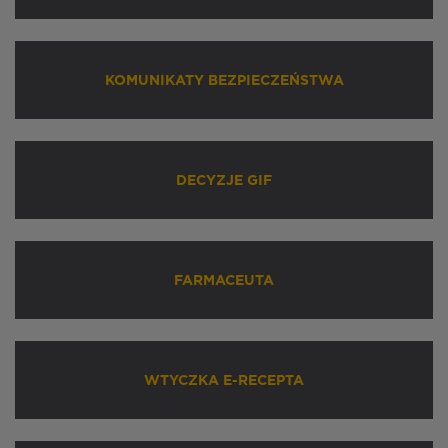
KOMUNIKATY BEZPIECZEŃSTWA
DECYZJE GIF
FARMACEUTA
WTYCZKA E-RECEPTA