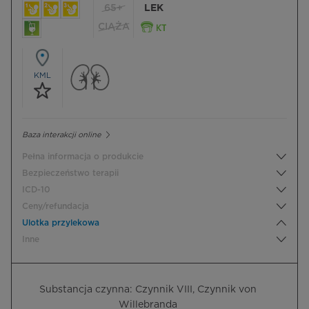
65+
LEK
CIĄŻA
KML
Baza interakcji online
Pełna informacja o produkcie
Bezpieczeństwo terapii
ICD-10
Ceny/refundacja
Ulotka przylekowa
Inne
Substancja czynna: Czynnik VIII, Czynnik von
Willebranda