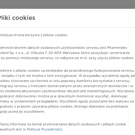
edzy o lekach
WISY PHARMINDEX
DATA LICENSING
SKLEP
Pliki cookies
iniejsza strona korzysta z plików cookies
Pharmindex
dministratorem danych osobowych użytkowników serwisu jest Pharmindex
oland Sp. z o.o., ul. Olkuska 7, 02-604 Warszawa, które pozyskuje i przetwarza
lider wiedzy o lekach
rzy pomocy niniejszego serwisu, co odbywa się m.in. przy użyciu plików cookies.
iektóre z plików cookies są niezbędne do prawidłowego funkcjonowania serwisu 
ę lub substancję czynną
 związku z tym nie można z nich zrezygnować. W przypadku wyrażenia zgody pli
ookies stosowane są również w celu poprawy komfortu korzystania z serwisu,
ntegracji serwisu z treściami dostarczanymi przez zewnętrznych dostawców i w
elu śledzenia aktywności użytkowników dla potrzeb marketingowych. Wyrażona
goda jest dobrowolna i można ją w dowolnym momencie wycofać, dokonując
miany w ustawieniach przeglądarki. Wycofanie zgody pozostanie bez wpływu na
godność z prawem używania plików cookies, którego dokonano na podstawie
gody przed jej wycofaniem.
ięcej informacji na temat przetwarzania danych osobowych i plikach cookie
Postać:
tabl.
awartych jest w
Polityce Prywatności
.
Dawka:
5 mg