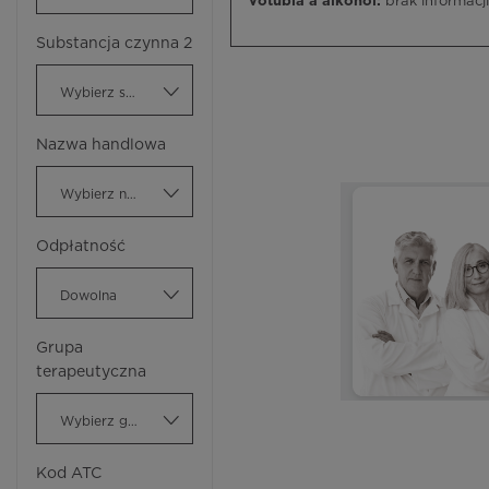
Votubia a alkohol:
brak informacji
Substancja czynna 2
Wybierz substancję czynną
Nazwa handlowa
Wybierz nazwę handlową
Odpłatność
Dowolna
Grupa
terapeutyczna
Wybierz grupę terapeutyczną
Kod ATC