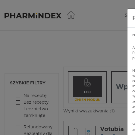
Pharmindex - lider wi
SER
N
A
P
p
N
Wpisz nazw
w
c
SZYBKIE FILTRY
i
c
LEKI
Na receptę
z
ZMIEŃ MODUŁ
z
Bez recepty
z
Lecznictwo
Wyniki wyszukiwania
(1)
z
zamknięte
W
Refundowany
Votubia
z
Bezpłatny dla