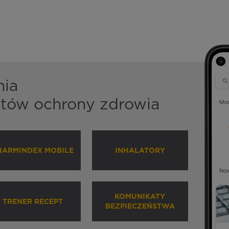
nia
istów ochrony zdrowia
HARMINDEX MOBILE
INHALATORY
KOMUNIKATY
TRENER RECEPT
BEZPIECZEŃSTWA