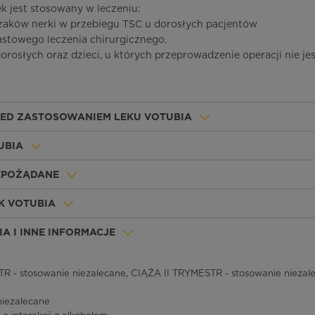
ek jest stosowany w leczeniu:
zaków nerki w przebiegu TSC u dorosłych pacjentów
towego leczenia chirurgicznego.
rosłych oraz dzieci, u których przeprowadzenie operacji nie jes
ZED ZASTOSOWANIEM LEKU VOTUBIA
UBIA
IEPOŻĄDANE
K VOTUBIA
A I INNE INFORMACJE
 - stosowanie niezalecane, CIĄŻA II TRYMESTR - stosowanie niezal
niezalecane