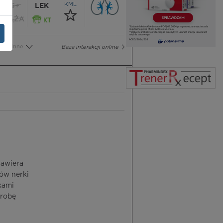
KML
65+
LEK
CIĄŻA
Inne
Baza interakcji online
Zawiera
ów nerki
kami
orobę