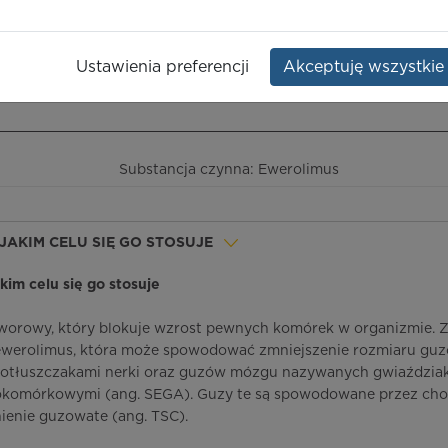
Opakowanie:
30 szt.
Ustawienia preferencji
Akceptuję wszystkie
ieczeństwo terapii
ICD-10
Ceny/refundacja
Ulotka przylekowa
Substancja czynna: Ewerolimus
 JAKIM CELU SIĘ GO STOSUJE
jakim celu się go stosuje
worowy, który blokuje wzrost pewnych komórek w organizmie. 
ewerolimus, która może spowodować zmniejszenie rozmiaru guz
otłuszczakami nerki oraz guzów mózgu nazywanych gwiaździa
komórkowymi (ang. SEGA). Guzy te są spowodowane przez ch
ienie guzowate (ang. TSC).