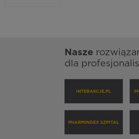
Nasze
rozwiąza
dla profesjonal
INTERAKCJE.PL
P
PHARMINDEX SZPITAL