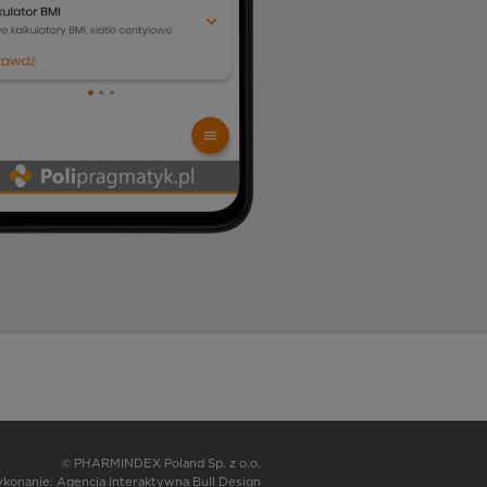
© PHARMINDEX Poland Sp. z o.o.
wykonanie:
Agencja Interaktywna Bull Design