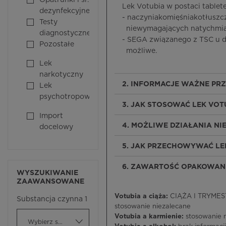
Opatrunki i śr.
Lek Votubia w postaci tablet
dezynfekcyjne
- naczyniakomięśniakotłuszc
Testy
niewymagających natychmias
diagnostyczne
- SEGA związanego z TSC u do
Pozostałe
możliwe.
Lek
narkotyczny
2. INFORMACJE WAŻNE PR
Lek
psychotropowy
3. JAK STOSOWAĆ LEK VOT
Import
4. MOŻLIWE DZIAŁANIA N
docelowy
5. JAK PRZECHOWYWAĆ LE
6. ZAWARTOŚĆ OPAKOWANI
WYSZUKIWANIE
ZAAWANSOWANE
Votubia a ciąża:
CIĄŻA I TRYMESTR
Substancja czynna 1
stosowanie niezalecane
Votubia a karmienie:
stosowanie 
Wybierz substancję czynną