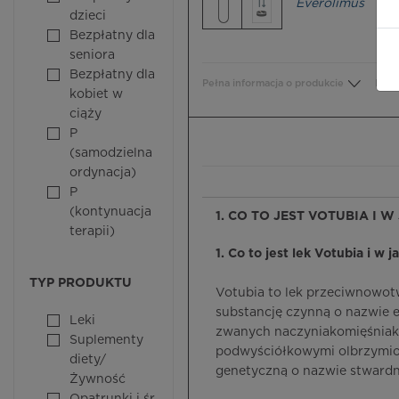
Everolimus
dzieci
Bezpłatny dla
seniora
Bezpłatny dla
Pełna informacja o produkcie
Bezp
kobiet w
ciąży
P
(samodzielna
ordynacja)
P
(kontynuacja
1. CO TO JEST VOTUBIA I W
terapii)
1. Co to jest lek Votubia i w 
TYP PRODUKTU
Votubia to lek przeciwnowot
substancję czynną o nazwie 
Leki
zwanych naczyniakomięśniak
Suplementy
podwyściółkowymi olbrzymio
diety/
genetyczną o nazwie stwardn
Żywność