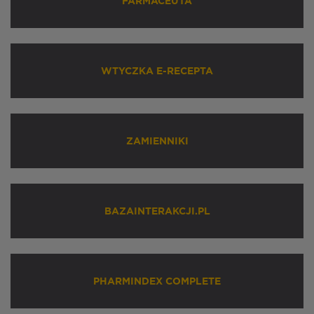
FARMACEUTA
WTYCZKA E-RECEPTA
ZAMIENNIKI
BAZAINTERAKCJI.PL
PHARMINDEX COMPLETE