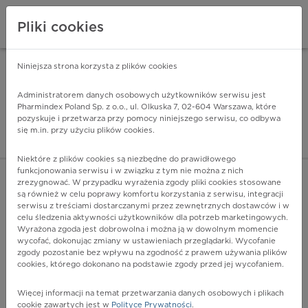
Pliki cookies
Niniejsza strona korzysta z plików cookies
Pharmindex Mobile
INSTALUJ
ZA DARMO - w Google Play
Administratorem danych osobowych użytkowników serwisu jest
Pharmindex Poland Sp. z o.o., ul. Olkuska 7, 02-604 Warszawa, które
pozyskuje i przetwarza przy pomocy niniejszego serwisu, co odbywa
Pharmindex - lider wi
się m.in. przy użyciu plików cookies.
ZALOGUJ SIĘ
ZAREJESTRUJ SIĘ
Niektóre z plików cookies są niezbędne do prawidłowego
funkcjonowania serwisu i w związku z tym nie można z nich
zrezygnować. W przypadku wyrażenia zgody pliki cookies stosowane
są również w celu poprawy komfortu korzystania z serwisu, integracji
serwisu z treściami dostarczanymi przez zewnętrznych dostawców i w
celu śledzenia aktywności użytkowników dla potrzeb marketingowych.
POKAŻ FILTRY
Wyrażona zgoda jest dobrowolna i można ją w dowolnym momencie
wycofać, dokonując zmiany w ustawieniach przeglądarki. Wycofanie
zgody pozostanie bez wpływu na zgodność z prawem używania plików
Pharmindex
cookies, którego dokonano na podstawie zgody przed jej wycofaniem.
lider wiedzy o lekach
Więcej informacji na temat przetwarzania danych osobowych i plikach
cookie zawartych jest w
Polityce Prywatności
.