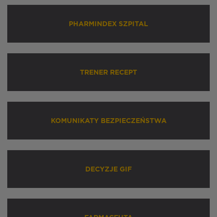
PHARMINDEX SZPITAL
TRENER RECEPT
KOMUNIKATY BEZPIECZEŃSTWA
DECYZJE GIF