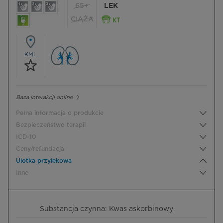
65+
LEK
CIĄŻA
KML
Baza interakcji online
Pełna informacja o produkcie
Bezpieczeństwo terapii
ICD-10
Ceny/refundacja
Ulotka przylekowa
Inne
Substancja czynna: Kwas askorbinowy