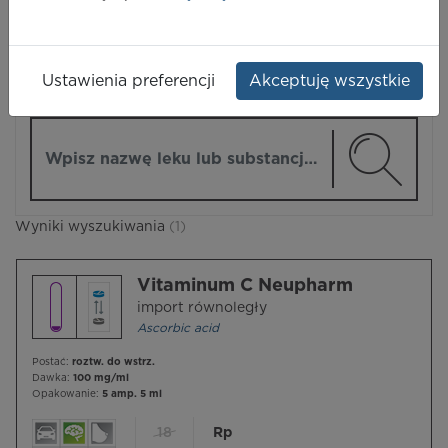
LEKI
Ustawienia preferencji
Akceptuję wszystkie
ZMIEŃ MODUŁ
Wpisz nazwę lub substancję czynną
Wyniki wyszukiwania
(1)
Vitaminum C Neupharm
import równoległy
Ascorbic acid
Postać:
roztw. do wstrz.
Dawka:
100 mg/ml
Opakowanie:
5 amp. 5 ml
18
Rp