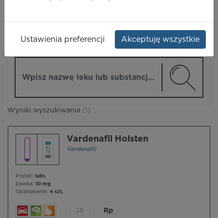
LEKI
Ustawienia preferencji
Akceptuję wszystkie
ZMIEŃ MODUŁ
Wpisz nazwę lub substancję czynną
Wyniki wyszukiwania
(1)
Vardenafil Holsten
Vardenafil
Postać:
tabl.
Dawka:
10 mg
Opakowanie:
4 szt.
18
Rp