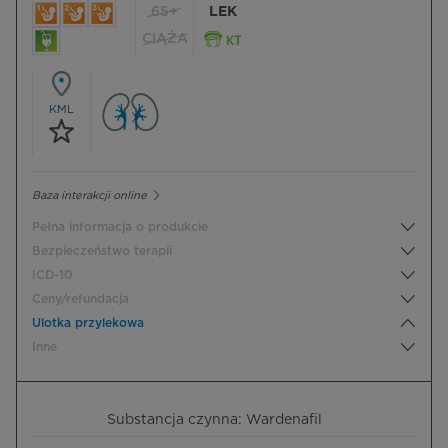
65+
LEK
CIĄŻA
KML
Baza interakcji online
Pełna informacja o produkcie
Bezpieczeństwo terapii
ICD-10
Ceny/refundacja
Ulotka przylekowa
Inne
Substancja czynna: Wardenafil