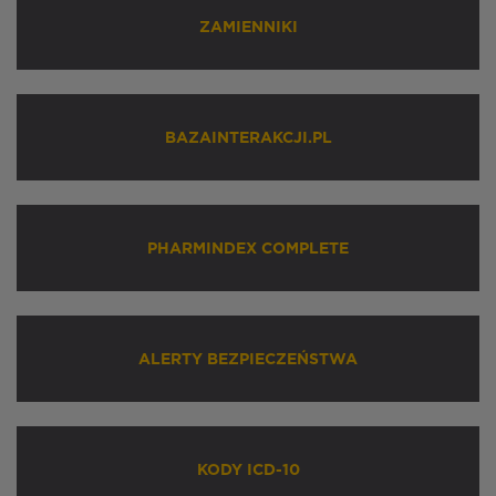
ZAMIENNIKI
BAZAINTERAKCJI.PL
PHARMINDEX COMPLETE
ALERTY BEZPIECZEŃSTWA
KODY ICD-10