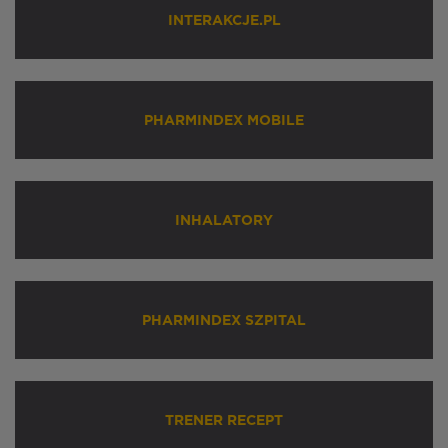
INTERAKCJE.PL
PHARMINDEX MOBILE
INHALATORY
PHARMINDEX SZPITAL
TRENER RECEPT