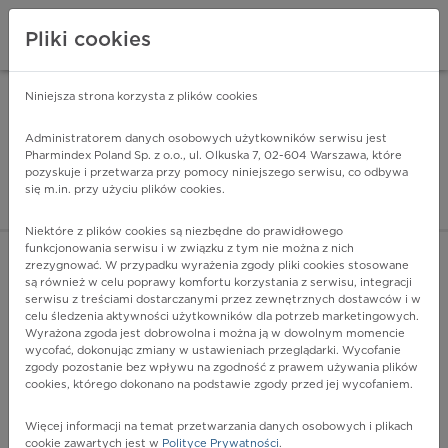
Pliki cookies
Niniejsza strona korzysta z plików cookies
Pharmindex Mobile
INSTALUJ
ZA DARMO - w Google Play
Administratorem danych osobowych użytkowników serwisu jest
Pharmindex Poland Sp. z o.o., ul. Olkuska 7, 02-604 Warszawa, które
pozyskuje i przetwarza przy pomocy niniejszego serwisu, co odbywa
Pharmindex - lider wi
się m.in. przy użyciu plików cookies.
ZALOGUJ SIĘ
ZAREJESTRUJ SIĘ
Niektóre z plików cookies są niezbędne do prawidłowego
funkcjonowania serwisu i w związku z tym nie można z nich
zrezygnować. W przypadku wyrażenia zgody pliki cookies stosowane
są również w celu poprawy komfortu korzystania z serwisu, integracji
serwisu z treściami dostarczanymi przez zewnętrznych dostawców i w
celu śledzenia aktywności użytkowników dla potrzeb marketingowych.
POKAŻ FILTRY
Wyrażona zgoda jest dobrowolna i można ją w dowolnym momencie
wycofać, dokonując zmiany w ustawieniach przeglądarki. Wycofanie
zgody pozostanie bez wpływu na zgodność z prawem używania plików
Pharmindex
cookies, którego dokonano na podstawie zgody przed jej wycofaniem.
lider wiedzy o lekach
Więcej informacji na temat przetwarzania danych osobowych i plikach
cookie zawartych jest w
Polityce Prywatności
.