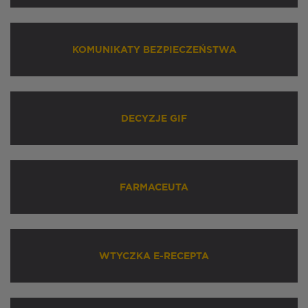
KOMUNIKATY BEZPIECZEŃSTWA
DECYZJE GIF
FARMACEUTA
WTYCZKA E-RECEPTA