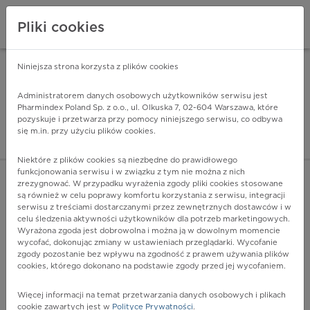
Pliki cookies
Niniejsza strona korzysta z plików cookies
Pharmindex Mobile
INSTALUJ
ZA DARMO - w Google Play
Administratorem danych osobowych użytkowników serwisu jest
Pharmindex Poland Sp. z o.o., ul. Olkuska 7, 02-604 Warszawa, które
pozyskuje i przetwarza przy pomocy niniejszego serwisu, co odbywa
Pharmindex - lider wi
się m.in. przy użyciu plików cookies.
ZALOGUJ SIĘ
ZAREJESTRUJ SIĘ
Niektóre z plików cookies są niezbędne do prawidłowego
funkcjonowania serwisu i w związku z tym nie można z nich
zrezygnować. W przypadku wyrażenia zgody pliki cookies stosowane
są również w celu poprawy komfortu korzystania z serwisu, integracji
serwisu z treściami dostarczanymi przez zewnętrznych dostawców i w
celu śledzenia aktywności użytkowników dla potrzeb marketingowych.
POKAŻ FILTRY
Wyrażona zgoda jest dobrowolna i można ją w dowolnym momencie
wycofać, dokonując zmiany w ustawieniach przeglądarki. Wycofanie
zgody pozostanie bez wpływu na zgodność z prawem używania plików
Pharmindex
cookies, którego dokonano na podstawie zgody przed jej wycofaniem.
lider wiedzy o lekach
Więcej informacji na temat przetwarzania danych osobowych i plikach
cookie zawartych jest w
Polityce Prywatności
.