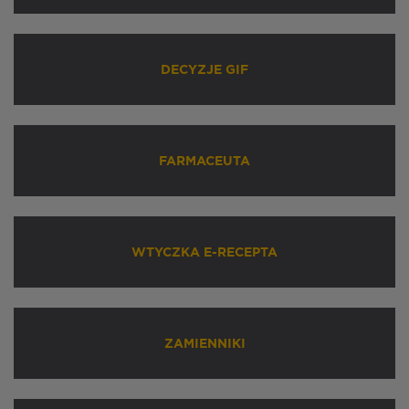
DECYZJE GIF
FARMACEUTA
WTYCZKA E-RECEPTA
ZAMIENNIKI