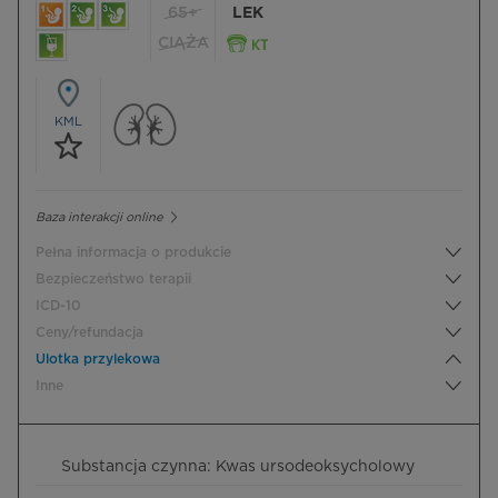
65+
LEK
CIĄŻA
KML
Baza interakcji online
Pełna informacja o produkcie
Bezpieczeństwo terapii
ICD-10
Ceny/refundacja
Ulotka przylekowa
Inne
Substancja czynna: Kwas ursodeoksycholowy