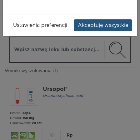
LEKI
Ustawienia preferencji
Akceptuję wszystkie
ZMIEŃ MODUŁ
Wpisz nazwę lub substancję czynną
Wyniki wyszukiwania
(1)
Ursopol®
Ursodeoxycholic acid
Postać:
kaps.
Dawka:
150 mg
Opakowanie:
20 szt.
18
Rp