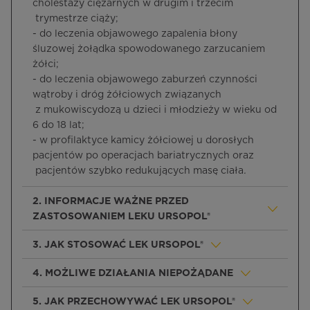
cholestazy ciężarnych w drugim i trzecim
trymestrze ciąży;
- do leczenia objawowego zapalenia błony
śluzowej żołądka spowodowanego zarzucaniem
żółci;
- do leczenia objawowego zaburzeń czynności
wątroby i dróg żółciowych związanych
z mukowiscydozą u dzieci i młodzieży w wieku od
6 do 18 lat;
- w profilaktyce kamicy żółciowej u dorosłych
pacjentów po operacjach bariatrycznych oraz
pacjentów szybko redukujących masę ciała
.
2. INFORMACJE WAŻNE PRZED
ZASTOSOWANIEM LEKU URSOPOL®
3. JAK STOSOWAĆ LEK URSOPOL®
4. MOŻLIWE DZIAŁANIA NIEPOŻĄDANE
5. JAK PRZECHOWYWAĆ LEK URSOPOL®