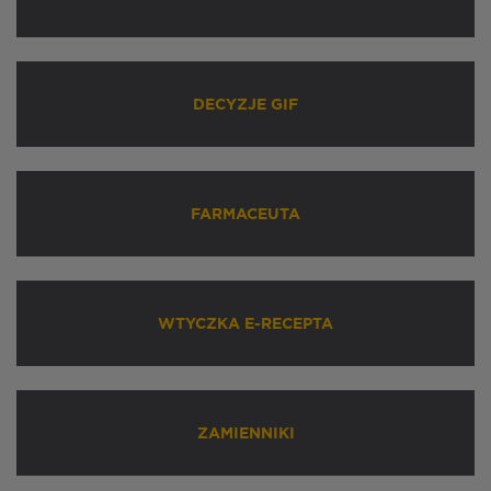
DECYZJE GIF
FARMACEUTA
WTYCZKA E-RECEPTA
ZAMIENNIKI