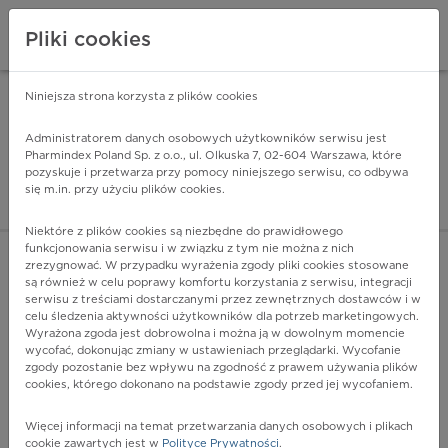
Pliki cookies
Niniejsza strona korzysta z plików cookies
Pharmindex Mobile
INSTALUJ
ZA DARMO - w Google Play
Administratorem danych osobowych użytkowników serwisu jest
Pharmindex Poland Sp. z o.o., ul. Olkuska 7, 02-604 Warszawa, które
pozyskuje i przetwarza przy pomocy niniejszego serwisu, co odbywa
Pharmindex - lider wi
się m.in. przy użyciu plików cookies.
ZALOGUJ SIĘ
ZAREJESTRUJ SIĘ
Niektóre z plików cookies są niezbędne do prawidłowego
funkcjonowania serwisu i w związku z tym nie można z nich
zrezygnować. W przypadku wyrażenia zgody pliki cookies stosowane
są również w celu poprawy komfortu korzystania z serwisu, integracji
serwisu z treściami dostarczanymi przez zewnętrznych dostawców i w
celu śledzenia aktywności użytkowników dla potrzeb marketingowych.
POKAŻ FILTRY
Wyrażona zgoda jest dobrowolna i można ją w dowolnym momencie
wycofać, dokonując zmiany w ustawieniach przeglądarki. Wycofanie
zgody pozostanie bez wpływu na zgodność z prawem używania plików
Pharmindex
cookies, którego dokonano na podstawie zgody przed jej wycofaniem.
lider wiedzy o lekach
Więcej informacji na temat przetwarzania danych osobowych i plikach
cookie zawartych jest w
Polityce Prywatności
.