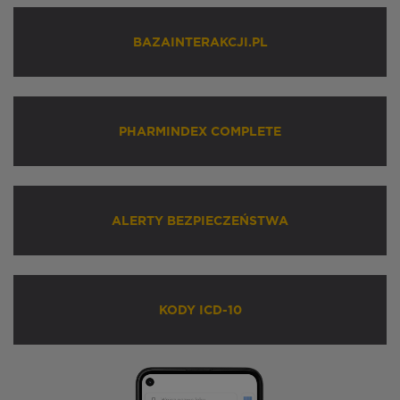
BAZAINTERAKCJI.PL
PHARMINDEX COMPLETE
ALERTY BEZPIECZEŃSTWA
KODY ICD-10