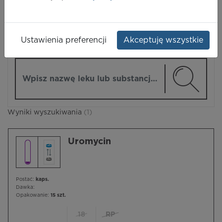
LEKI
Ustawienia preferencji
Akceptuję wszystkie
ZMIEŃ MODUŁ
Wpisz nazwę lub substancję czynną
Wyniki wyszukiwania
(1)
Uromycin
Postać:
kaps.
Dawka:
Opakowanie:
15 szt.
18
RP