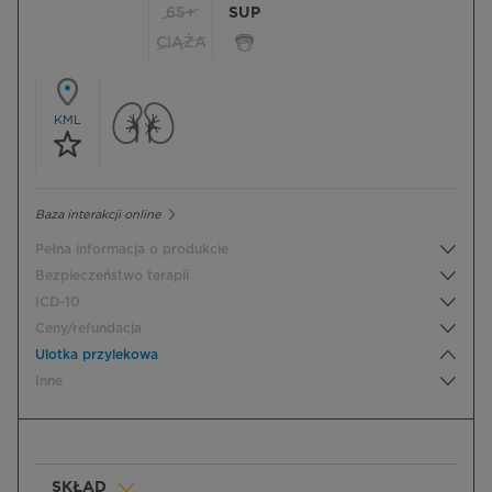
65+
SUP
CIĄŻA
KML
Baza interakcji online
Pełna informacja o produkcie
Bezpieczeństwo terapii
ICD-10
Ceny/refundacja
Ulotka przylekowa
Inne
SKŁAD