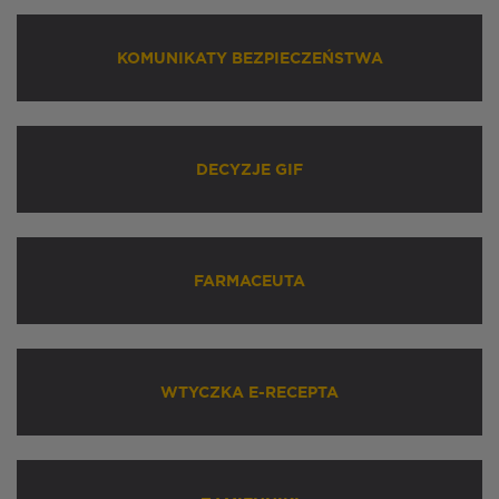
KOMUNIKATY BEZPIECZEŃSTWA
DECYZJE GIF
FARMACEUTA
WTYCZKA E-RECEPTA