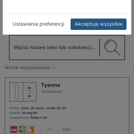
LEKI
Ustawienia preferencji
Akceptuję wszystkie
ZMIEŃ MODUŁ
Wpisz nazwę lub substancję czynną
Wyniki wyszukiwania
(1)
Tyenne
Tocilizumab
Postać:
konc. do sporz. roztw. do inf.
Dawka:
20 mg/ml
Opakowanie:
fiolka 4 ml
18
Rpz