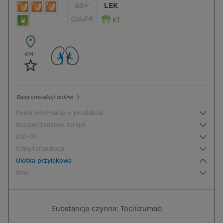
65+
LEK
CIĄŻA
KML
Baza interakcji online
Pełna informacja o produkcie
Bezpieczeństwo terapii
ICD-10
Ceny/refundacja
Ulotka przylekowa
Inne
Substancja czynna: Tocilizumab