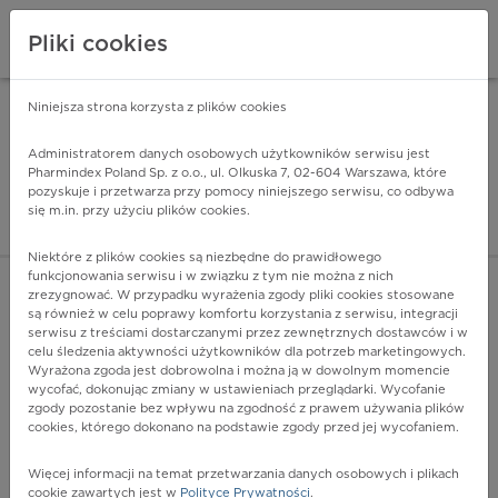
Pliki cookies
Niniejsza strona korzysta z plików cookies
Pharmindex Mobile
INSTALUJ
ZA DARMO - w Google Play
Administratorem danych osobowych użytkowników serwisu jest
Pharmindex Poland Sp. z o.o., ul. Olkuska 7, 02-604 Warszawa, które
pozyskuje i przetwarza przy pomocy niniejszego serwisu, co odbywa
Pharmindex - lider wi
się m.in. przy użyciu plików cookies.
ZALOGUJ SIĘ
ZAREJESTRUJ SIĘ
Niektóre z plików cookies są niezbędne do prawidłowego
funkcjonowania serwisu i w związku z tym nie można z nich
zrezygnować. W przypadku wyrażenia zgody pliki cookies stosowane
są również w celu poprawy komfortu korzystania z serwisu, integracji
serwisu z treściami dostarczanymi przez zewnętrznych dostawców i w
celu śledzenia aktywności użytkowników dla potrzeb marketingowych.
POKAŻ FILTRY
Wyrażona zgoda jest dobrowolna i można ją w dowolnym momencie
wycofać, dokonując zmiany w ustawieniach przeglądarki. Wycofanie
zgody pozostanie bez wpływu na zgodność z prawem używania plików
Pharmindex
cookies, którego dokonano na podstawie zgody przed jej wycofaniem.
lider wiedzy o lekach
Więcej informacji na temat przetwarzania danych osobowych i plikach
cookie zawartych jest w
Polityce Prywatności
.