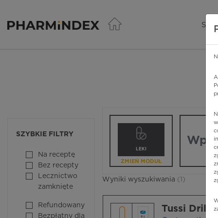
Pharmindex - lider wi
SER
N
A
P
p
N
Wpisz nazw
w
c
SZYBKIE FILTRY
i
c
LEKI
Na receptę
z
ZMIEŃ MODUŁ
z
Bez recepty
z
Lecznictwo
Wyniki wyszukiwania
(1)
z
zamknięte
W
Refundowany
Tussi Drill
z
Bezpłatny dla