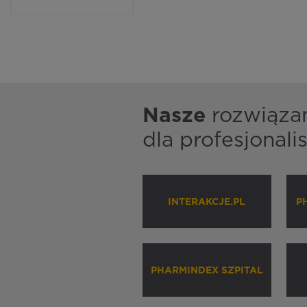
Nasze
rozwiąza
dla profesjonal
INTERAKCJE.PL
P
PHARMINDEX SZPITAL