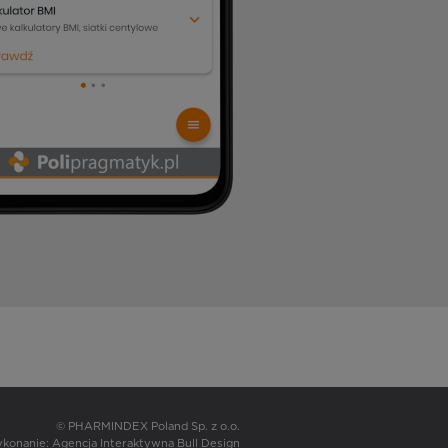
© PHARMINDEX Poland Sp. z o.o.
wykonanie:
Agencja Interaktywna Bull Design