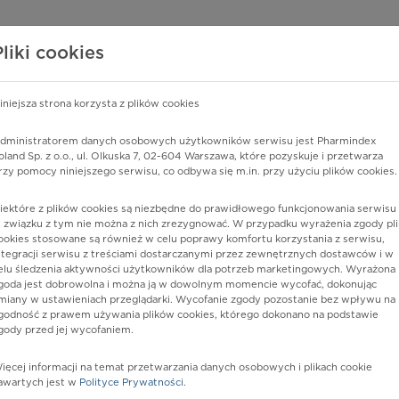
edzy o lekach
WISY PHARMINDEX
DATA LICENSING
SKLEP
Pliki cookies
iniejsza strona korzysta z plików cookies
Pharmindex
dministratorem danych osobowych użytkowników serwisu jest Pharmindex
oland Sp. z o.o., ul. Olkuska 7, 02-604 Warszawa, które pozyskuje i przetwarza
lider wiedzy o lekach
rzy pomocy niniejszego serwisu, co odbywa się m.in. przy użyciu plików cookies.
iektóre z plików cookies są niezbędne do prawidłowego funkcjonowania serwisu 
ę lub substancję czynną
 związku z tym nie można z nich zrezygnować. W przypadku wyrażenia zgody pli
ookies stosowane są również w celu poprawy komfortu korzystania z serwisu,
ntegracji serwisu z treściami dostarczanymi przez zewnętrznych dostawców i w
elu śledzenia aktywności użytkowników dla potrzeb marketingowych. Wyrażona
goda jest dobrowolna i można ją w dowolnym momencie wycofać, dokonując
miany w ustawieniach przeglądarki. Wycofanie zgody pozostanie bez wpływu na
godność z prawem używania plików cookies, którego dokonano na podstawie
gody przed jej wycofaniem.
ięcej informacji na temat przetwarzania danych osobowych i plikach cookie
Postać:
syrop
awartych jest w
Polityce Prywatności
.
Dawka:
5 mg/5 ml