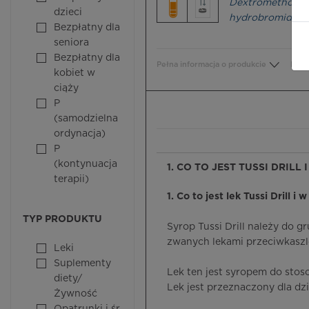
Dextromethorp
dzieci
hydrobromide
Bezpłatny dla
seniora
Bezpłatny dla
Pełna informacja o produkcie
Bezp
kobiet w
ciąży
P
(samodzielna
ordynacja)
P
(kontynuacja
1. CO TO JEST TUSSI DRILL
terapii)
1. Co to jest lek Tussi Drill i 
TYP PRODUKTU
Syrop Tussi Drill należy do 
zwanych lekami przeciwkasz
Leki
Suplementy
Lek ten jest syropem do stos
diety/
Lek jest przeznaczony dla dzi
Żywność