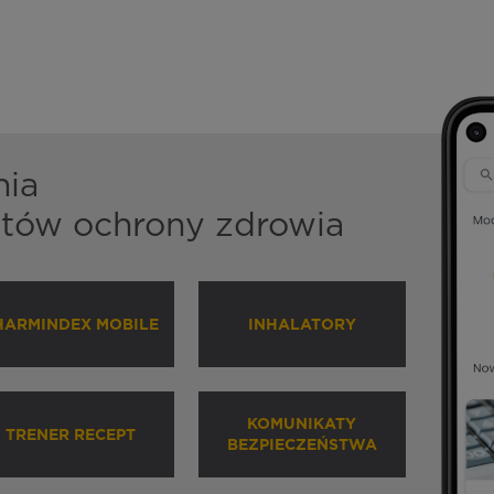
nia
istów ochrony zdrowia
HARMINDEX MOBILE
INHALATORY
KOMUNIKATY
TRENER RECEPT
BEZPIECZEŃSTWA