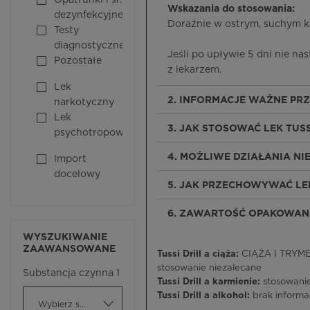
Opatrunki i śr.
Wskazania do stosowania:
dezynfekcyjne
Doraźnie w ostrym, suchym k
Testy
diagnostyczne
Jeśli po upływie 5 dni nie na
Pozostałe
z lekarzem.
Lek
2. INFORMACJE WAŻNE PR
narkotyczny
Lek
3. JAK STOSOWAĆ LEK TUSS
psychotropowy
4. MOŻLIWE DZIAŁANIA N
Import
docelowy
5. JAK PRZECHOWYWAĆ LEK
6. ZAWARTOŚĆ OPAKOWANI
WYSZUKIWANIE
ZAAWANSOWANE
Tussi Drill a ciąża:
CIĄŻA I TRYMES
stosowanie niezalecane
Substancja czynna 1
Tussi Drill a karmienie:
stosowani
Tussi Drill a alkohol:
brak informac
Wybierz substancję czynną