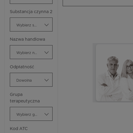
Substancja czynna 2
Wybierz substancję czynną
Nazwa handlowa
Wybierz nazwę handlową
Odpłatność
Dowolna
Grupa
terapeutyczna
Wybierz grupę terapeutyczną
Kod ATC