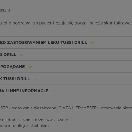
aszlu.
stąpiła poprawa lub pacjent czuje się gorzej, należy skontaktować
ZED ZASTOSOWANIEM LEKU TUSSI DRILL
I DRILL
IEPOŻĄDANE
 TUSSI DRILL
A I INNE INFORMACJE
TR - stosowanie niezalecane, CIĄŻA II TRYMESTR - stosowanie nieza
e niedopuszczone, przeciwwskazane
ji o interakcji z alkoholem