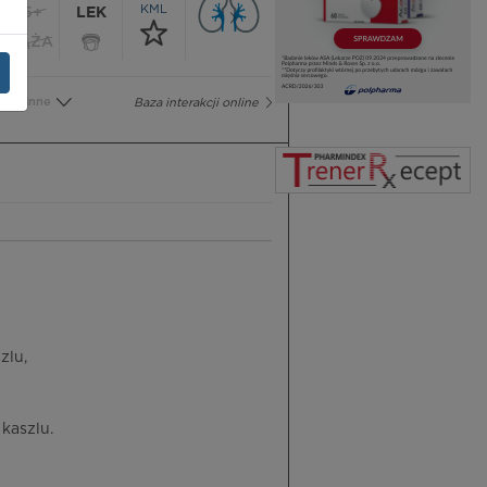
KML
65+
LEK
CIĄŻA
Inne
Baza interakcji online
zlu,
kaszlu.