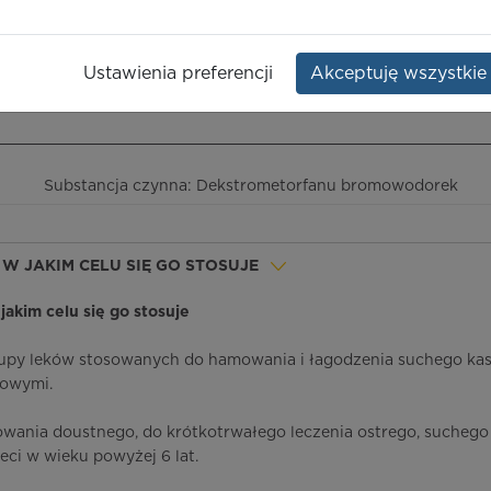
han
Opakowanie:
but. 150 ml
Ustawienia preferencji
Akceptuję wszystkie
ieczeństwo terapii
ICD-10
Ceny/refundacja
Ulotka przylekowa
Substancja czynna: Dekstrometorfanu bromowodorek
 I W JAKIM CELU SIĘ GO STOSUJE
w jakim celu się go stosuje
grupy leków stosowanych do hamowania i łagodzenia suchego kas
lowymi.
owania doustnego, do krótkotrwałego leczenia ostrego, suchego 
eci w wieku powyżej 6 lat.