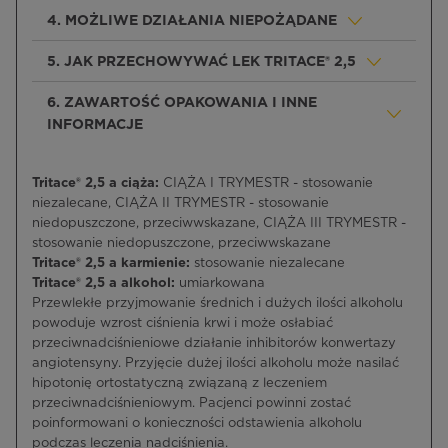
4. MOŻLIWE DZIAŁANIA NIEPOŻĄDANE
5. JAK PRZECHOWYWAĆ LEK TRITACE® 2,5
6. ZAWARTOŚĆ OPAKOWANIA I INNE
INFORMACJE
Tritace® 2,5 a ciąża:
CIĄŻA I TRYMESTR - stosowanie
niezalecane, CIĄŻA II TRYMESTR - stosowanie
niedopuszczone, przeciwwskazane, CIĄŻA III TRYMESTR -
stosowanie niedopuszczone, przeciwwskazane
Tritace® 2,5 a karmienie:
stosowanie niezalecane
Tritace® 2,5 a alkohol:
umiarkowana
Przewlekłe przyjmowanie średnich i dużych ilości alkoholu
powoduje wzrost ciśnienia krwi i może osłabiać
przeciwnadciśnieniowe działanie inhibitorów konwertazy
angiotensyny. Przyjęcie dużej ilości alkoholu może nasilać
hipotonię ortostatyczną związaną z leczeniem
przeciwnadciśnieniowym. Pacjenci powinni zostać
poinformowani o konieczności odstawienia alkoholu
podczas leczenia nadciśnienia.