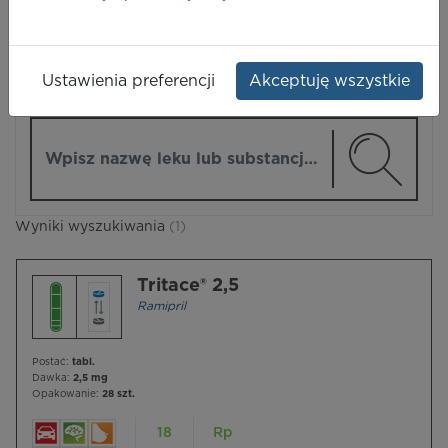
LEKI
Ustawienia preferencji
Akceptuję wszystkie
ZMIEŃ MODUŁ
Wpisz nazwę lub substancję czynną
Wyniki wyszukiwania
(1)
Tritace® 2,5
Ramipril
Postać:
tabl.
Dawka:
2,5 mg
Opakowanie:
28 szt.
18
Rp