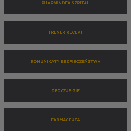
PHARMINDEX SZPITAL
TRENER RECEPT
KOMUNIKATY BEZPIECZEŃSTWA
DECYZJE GIF
FARMACEUTA