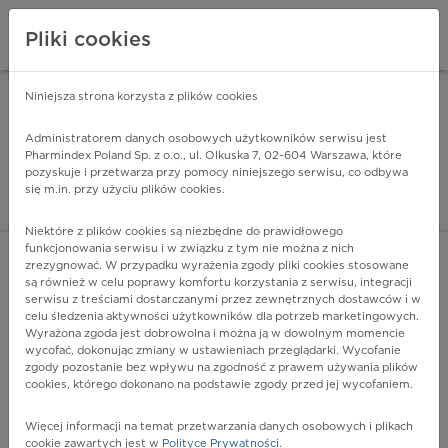
Pliki cookies
Niniejsza strona korzysta z plików cookies
Pharmindex Mobile
INSTALUJ
ZA DARMO - w Google Play
Administratorem danych osobowych użytkowników serwisu jest
Pharmindex Poland Sp. z o.o., ul. Olkuska 7, 02-604 Warszawa, które
pozyskuje i przetwarza przy pomocy niniejszego serwisu, co odbywa
Pharmindex - lider wi
się m.in. przy użyciu plików cookies.
ZALOGUJ SIĘ
ZAREJESTRUJ SIĘ
Niektóre z plików cookies są niezbędne do prawidłowego
funkcjonowania serwisu i w związku z tym nie można z nich
zrezygnować. W przypadku wyrażenia zgody pliki cookies stosowane
są również w celu poprawy komfortu korzystania z serwisu, integracji
serwisu z treściami dostarczanymi przez zewnętrznych dostawców i w
celu śledzenia aktywności użytkowników dla potrzeb marketingowych.
POKAŻ FILTRY
Wyrażona zgoda jest dobrowolna i można ją w dowolnym momencie
wycofać, dokonując zmiany w ustawieniach przeglądarki. Wycofanie
zgody pozostanie bez wpływu na zgodność z prawem używania plików
Pharmindex
cookies, którego dokonano na podstawie zgody przed jej wycofaniem.
lider wiedzy o lekach
Więcej informacji na temat przetwarzania danych osobowych i plikach
cookie zawartych jest w
Polityce Prywatności
.