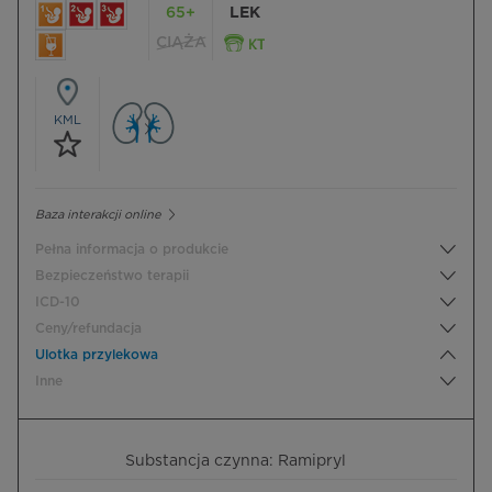
65+
LEK
CIĄŻA
KML
Baza interakcji online
Pełna informacja o produkcie
Bezpieczeństwo terapii
ICD-10
Ceny/refundacja
Ulotka przylekowa
Inne
Substancja czynna: Ramipryl