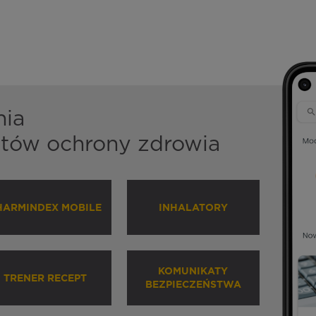
nia
istów ochrony zdrowia
HARMINDEX MOBILE
INHALATORY
KOMUNIKATY
TRENER RECEPT
BEZPIECZEŃSTWA