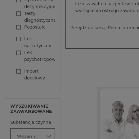
Opatrunki i śr.
fazie zawału u pacjentów z o
dezynfekcyjne
wystąpienia ostrego zawału 
Testy
diagnostyczne
Pozostałe
Przejdź do sekcji Pełna Informa
Lek
narkotyczny
Lek
psychotropowy
Import
docelowy
WYSZUKIWANIE
ZAAWANSOWANE
Substancja czynna 1
Wybierz substancję czynną