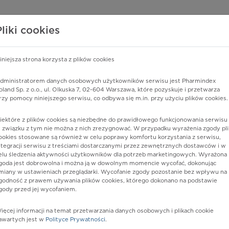
edzy o lekach
WISY PHARMINDEX
DATA LICENSING
SKLEP
Pliki cookies
iniejsza strona korzysta z plików cookies
Pharmindex
dministratorem danych osobowych użytkowników serwisu jest Pharmindex
oland Sp. z o.o., ul. Olkuska 7, 02-604 Warszawa, które pozyskuje i przetwarza
lider wiedzy o lekach
rzy pomocy niniejszego serwisu, co odbywa się m.in. przy użyciu plików cookies.
iektóre z plików cookies są niezbędne do prawidłowego funkcjonowania serwisu 
ę lub substancję czynną
 związku z tym nie można z nich zrezygnować. W przypadku wyrażenia zgody pli
ookies stosowane są również w celu poprawy komfortu korzystania z serwisu,
ntegracji serwisu z treściami dostarczanymi przez zewnętrznych dostawców i w
elu śledzenia aktywności użytkowników dla potrzeb marketingowych. Wyrażona
goda jest dobrowolna i można ją w dowolnym momencie wycofać, dokonując
miany w ustawieniach przeglądarki. Wycofanie zgody pozostanie bez wpływu na
godność z prawem używania plików cookies, którego dokonano na podstawie
gody przed jej wycofaniem.
ięcej informacji na temat przetwarzania danych osobowych i plikach cookie
Postać:
tabl.
awartych jest w
Polityce Prywatności
.
Dawka:
10 mg