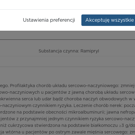
ły
Opakowanie:
28 szt.
Ustawienia preferencji
Akceptuję wszystkie
ieczeństwo terapii
ICD-10
Ceny/refundacja
Ulotka przylekowa
Substancja czynna: Ramipryl
zego. Profilaktyka chorób układu sercowo-naczyniowego: zmniej
cowo-naczyniowych u pacjentów z jawną chorobą układu sercow
krwienna serca lub udar bądź choroba naczyń obwodowych w w
-naczyniowym czynnikiem ryzyka. Leczenie chorób nerek: poc
ierdzone na podstawie obecności mikroalbuminurii; jawna nefro
jentów z przynajmniej jednym czynnikiem ryzyka sercowo-nacz
ej niż cukrzycowa stwierdzona na podstawie białkomoczu ≥3 g/d
ja wtórna u pacjentów po ostrym zawale mięśnia sercowego: zmn