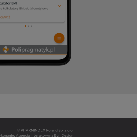
© PHARMINDEX Poland Sp. z o.o.
wykonanie:
Agencja Interaktywna Bull Design