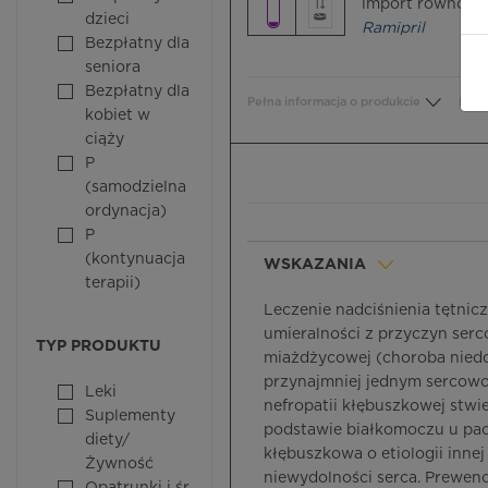
import równoleg
dzieci
Ramipril
Bezpłatny dla
seniora
Bezpłatny dla
Pełna informacja o produkcie
Bezp
kobiet w
ciąży
P
(samodzielna
ordynacja)
P
(kontynuacja
WSKAZANIA
terapii)
Leczenie nadciśnienia tętnic
umieralności z przyczyn ser
TYP PRODUKTU
miażdżycowej (choroba niedo
przynajmniej jednym sercowo
Leki
nefropatii kłębuszkowej stw
Suplementy
podstawie białkomoczu u pac
diety/
kłębuszkowa o etiologii inn
Żywność
niewydolności serca. Prewenc