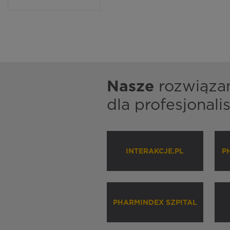
Nasze
rozwiąza
dla profesjonal
INTERAKCJE.PL
P
PHARMINDEX SZPITAL