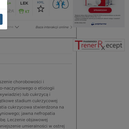
KML
65+
LEK
CIĄŻA
Inne
Baza interakcji online
szenie chorobowości i
o-naczyniowego o etiologii
ywiadzie) lub cukrzycą i
zątkowe stadium cukrzycowej
patia cukrzycowa stwierdzona na
yniowego; jawna nefropatia
obę. Leczenie objawowej
iejszenie umieralności w ostrej