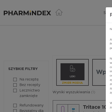
Pharmindex - lider wi
SER
N
A
P
p
N
Wpisz nazw
w
c
SZYBKIE FILTRY
i
c
LEKI
Na receptę
z
ZMIEŃ MODUŁ
z
Bez recepty
z
Lecznictwo
Wyniki wyszukiwania
(1)
z
zamknięte
W
Refundowany
Tritace 10
z
Bezpłatny dla