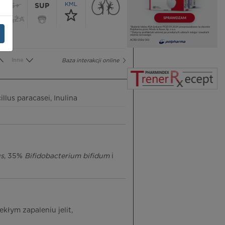
KML
65+
SUP
CIĄŻA
Inne
Baza interakcji online
llus paracasei, Inulina
us
, 35%
Bifidobacterium bifidum
i
łym zapaleniu jelit,