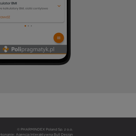
© PHARMINDEX Poland Sp. z o.o.
wykonanie:
Agencja Interaktywna Bull Design