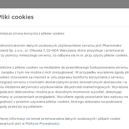
edzy o lekach
WISY PHARMINDEX
DATA LICENSING
SKLEP
Pliki cookies
iniejsza strona korzysta z plików cookies
Pharmindex
dministratorem danych osobowych użytkowników serwisu jest Pharmindex
oland Sp. z o.o., ul. Olkuska 7, 02-604 Warszawa, które pozyskuje i przetwarza
lider wiedzy o lekach
rzy pomocy niniejszego serwisu, co odbywa się m.in. przy użyciu plików cookies.
iektóre z plików cookies są niezbędne do prawidłowego funkcjonowania serwisu 
ę lub substancję czynną
 związku z tym nie można z nich zrezygnować. W przypadku wyrażenia zgody pli
ookies stosowane są również w celu poprawy komfortu korzystania z serwisu,
ntegracji serwisu z treściami dostarczanymi przez zewnętrznych dostawców i w
elu śledzenia aktywności użytkowników dla potrzeb marketingowych. Wyrażona
goda jest dobrowolna i można ją w dowolnym momencie wycofać, dokonując
miany w ustawieniach przeglądarki. Wycofanie zgody pozostanie bez wpływu na
godność z prawem używania plików cookies, którego dokonano na podstawie
gody przed jej wycofaniem.
ięcej informacji na temat przetwarzania danych osobowych i plikach cookie
Postać:
kaps.
awartych jest w
Polityce Prywatności
.
Dawka: