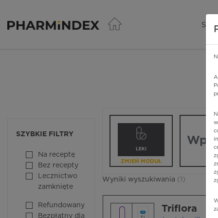
Pharmindex - lider wi
SER
N
A
P
p
N
Wpisz nazw
w
c
SZYBKIE FILTRY
i
c
LEKI
Na receptę
z
ZMIEŃ MODUŁ
z
Bez recepty
z
Lecznictwo
Wyniki wyszukiwania
(1)
z
zamknięte
W
Refundowany
Triflora
z
Bezpłatny dla