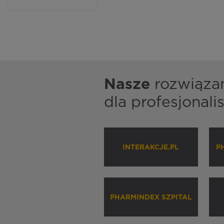
Nasze
rozwiąza
dla profesjonal
INTERAKCJE.PL
P
PHARMINDEX SZPITAL