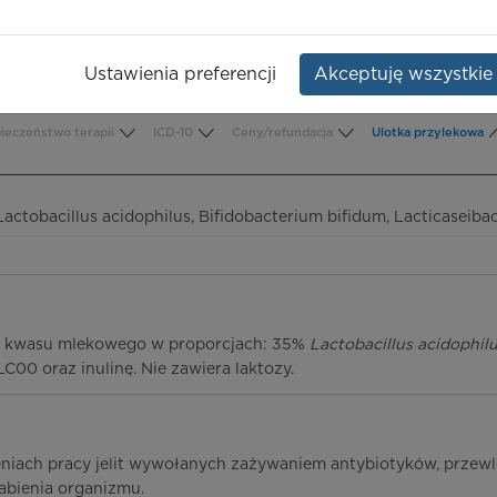
idophilus
,
Opakowanie:
20 szt.
 bifidum
,
us paracasei
,
Ustawienia preferencji
Akceptuję wszystkie
ieczeństwo terapii
ICD-10
Ceny/refundacja
Ulotka przylekowa
actobacillus acidophilus, Bifidobacterium bifidum, Lacticaseibaci
rii kwasu mlekowego w proporcjach: 35%
Lactobacillus acidophil
C00 oraz inulinę. Nie zawiera laktozy.
niach pracy jelit wywołanych zażywaniem antybiotyków, przewlek
łabienia organizmu.