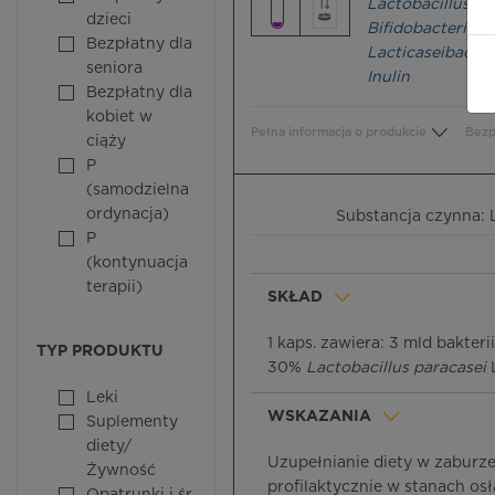
Lactobacillus ac
dzieci
Bifidobacterium
Bezpłatny dla
Lacticaseibacill
seniora
Inulin
Bezpłatny dla
kobiet w
Pełna informacja o produkcie
Bezp
ciąży
P
(samodzielna
ordynacja)
Substancja czynna: L
P
(kontynuacja
terapii)
SKŁAD
1 kaps. zawiera: 3 mld bakte
TYP PRODUKTU
30%
Lactobacillus paracasei
L
Leki
WSKAZANIA
Suplementy
diety/
Uzupełnianie diety w zaburze
Żywność
profilaktycznie w stanach os