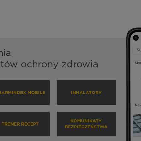
nia
istów ochrony zdrowia
HARMINDEX MOBILE
INHALATORY
KOMUNIKATY
TRENER RECEPT
BEZPIECZEŃSTWA