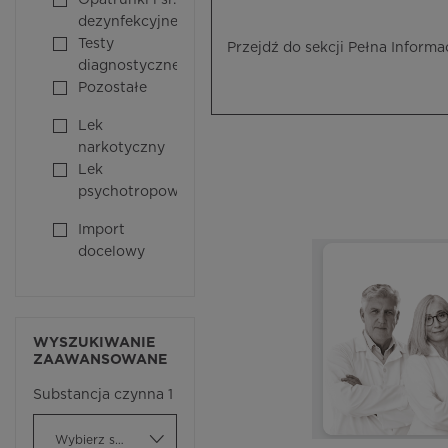
Opatrunki i śr.
dezynfekcyjne
Testy
Przejdź do sekcji Pełna Informa
diagnostyczne
Pozostałe
Lek
narkotyczny
Lek
psychotropowy
Import
docelowy
WYSZUKIWANIE
ZAAWANSOWANE
Substancja czynna 1
Wybierz substancję czynną