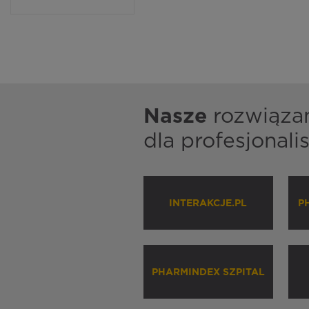
Nasze
rozwiąza
dla profesjonal
INTERAKCJE.PL
P
PHARMINDEX SZPITAL