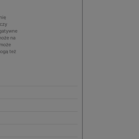
nię
eczy
egatywne
może na
 może
ogą też