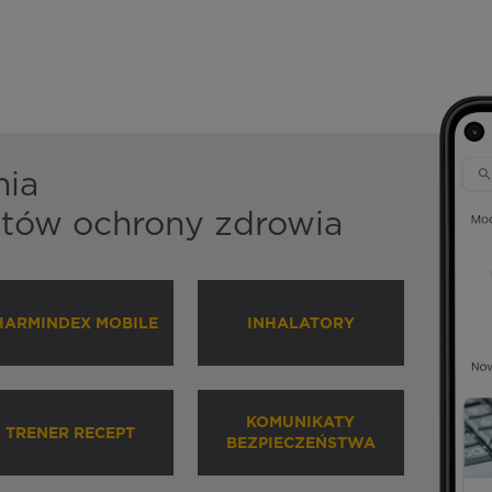
nia
istów ochrony zdrowia
HARMINDEX MOBILE
INHALATORY
KOMUNIKATY
TRENER RECEPT
BEZPIECZEŃSTWA