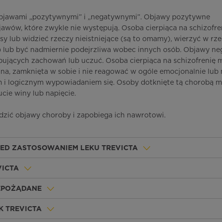
 objawami „pozytywnymi” i „negatywnymi”. Objawy pozytywne
wów, które zwykle nie występują. Osoba cierpiąca na schizofre
sy lub widzieć rzeczy nieistniejące (są to omamy), wierzyć w rz
a) lub być nadmiernie podejrzliwa wobec innych osób. Objawy n
pujących zachowań lub uczuć. Osoba cierpiąca na schizofrenię 
na, zamknięta w sobie i nie reagować w ogóle emocjonalnie lub
 i logicznym wypowiadaniem się. Osoby dotknięte tą chorobą m
cie winy lub napięcie.
ić objawy choroby i zapobiega ich nawrotowi.
ZED ZASTOSOWANIEM LEKU TREVICTA
VICTA
IEPOŻĄDANE
K TREVICTA