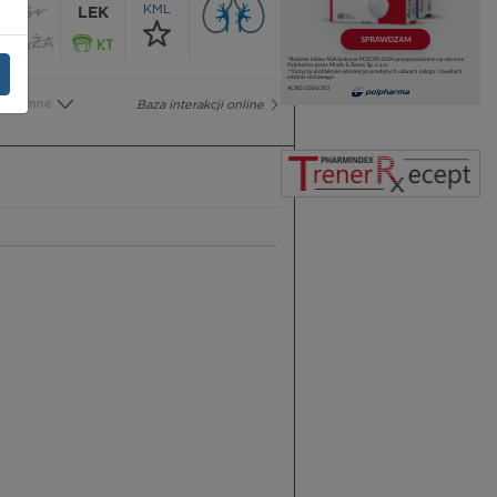
KML
65+
LEK
CIĄŻA
Inne
Baza interakcji online