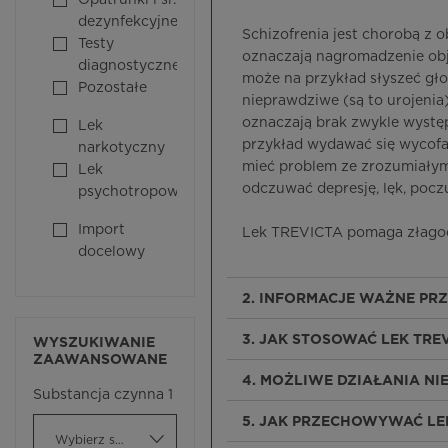
Opatrunki i śr.
dezynfekcyjne
Schizofrenia jest chorobą z
Testy
oznaczają nagromadzenie obja
diagnostyczne
może na przykład słyszeć gło
Pozostałe
nieprawdziwe (są to urojeni
oznaczają brak zwykle wystę
Lek
przykład wydawać się wycofa
narkotyczny
mieć problem ze zrozumiałym
Lek
odczuwać depresję, lęk, poczu
psychotropowy
Import
Lek TREVICTA pomaga złagodz
docelowy
2. INFORMACJE WAŻNE PR
3. JAK STOSOWAĆ LEK TRE
WYSZUKIWANIE
ZAAWANSOWANE
4. MOŻLIWE DZIAŁANIA N
Substancja czynna 1
5. JAK PRZECHOWYWAĆ LE
Wybierz substancję czynną