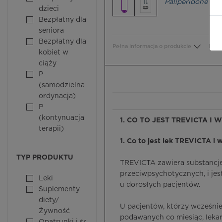
Paliperidone
dzieci
Bezpłatny dla
seniora
Bezpłatny dla
Pełna informacja o produkcie
Bezp
kobiet w
ciąży
P
(samodzielna
ordynacja)
P
(kontynuacja
1. CO TO JEST TREVICTA I 
terapii)
1. Co to jest lek TREVICTA i w
TYP PRODUKTU
TREVICTA zawiera substancję 
przeciwpsychotycznych, i je
Leki
u dorosłych pacjentów.
Suplementy
diety/
U pacjentów, którzy wcześnie
Żywność
podawanych co miesiąc, leka