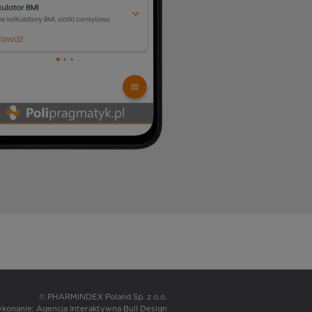
© PHARMINDEX Poland Sp. z o.o.
wykonanie:
Agencja Interaktywna Bull Design