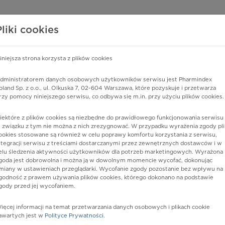
edzy o lekach
WISY PHARMINDEX
DATA LICENSING
SKLEP
Pliki cookies
iniejsza strona korzysta z plików cookies
Pharmindex
dministratorem danych osobowych użytkowników serwisu jest Pharmindex
oland Sp. z o.o., ul. Olkuska 7, 02-604 Warszawa, które pozyskuje i przetwarza
lider wiedzy o lekach
rzy pomocy niniejszego serwisu, co odbywa się m.in. przy użyciu plików cookies.
iektóre z plików cookies są niezbędne do prawidłowego funkcjonowania serwisu 
ę lub substancję czynną
 związku z tym nie można z nich zrezygnować. W przypadku wyrażenia zgody pli
ookies stosowane są również w celu poprawy komfortu korzystania z serwisu,
ntegracji serwisu z treściami dostarczanymi przez zewnętrznych dostawców i w
elu śledzenia aktywności użytkowników dla potrzeb marketingowych. Wyrażona
goda jest dobrowolna i można ją w dowolnym momencie wycofać, dokonując
miany w ustawieniach przeglądarki. Wycofanie zgody pozostanie bez wpływu na
godność z prawem używania plików cookies, którego dokonano na podstawie
gody przed jej wycofaniem.
ięcej informacji na temat przetwarzania danych osobowych i plikach cookie
Postać:
zaw. do wstrz. o przedł.
awartych jest w
Polityce Prywatności
.
uwalnianiu