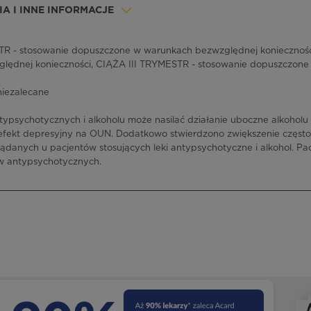
A I INNE INFORMACJE
 - stosowanie dopuszczone w warunkach bezwzględnej konieczności
lędnej konieczności, CIĄŻA III TRYMESTR - stosowanie dopuszczon
niezalecane
ypsychotycznych i alkoholu może nasilać działanie uboczne alkoholu 
efekt depresyjny na OUN. Dodatkowo stwierdzono zwiększenie często
danych u pacjentów stosujących leki antypsychotyczne i alkohol. Pac
ów antypsychotycznych.