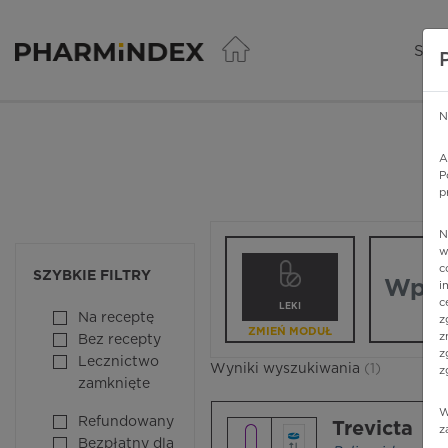
Pharmindex - lider wi
SER
N
A
P
p
N
Wpisz nazw
w
c
SZYBKIE FILTRY
i
c
LEKI
Na receptę
z
ZMIEŃ MODUŁ
z
Bez recepty
z
Lecznictwo
Wyniki wyszukiwania
(1)
z
zamknięte
W
Refundowany
Trevicta
z
Bezpłatny dla