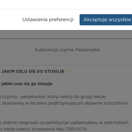
Dawka:
350 mg
Opakowanie:
amp.-strzyk. 1,75 ml
+ 2 igły
Ustawienia preferencji
Akceptuję wszystkie
ieczeństwo terapii
ICD-10
Ceny/refundacja
Ulotka przylekowa
Substancja czynna: Paliperydon
W JAKIM CELU SIĘ GO STOSUJE
 jakim celu się go stosuje
czynną - paliperydon, który należy do grupy leków
st stosowany w leczeniu podtrzymującym objawów schizofrenii
j dobrze reagowali na palmitynian paliperydonu w zastrzykach
rz może zalecić stosowanie leku TREVICTA.