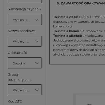
6. ZAWARTOŚĆ OPAKOWANI
Substancja czynna 2
Trevicta a ciąża:
CIĄŻA I TRYMESTR
Wybierz substancję czynną
dopuszczone w warunkach bezwzg
konieczności
Nazwa handlowa
Trevicta a karmienie:
stosowanie 
Trevicta a alkohol:
umiarkowana
Jednoczesne stosowanie leków ant
Wybierz nazwę handlową
ruchowej) i wywierać dodatkowy 
pozapiramidowych działań niepożą
Odpłatność
alkoholu podczas stosowania lek
Dowolna
Grupa
terapeutyczna
Wybierz grupę terapeutyczną
Kod ATC