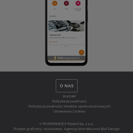
O NAS
Kontakt
Polityka prywatności
Polityka prywatności mediów społecznościowych
Ustawienia Cookies
© PHARMINDEX Poland Sp. z o.o.
Projekt graficzny i wykonanie:
Agencja Interaktywna Bull Design