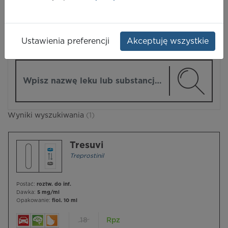
LEKI
Ustawienia preferencji
Akceptuję wszystkie
ZMIEŃ MODUŁ
Wpisz nazwę lub substancję czynną
Wyniki wyszukiwania
(1)
Tresuvi
Treprostinil
Postać:
roztw. do inf.
Dawka:
5 mg/ml
Opakowanie:
fiol. 10 ml
18
Rpz