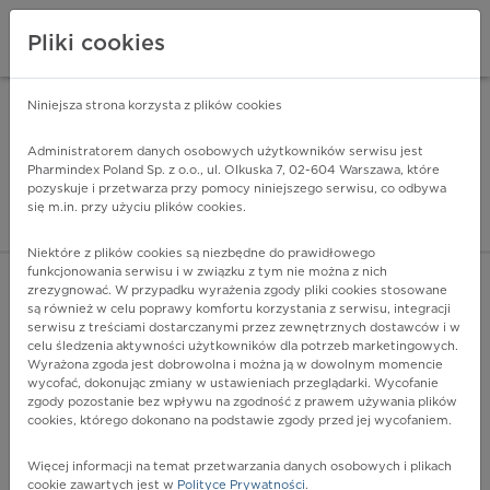
Pliki cookies
Niniejsza strona korzysta z plików cookies
Pharmindex Mobile
INSTALUJ
ZA DARMO - w Google Play
Administratorem danych osobowych użytkowników serwisu jest
Pharmindex Poland Sp. z o.o., ul. Olkuska 7, 02-604 Warszawa, które
pozyskuje i przetwarza przy pomocy niniejszego serwisu, co odbywa
Pharmindex - lider wi
się m.in. przy użyciu plików cookies.
ZALOGUJ SIĘ
ZAREJESTRUJ SIĘ
Niektóre z plików cookies są niezbędne do prawidłowego
funkcjonowania serwisu i w związku z tym nie można z nich
zrezygnować. W przypadku wyrażenia zgody pliki cookies stosowane
są również w celu poprawy komfortu korzystania z serwisu, integracji
serwisu z treściami dostarczanymi przez zewnętrznych dostawców i w
celu śledzenia aktywności użytkowników dla potrzeb marketingowych.
POKAŻ FILTRY
Wyrażona zgoda jest dobrowolna i można ją w dowolnym momencie
wycofać, dokonując zmiany w ustawieniach przeglądarki. Wycofanie
zgody pozostanie bez wpływu na zgodność z prawem używania plików
Pharmindex
cookies, którego dokonano na podstawie zgody przed jej wycofaniem.
lider wiedzy o lekach
Więcej informacji na temat przetwarzania danych osobowych i plikach
cookie zawartych jest w
Polityce Prywatności
.