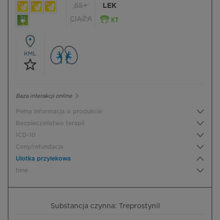
65+
LEK
CIĄŻA
KML
Baza interakcji online
Pełna informacja o produkcie
Bezpieczeństwo terapii
ICD-10
Ceny/refundacja
Ulotka przylekowa
Inne
Substancja czynna: Treprostynil