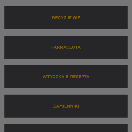
DECYZJE GIF
FARMACEUTA
WTYCZKA E-RECEPTA
ZAMIENNIKI