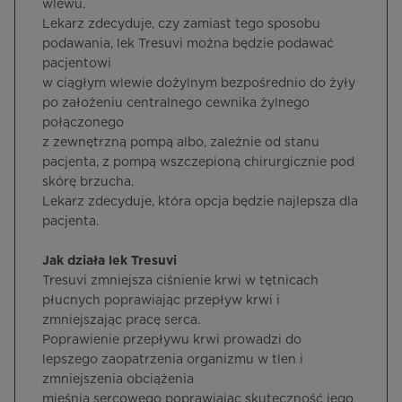
wlewu.
Lekarz zdecyduje, czy zamiast tego sposobu
podawania, lek Tresuvi można będzie podawać
pacjentowi
w ciągłym wlewie dożylnym bezpośrednio do żyły
po założeniu centralnego cewnika żylnego
połączonego
z zewnętrzną pompą albo, zależnie od stanu
pacjenta, z pompą wszczepioną chirurgicznie pod
skórę brzucha.
Lekarz zdecyduje, która opcja będzie najlepsza dla
pacjenta.
Jak działa lek Tresuvi
Tresuvi zmniejsza ciśnienie krwi w tętnicach
płucnych poprawiając przepływ krwi i
zmniejszając pracę serca.
Poprawienie przepływu krwi prowadzi do
lepszego zaopatrzenia organizmu w tlen i
zmniejszenia obciążenia
mięśnia sercowego poprawiając skuteczność jego