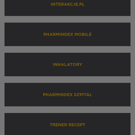
INTERAKCJE.PL
PHARMINDEX MOBILE
INHALATORY
PHARMINDEX SZPITAL
TRENER RECEPT