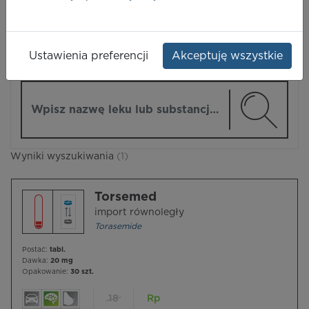
LEKI
Ustawienia preferencji
Akceptuję wszystkie
ZMIEŃ MODUŁ
Wpisz nazwę lub substancję czynną
Wyniki wyszukiwania
(1)
Torsemed
import równoległy
Torasemide
Postać:
tabl.
Dawka:
20 mg
Opakowanie:
30 szt.
18
Rp