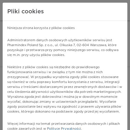
Pliki cookies
Niniejsza strona korzysta z plików cookies
Pharmindex Mobile
INSTALUJ
ZA DARMO - w Google Play
Administratorem danych osobowych użytkowników serwisu jest
Pharmindex Poland Sp. z o.o., ul. Olkuska 7, 02-604 Warszawa, które
pozyskuje i przetwarza przy pomocy niniejszego serwisu, co odbywa
Pharmindex - lider wi
się m.in. przy użyciu plików cookies.
ZALOGUJ SIĘ
ZAREJESTRUJ SIĘ
Niektóre z plików cookies są niezbędne do prawidłowego
funkcjonowania serwisu i w związku z tym nie można z nich
zrezygnować. W przypadku wyrażenia zgody pliki cookies stosowane
są również w celu poprawy komfortu korzystania z serwisu, integracji
serwisu z treściami dostarczanymi przez zewnętrznych dostawców i w
celu śledzenia aktywności użytkowników dla potrzeb marketingowych.
POKAŻ FILTRY
Wyrażona zgoda jest dobrowolna i można ją w dowolnym momencie
wycofać, dokonując zmiany w ustawieniach przeglądarki. Wycofanie
zgody pozostanie bez wpływu na zgodność z prawem używania plików
Pharmindex
cookies, którego dokonano na podstawie zgody przed jej wycofaniem.
lider wiedzy o lekach
Więcej informacji na temat przetwarzania danych osobowych i plikach
cookie zawartych jest w
Polityce Prywatności
.