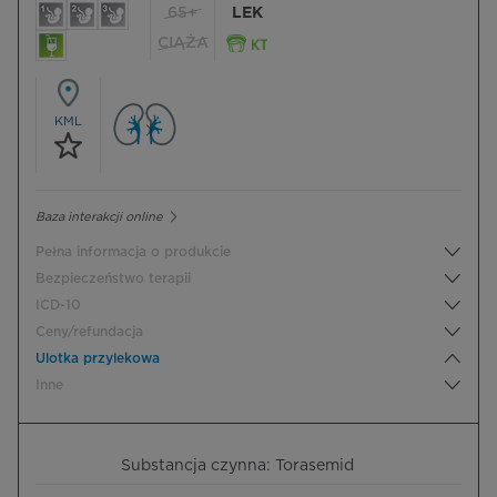
65+
LEK
CIĄŻA
KML
Baza interakcji online
Pełna informacja o produkcie
Bezpieczeństwo terapii
ICD-10
Ceny/refundacja
Ulotka przylekowa
Inne
Substancja czynna: Torasemid