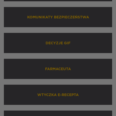
KOMUNIKATY BEZPIECZEŃSTWA
DECYZJE GIF
FARMACEUTA
WTYCZKA E-RECEPTA