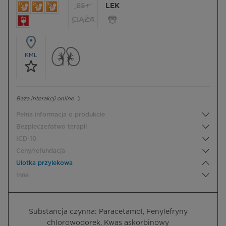
65+
LEK
CIĄŻA
KML
Baza interakcji online
Pełna informacja o produkcie
Bezpieczeństwo terapii
ICD-10
Ceny/refundacja
Ulotka przylekowa
Inne
Substancja czynna: Paracetamol, Fenylefryny
chlorowodorek, Kwas askorbinowy