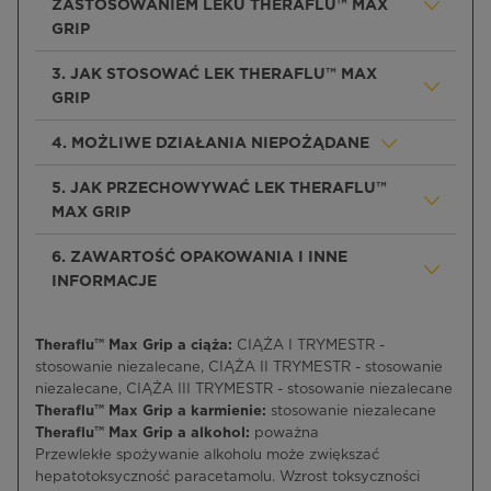
ZASTOSOWANIEM LEKU THERAFLU™ MAX
GRIP
3. JAK STOSOWAĆ LEK THERAFLU™ MAX
GRIP
4. MOŻLIWE DZIAŁANIA NIEPOŻĄDANE
5. JAK PRZECHOWYWAĆ LEK THERAFLU™
MAX GRIP
6. ZAWARTOŚĆ OPAKOWANIA I INNE
INFORMACJE
Theraflu™ Max Grip a ciąża:
CIĄŻA I TRYMESTR -
stosowanie niezalecane, CIĄŻA II TRYMESTR - stosowanie
niezalecane, CIĄŻA III TRYMESTR - stosowanie niezalecane
Theraflu™ Max Grip a karmienie:
stosowanie niezalecane
Theraflu™ Max Grip a alkohol:
poważna
Przewlekłe spożywanie alkoholu może zwiększać
hepatotoksyczność paracetamolu. Wzrost toksyczności