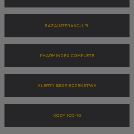
BAZAINTERAKCJI.PL
PHARMINDEX COMPLETE
ALERTY BEZPIECZEŃSTWA
KODY ICD-10