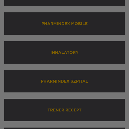
PHARMINDEX MOBILE
INHALATORY
PHARMINDEX SZPITAL
TRENER RECEPT