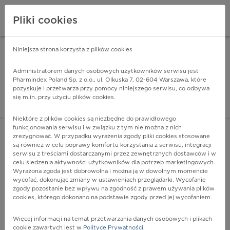
Pliki cookies
Niniejsza strona korzysta z plików cookies
Pharmindex Mobile
INSTALUJ
ZA DARMO - w Google Play
Administratorem danych osobowych użytkowników serwisu jest
Pharmindex Poland Sp. z o.o., ul. Olkuska 7, 02-604 Warszawa, które
pozyskuje i przetwarza przy pomocy niniejszego serwisu, co odbywa
Pharmindex - lider wi
się m.in. przy użyciu plików cookies.
ZALOGUJ SIĘ
ZAREJESTRUJ SIĘ
Niektóre z plików cookies są niezbędne do prawidłowego
funkcjonowania serwisu i w związku z tym nie można z nich
zrezygnować. W przypadku wyrażenia zgody pliki cookies stosowane
są również w celu poprawy komfortu korzystania z serwisu, integracji
serwisu z treściami dostarczanymi przez zewnętrznych dostawców i w
celu śledzenia aktywności użytkowników dla potrzeb marketingowych.
POKAŻ FILTRY
Wyrażona zgoda jest dobrowolna i można ją w dowolnym momencie
wycofać, dokonując zmiany w ustawieniach przeglądarki. Wycofanie
zgody pozostanie bez wpływu na zgodność z prawem używania plików
Pharmindex
cookies, którego dokonano na podstawie zgody przed jej wycofaniem.
lider wiedzy o lekach
Więcej informacji na temat przetwarzania danych osobowych i plikach
cookie zawartych jest w
Polityce Prywatności
.