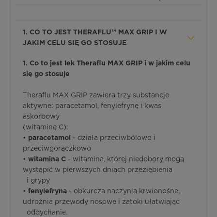
1. CO TO JEST THERAFLU™ MAX GRIP I W
JAKIM CELU SIĘ GO STOSUJE
1. Co to jest lek Theraflu MAX GRIP i w jakim celu
się go stosuje
Theraflu MAX GRIP zawiera trzy substancje
aktywne: paracetamol, fenylefrynę i kwas
askorbowy
(witaminę C):
•
paracetamol
- działa przeciwbólowo i
przeciwgorączkowo
•
witamina C
- witamina, której niedobory mogą
wystąpić w pierwszych dniach przeziębienia
i grypy
•
fenylefryna
- obkurcza naczynia krwionośne,
udrożnia przewody nosowe i zatoki ułatwiając
oddychanie.