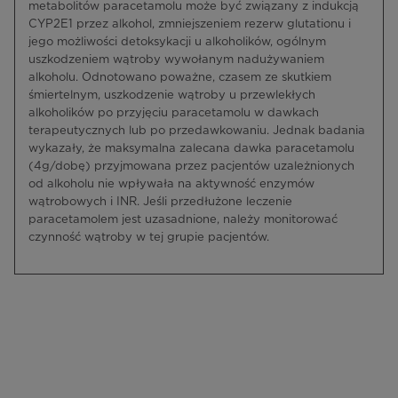
metabolitów paracetamolu może być związany z indukcją
CYP2E1 przez alkohol, zmniejszeniem rezerw glutationu i
jego możliwości detoksykacji u alkoholików, ogólnym
uszkodzeniem wątroby wywołanym nadużywaniem
alkoholu. Odnotowano poważne, czasem ze skutkiem
śmiertelnym, uszkodzenie wątroby u przewlekłych
alkoholików po przyjęciu paracetamolu w dawkach
terapeutycznych lub po przedawkowaniu. Jednak badania
wykazały, że maksymalna zalecana dawka paracetamolu
(4g/dobę) przyjmowana przez pacjentów uzależnionych
od alkoholu nie wpływała na aktywność enzymów
wątrobowych i INR. Jeśli przedłużone leczenie
paracetamolem jest uzasadnione, należy monitorować
czynność wątroby w tej grupie pacjentów.