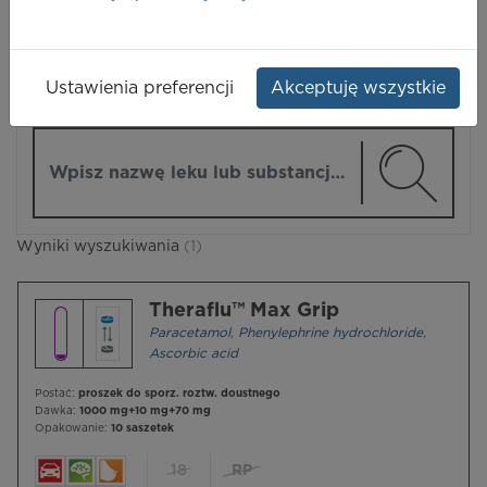
LEKI
Ustawienia preferencji
Akceptuję wszystkie
ZMIEŃ MODUŁ
Wpisz nazwę lub substancję czynną
Wyniki wyszukiwania
(1)
Theraflu™ Max Grip
Paracetamol
,
Phenylephrine hydrochloride
,
Ascorbic acid
Postać:
proszek do sporz. roztw. doustnego
Dawka:
1000 mg+10 mg+70 mg
Opakowanie:
10 saszetek
18
RP