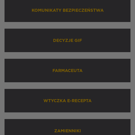
KOMUNIKATY BEZPIECZEŃSTWA
DECYZJE GIF
FARMACEUTA
WTYCZKA E-RECEPTA
ZAMIENNIKI