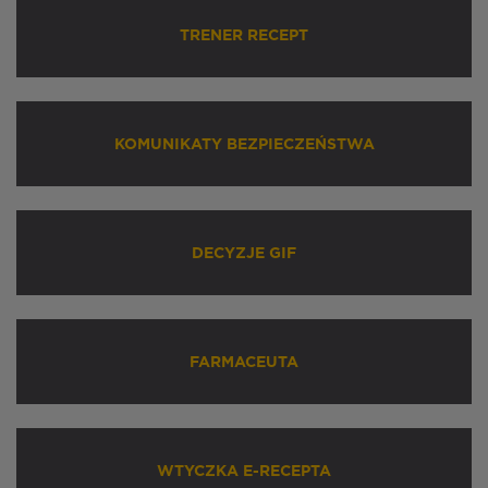
TRENER RECEPT
KOMUNIKATY BEZPIECZEŃSTWA
DECYZJE GIF
FARMACEUTA
WTYCZKA E-RECEPTA