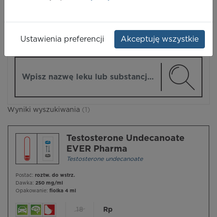
LEKI
Ustawienia preferencji
Akceptuję wszystkie
ZMIEŃ MODUŁ
Wpisz nazwę lub substancję czynną
Wyniki wyszukiwania
(1)
Testosterone Undecanoate
EVER Pharma
Testosterone undecanoate
Postać:
roztw. do wstrz.
Dawka:
250 mg/ml
Opakowanie:
fiolka 4 ml
18
Rp