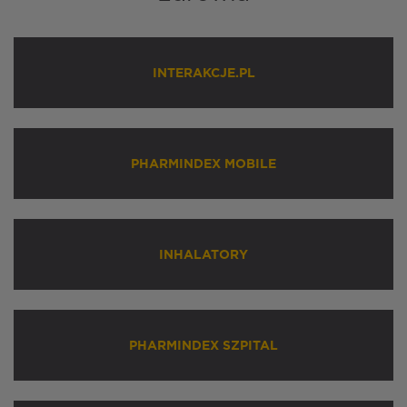
INTERAKCJE.PL
PHARMINDEX MOBILE
INHALATORY
PHARMINDEX SZPITAL