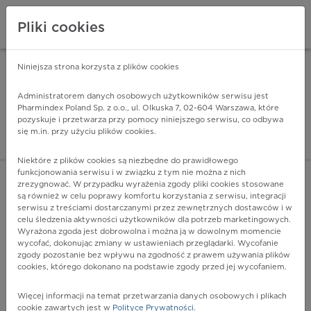
Pliki cookies
Niniejsza strona korzysta z plików cookies
Pharmindex Mobile
INSTALUJ
ZA DARMO - w Google Play
Administratorem danych osobowych użytkowników serwisu jest
Pharmindex Poland Sp. z o.o., ul. Olkuska 7, 02-604 Warszawa, które
pozyskuje i przetwarza przy pomocy niniejszego serwisu, co odbywa
Pharmindex - lider wi
się m.in. przy użyciu plików cookies.
ZALOGUJ SIĘ
ZAREJESTRUJ SIĘ
Niektóre z plików cookies są niezbędne do prawidłowego
funkcjonowania serwisu i w związku z tym nie można z nich
zrezygnować. W przypadku wyrażenia zgody pliki cookies stosowane
są również w celu poprawy komfortu korzystania z serwisu, integracji
serwisu z treściami dostarczanymi przez zewnętrznych dostawców i w
celu śledzenia aktywności użytkowników dla potrzeb marketingowych.
POKAŻ FILTRY
Wyrażona zgoda jest dobrowolna i można ją w dowolnym momencie
wycofać, dokonując zmiany w ustawieniach przeglądarki. Wycofanie
zgody pozostanie bez wpływu na zgodność z prawem używania plików
Pharmindex
cookies, którego dokonano na podstawie zgody przed jej wycofaniem.
lider wiedzy o lekach
Więcej informacji na temat przetwarzania danych osobowych i plikach
cookie zawartych jest w
Polityce Prywatności
.