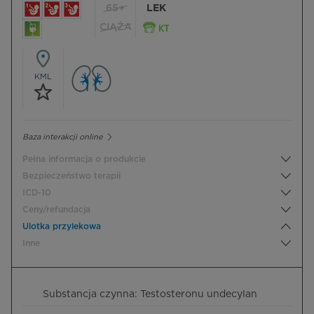
65+
LEK
CIĄŻA
KML
Baza interakcji online
Pełna informacja o produkcie
Bezpieczeństwo terapii
ICD-10
Ceny/refundacja
Ulotka przylekowa
Inne
Substancja czynna: Testosteronu undecylan