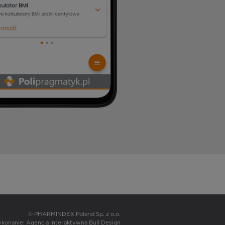
© PHARMINDEX Poland Sp. z o.o.
wykonanie:
Agencja Interaktywna Bull Design