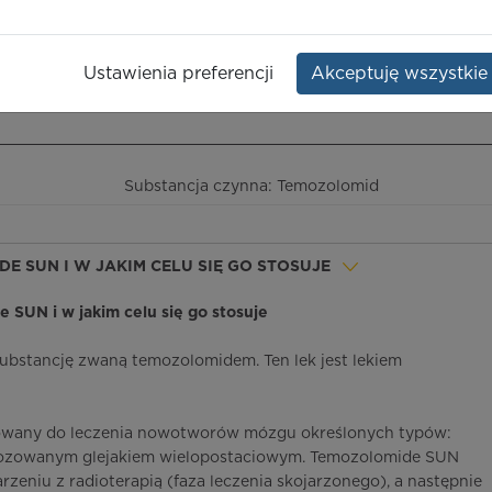
Opakowanie:
5 szt.
Ustawienia preferencji
Akceptuję wszystkie
ieczeństwo terapii
ICD-10
Ceny/refundacja
Ulotka przylekowa
Substancja czynna: Temozolomid
DE SUN I W JAKIM CELU SIĘ GO STOSUJE
e SUN i w jakim celu się go stosuje
bstancję zwaną temozolomidem. Ten lek jest lekiem
owany do leczenia nowotworów mózgu określonych typów:
gnozowanym glejakiem wielopostaciowym. Temozolomide SUN
zeniu z radioterapią (faza leczenia skojarzonego), a następnie