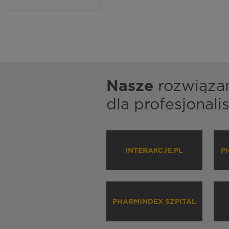
Nasze
rozwiąza
dla profesjonal
INTERAKCJE.PL
P
PHARMINDEX SZPITAL