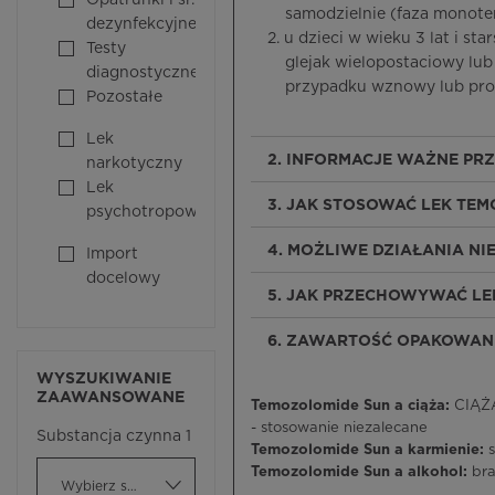
Opatrunki i śr.
samodzielnie (faza monotera
dezynfekcyjne
2. u dzieci w wieku 3 lat i s
Testy
glejak wielopostaciowy lub 
diagnostyczne
przypadku wznowy lub progr
Pozostałe
Lek
2. INFORMACJE WAŻNE PR
narkotyczny
Lek
3. JAK STOSOWAĆ LEK TE
psychotropowy
4. MOŻLIWE DZIAŁANIA N
Import
docelowy
5. JAK PRZECHOWYWAĆ LE
6. ZAWARTOŚĆ OPAKOWANI
WYSZUKIWANIE
ZAAWANSOWANE
Temozolomide Sun a ciąża:
CIĄŻA
- stosowanie niezalecane
Substancja czynna 1
Temozolomide Sun a karmienie:
Temozolomide Sun a alkohol:
bra
Wybierz substancję czynną