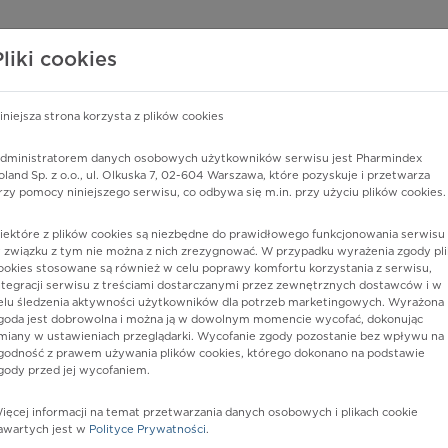
edzy o lekach
WISY PHARMINDEX
DATA LICENSING
SKLEP
Pliki cookies
iniejsza strona korzysta z plików cookies
Pharmindex
dministratorem danych osobowych użytkowników serwisu jest Pharmindex
oland Sp. z o.o., ul. Olkuska 7, 02-604 Warszawa, które pozyskuje i przetwarza
lider wiedzy o lekach
rzy pomocy niniejszego serwisu, co odbywa się m.in. przy użyciu plików cookies.
iektóre z plików cookies są niezbędne do prawidłowego funkcjonowania serwisu 
ę lub substancję czynną
 związku z tym nie można z nich zrezygnować. W przypadku wyrażenia zgody pli
ookies stosowane są również w celu poprawy komfortu korzystania z serwisu,
ntegracji serwisu z treściami dostarczanymi przez zewnętrznych dostawców i w
elu śledzenia aktywności użytkowników dla potrzeb marketingowych. Wyrażona
goda jest dobrowolna i można ją w dowolnym momencie wycofać, dokonując
miany w ustawieniach przeglądarki. Wycofanie zgody pozostanie bez wpływu na
godność z prawem używania plików cookies, którego dokonano na podstawie
gody przed jej wycofaniem.
ięcej informacji na temat przetwarzania danych osobowych i plikach cookie
ide Sun
Postać:
kaps. twarde
awartych jest w
Polityce Prywatności
.
Dawka:
5 mg