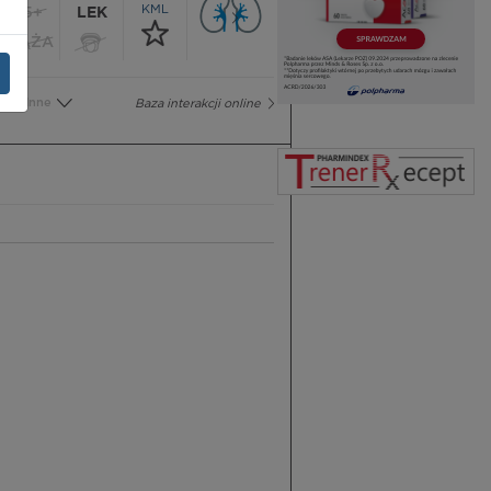
KML
65+
LEK
CIĄŻA
Inne
Baza interakcji online