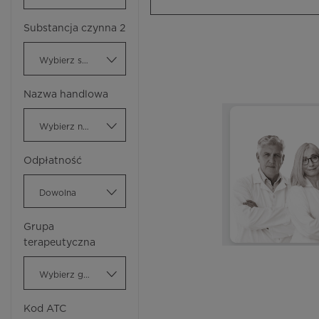
Substancja czynna 2
Wybierz substancję czynną
Nazwa handlowa
Wybierz nazwę handlową
Odpłatność
Dowolna
Grupa
terapeutyczna
Wybierz grupę terapeutyczną
Kod ATC