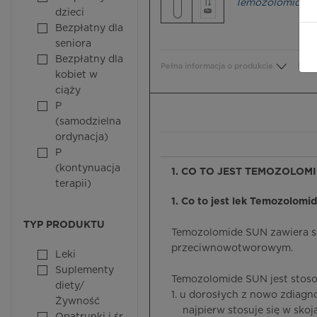
Temozolomide
dzieci
Bezpłatny dla
seniora
Bezpłatny dla
Pełna informacja o produkcie
Bezp
kobiet w
ciąży
P
(samodzielna
ordynacja)
P
(kontynuacja
1. CO TO JEST TEMOZOLOMI
terapii)
1. Co to jest lek Temozolomid
TYP PRODUKTU
Temozolomide SUN zawiera su
przeciwnowotworowym.
Leki
Suplementy
Temozolomide SUN jest stos
diety/
1. u dorosłych z nowo zdia
Żywność
najpierw stosuje się w skojar