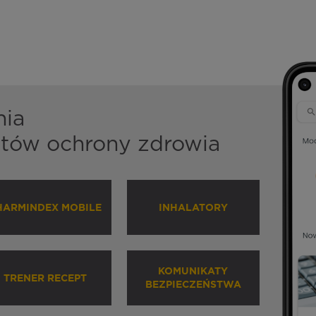
nia
istów ochrony zdrowia
HARMINDEX MOBILE
INHALATORY
KOMUNIKATY
TRENER RECEPT
BEZPIECZEŃSTWA