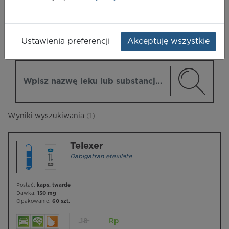
LEKI
Ustawienia preferencji
Akceptuję wszystkie
ZMIEŃ MODUŁ
Wpisz nazwę lub substancję czynną
Wyniki wyszukiwania
(1)
Telexer
Dabigatran etexilate
Postać:
kaps. twarde
Dawka:
150 mg
Opakowanie:
60 szt.
18
Rp