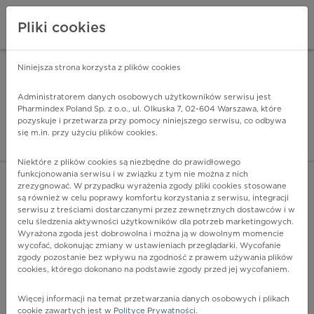
Pliki cookies
Niniejsza strona korzysta z plików cookies
Pharmindex Mobile
INSTALUJ
ZA DARMO - w Google Play
Administratorem danych osobowych użytkowników serwisu jest
Pharmindex Poland Sp. z o.o., ul. Olkuska 7, 02-604 Warszawa, które
pozyskuje i przetwarza przy pomocy niniejszego serwisu, co odbywa
Pharmindex - lider wi
się m.in. przy użyciu plików cookies.
ZALOGUJ SIĘ
ZAREJESTRUJ SIĘ
Niektóre z plików cookies są niezbędne do prawidłowego
funkcjonowania serwisu i w związku z tym nie można z nich
zrezygnować. W przypadku wyrażenia zgody pliki cookies stosowane
są również w celu poprawy komfortu korzystania z serwisu, integracji
serwisu z treściami dostarczanymi przez zewnętrznych dostawców i w
celu śledzenia aktywności użytkowników dla potrzeb marketingowych.
POKAŻ FILTRY
Wyrażona zgoda jest dobrowolna i można ją w dowolnym momencie
wycofać, dokonując zmiany w ustawieniach przeglądarki. Wycofanie
zgody pozostanie bez wpływu na zgodność z prawem używania plików
Pharmindex
cookies, którego dokonano na podstawie zgody przed jej wycofaniem.
lider wiedzy o lekach
Więcej informacji na temat przetwarzania danych osobowych i plikach
cookie zawartych jest w
Polityce Prywatności
.