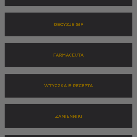
DECYZJE GIF
FARMACEUTA
WTYCZKA E-RECEPTA
ZAMIENNIKI