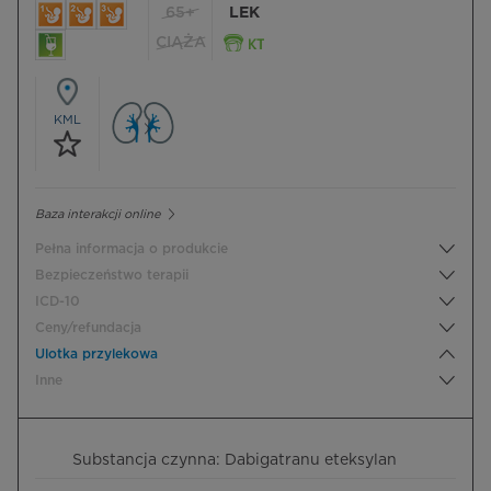
65+
LEK
CIĄŻA
KML
Baza interakcji online
Pełna informacja o produkcie
Bezpieczeństwo terapii
ICD-10
Ceny/refundacja
Ulotka przylekowa
Inne
Substancja czynna: Dabigatranu eteksylan