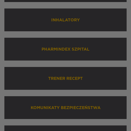
INHALATORY
PHARMINDEX SZPITAL
TRENER RECEPT
KOMUNIKATY BEZPIECZEŃSTWA