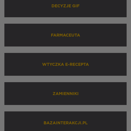
DECYZJE GIF
FARMACEUTA
WTYCZKA E-RECEPTA
ZAMIENNIKI
BAZAINTERAKCJI.PL