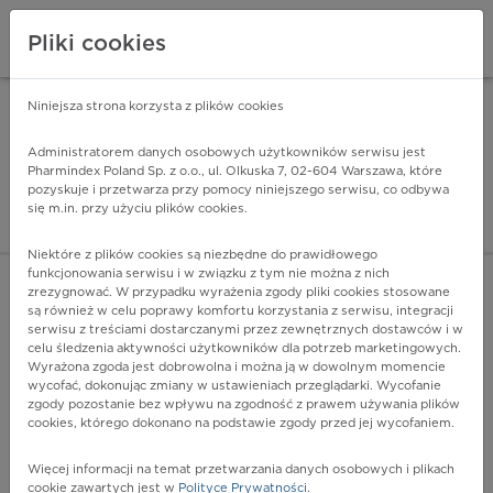
Pliki cookies
Niniejsza strona korzysta z plików cookies
Pharmindex Mobile
INSTALUJ
ZA DARMO - w Google Play
Administratorem danych osobowych użytkowników serwisu jest
Pharmindex Poland Sp. z o.o., ul. Olkuska 7, 02-604 Warszawa, które
pozyskuje i przetwarza przy pomocy niniejszego serwisu, co odbywa
Pharmindex - lider wi
się m.in. przy użyciu plików cookies.
ZALOGUJ SIĘ
ZAREJESTRUJ SIĘ
Niektóre z plików cookies są niezbędne do prawidłowego
funkcjonowania serwisu i w związku z tym nie można z nich
zrezygnować. W przypadku wyrażenia zgody pliki cookies stosowane
są również w celu poprawy komfortu korzystania z serwisu, integracji
serwisu z treściami dostarczanymi przez zewnętrznych dostawców i w
celu śledzenia aktywności użytkowników dla potrzeb marketingowych.
POKAŻ FILTRY
Wyrażona zgoda jest dobrowolna i można ją w dowolnym momencie
wycofać, dokonując zmiany w ustawieniach przeglądarki. Wycofanie
zgody pozostanie bez wpływu na zgodność z prawem używania plików
Pharmindex
cookies, którego dokonano na podstawie zgody przed jej wycofaniem.
lider wiedzy o lekach
Więcej informacji na temat przetwarzania danych osobowych i plikach
cookie zawartych jest w
Polityce Prywatności
.