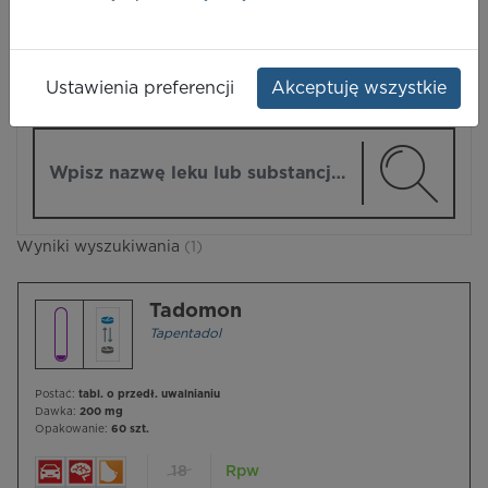
LEKI
Ustawienia preferencji
Akceptuję wszystkie
ZMIEŃ MODUŁ
Wpisz nazwę lub substancję czynną
Wyniki wyszukiwania
(1)
Tadomon
Tapentadol
Postać:
tabl. o przedł. uwalnianiu
Dawka:
200 mg
Opakowanie:
60 szt.
18
Rpw