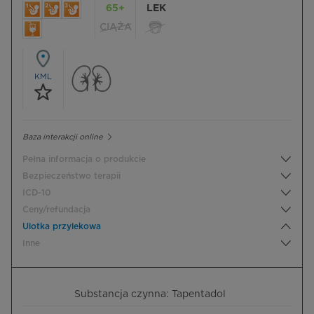
65+
LEK
CIĄŻA
KML
Baza interakcji online
Pełna informacja o produkcie
Bezpieczeństwo terapii
ICD-10
Ceny/refundacja
Ulotka przylekowa
Inne
Substancja czynna: Tapentadol