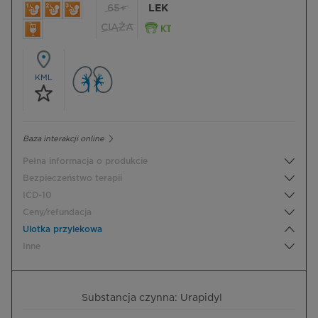
65+
LEK
CIĄŻA
KML
Baza interakcji online
Pełna informacja o produkcie
Bezpieczeństwo terapii
ICD-10
Ceny/refundacja
Ulotka przylekowa
Inne
Substancja czynna: Urapidyl