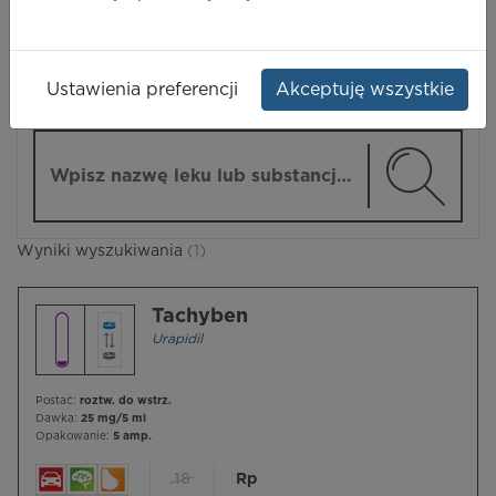
LEKI
Ustawienia preferencji
Akceptuję wszystkie
ZMIEŃ MODUŁ
Wpisz nazwę lub substancję czynną
Wyniki wyszukiwania
(1)
Tachyben
Urapidil
Postać:
roztw. do wstrz.
Dawka:
25 mg/5 ml
Opakowanie:
5 amp.
18
Rp