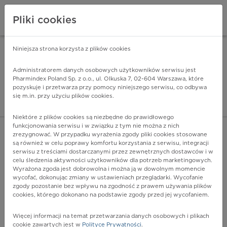
Pliki cookies
Niniejsza strona korzysta z plików cookies
Pharmindex Mobile
INSTALUJ
ZA DARMO - w Google Play
Administratorem danych osobowych użytkowników serwisu jest
Pharmindex Poland Sp. z o.o., ul. Olkuska 7, 02-604 Warszawa, które
pozyskuje i przetwarza przy pomocy niniejszego serwisu, co odbywa
Pharmindex - lider wi
się m.in. przy użyciu plików cookies.
ZALOGUJ SIĘ
ZAREJESTRUJ SIĘ
Niektóre z plików cookies są niezbędne do prawidłowego
funkcjonowania serwisu i w związku z tym nie można z nich
zrezygnować. W przypadku wyrażenia zgody pliki cookies stosowane
są również w celu poprawy komfortu korzystania z serwisu, integracji
serwisu z treściami dostarczanymi przez zewnętrznych dostawców i w
celu śledzenia aktywności użytkowników dla potrzeb marketingowych.
POKAŻ FILTRY
Wyrażona zgoda jest dobrowolna i można ją w dowolnym momencie
wycofać, dokonując zmiany w ustawieniach przeglądarki. Wycofanie
zgody pozostanie bez wpływu na zgodność z prawem używania plików
Pharmindex
cookies, którego dokonano na podstawie zgody przed jej wycofaniem.
lider wiedzy o lekach
Więcej informacji na temat przetwarzania danych osobowych i plikach
cookie zawartych jest w
Polityce Prywatności
.