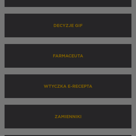
DECYZJE GIF
FARMACEUTA
WTYCZKA E-RECEPTA
ZAMIENNIKI