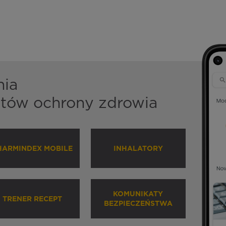
nia
istów ochrony zdrowia
HARMINDEX MOBILE
INHALATORY
KOMUNIKATY
TRENER RECEPT
BEZPIECZEŃSTWA