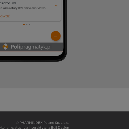
© PHARMINDEX Poland Sp. z o.o.
wykonanie:
Agencja Interaktywna Bull Design