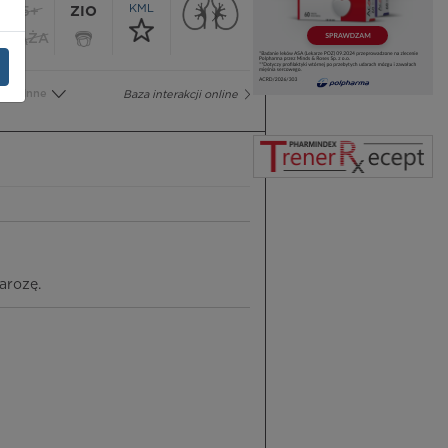
KML
65+
ZIO
CIĄŻA
Inne
Baza interakcji online
arozę.