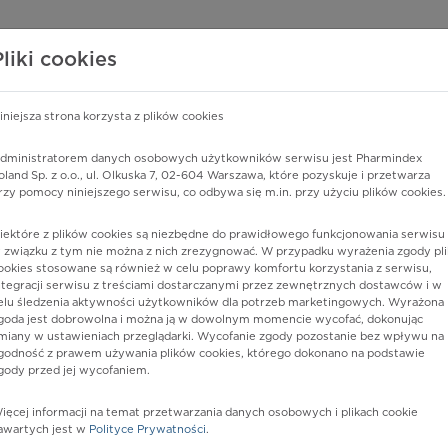
edzy o lekach
WISY PHARMINDEX
DATA LICENSING
SKLEP
Pliki cookies
iniejsza strona korzysta z plików cookies
Pharmindex
dministratorem danych osobowych użytkowników serwisu jest Pharmindex
oland Sp. z o.o., ul. Olkuska 7, 02-604 Warszawa, które pozyskuje i przetwarza
lider wiedzy o lekach
rzy pomocy niniejszego serwisu, co odbywa się m.in. przy użyciu plików cookies.
iektóre z plików cookies są niezbędne do prawidłowego funkcjonowania serwisu 
ę lub substancję czynną
 związku z tym nie można z nich zrezygnować. W przypadku wyrażenia zgody pli
ookies stosowane są również w celu poprawy komfortu korzystania z serwisu,
ntegracji serwisu z treściami dostarczanymi przez zewnętrznych dostawców i w
elu śledzenia aktywności użytkowników dla potrzeb marketingowych. Wyrażona
goda jest dobrowolna i można ją w dowolnym momencie wycofać, dokonując
miany w ustawieniach przeglądarki. Wycofanie zgody pozostanie bez wpływu na
godność z prawem używania plików cookies, którego dokonano na podstawie
gody przed jej wycofaniem.
ięcej informacji na temat przetwarzania danych osobowych i plikach cookie
iankowy
Postać:
syrop
awartych jest w
Polityce Prywatności
.
Dawka: