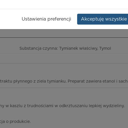
mi
Opakowanie:
but. 125 g
,
Thymol
Ustawienia preferencji
Akceptuję wszystkie
ieczeństwo terapii
ICD-10
Ceny/refundacja
Ulotka przylekowa
Substancja czynna: Tymianek właściwy, Tymol
traktu płynnego z ziela tymianku. Preparat zawiera etanol i sach
ny w kaszlu z trudnościami w odkrztuszaniu lepkiej wydzieliny.
cja o produkcie.