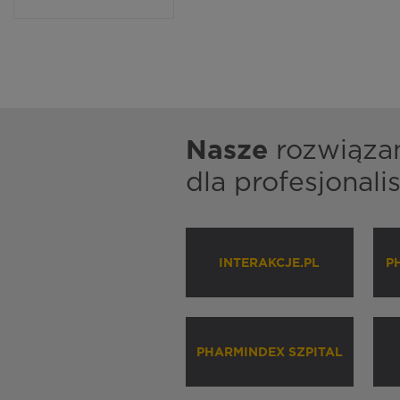
Nasze
rozwiąza
dla profesjonal
INTERAKCJE.PL
P
PHARMINDEX SZPITAL