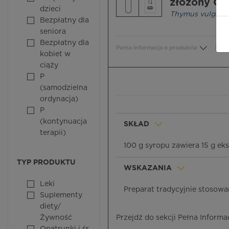
złożony Ge
dzieci
Thymus vulgaris
Bezpłatny dla
seniora
Bezpłatny dla
Pełna informacja o produkcie
Bezp
kobiet w
ciąży
P
(samodzielna
ordynacja)
P
(kontynuacja
SKŁAD
terapii)
100 g syropu zawiera 15 g eks
TYP PRODUKTU
WSKAZANIA
Leki
Preparat tradycyjnie stosowa
Suplementy
diety/
Żywność
Przejdź do sekcji Pełna Informa