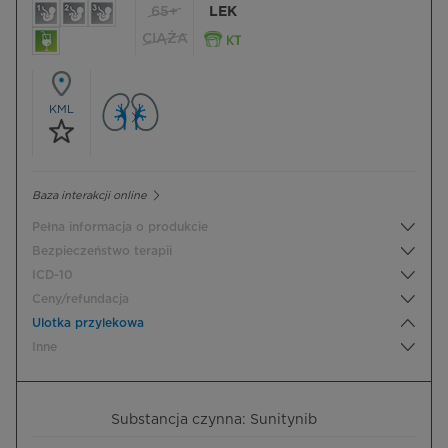
65+
LEK
CIĄŻA
KML
Baza interakcji online
Pełna informacja o produkcie
Bezpieczeństwo terapii
ICD-10
Ceny/refundacja
Ulotka przylekowa
Inne
Substancja czynna: Sunitynib