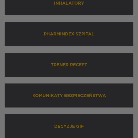
INHALATORY
PHARMINDEX SZPITAL
TRENER RECEPT
KOMUNIKATY BEZPIECZEŃSTWA
DECYZJE GIF