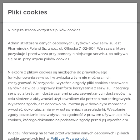
Pliki cookies
Niniejsza strona korzysta z plików cookies
Pharmindex Mobile
INSTALUJ
ZA DARMO - w Google Play
Administratorem danych osobowych użytkowników serwisu jest
Pharmindex Poland Sp. z o.o., ul. Olkuska 7, 02-604 Warszawa, które
pozyskuje i przetwarza przy pomocy niniejszego serwisu, co odbywa
Pharmindex - lider wi
się m.in. przy użyciu plików cookies.
ZALOGUJ SIĘ
ZAREJESTRUJ SIĘ
Niektóre z plików cookies są niezbędne do prawidłowego
funkcjonowania serwisu i w związku z tym nie można z nich
zrezygnować. W przypadku wyrażenia zgody pliki cookies stosowane
są również w celu poprawy komfortu korzystania z serwisu, integracji
serwisu z treściami dostarczanymi przez zewnętrznych dostawców i w
celu śledzenia aktywności użytkowników dla potrzeb marketingowych.
POKAŻ FILTRY
Wyrażona zgoda jest dobrowolna i można ją w dowolnym momencie
wycofać, dokonując zmiany w ustawieniach przeglądarki. Wycofanie
zgody pozostanie bez wpływu na zgodność z prawem używania plików
Pharmindex
cookies, którego dokonano na podstawie zgody przed jej wycofaniem.
lider wiedzy o lekach
Więcej informacji na temat przetwarzania danych osobowych i plikach
cookie zawartych jest w
Polityce Prywatności
.