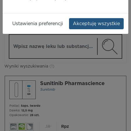
LEKI
Ustawienia preferencji
Akceptuję wszystkie
ZMIEŃ MODUŁ
Wpisz nazwę lub substancję czynną
Wyniki wyszukiwania
(1)
Sunitinib Pharmascience
Sunitinib
Postać:
kaps. twarde
Dawka:
12,5 mg
Opakowanie:
28 szt.
18
Rpz