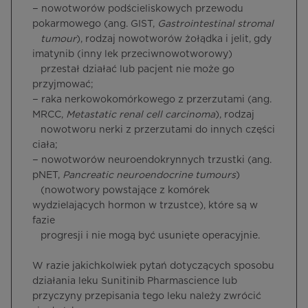
− nowotworów podścieliskowych przewodu
pokarmowego (ang. GIST,
Gastrointestinal stromal
tumour
), rodzaj nowotworów żołądka i jelit, gdy
imatynib (inny lek przeciwnowotworowy)
przestał działać lub pacjent nie może go
przyjmować;
− raka nerkowokomórkowego z przerzutami (ang.
MRCC,
Metastatic renal cell carcinoma
), rodzaj
nowotworu nerki z przerzutami do innych części
ciała;
− nowotworów neuroendokrynnych trzustki (ang.
pNET,
Pancreatic neuroendocrine tumours
)
(nowotwory powstające z komórek
wydzielających hormon w trzustce), które są w
fazie
progresji i nie mogą być usunięte operacyjnie.
W razie jakichkolwiek pytań dotyczących sposobu
działania leku Sunitinib Pharmascience lub
przyczyny przepisania tego leku należy zwrócić