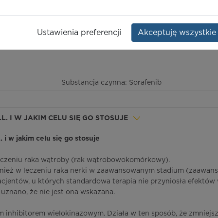
Opakowanie:
112 szt.
Ustawienia preferencji
Akceptuję wszystkie
ieczeństwo terapii
ICD-10
Ceny/refundacja
Ulotka przylekowa
Substancja czynna: Sorafenib
.L. I W JAKIM CELU SIĘ GO STOSUJE
. i w jakim celu się go stosuje
 leczeniu raka wątroby (rak wątrobowokomórkowy).
również w leczeniu raka nerki w zaawansowanym stadium (zaawa
jentów, u których standardowa terapia nie przyniosła efektów 
uznano, że nie jest ona wskazana.
ym inhibitorem wielokinazowym. Działa w ten sposób, że zmniejs