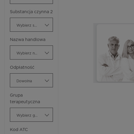
Substancja czynna 2
Wybierz substancję czynną
Nazwa handlowa
Wybierz nazwę handlową
Odpłatność
Dowolna
Grupa
terapeutyczna
Wybierz grupę terapeutyczną
Kod ATC