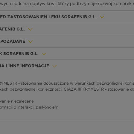
ych i odcina dopływ krwi, który podtrzymuje rozwój komórek r
ZED ZASTOSOWANIEM LEKU SORAFENIB G.L.
FENIB G.L.
IEPOŻĄDANE
 SORAFENIB G.L.
A I INNE INFORMACJE
YMESTR - stosowanie dopuszczone w warunkach bezwzględnej konie
ach bezwzględnej konieczności, CIĄŻA III TRYMESTR - stosowanie 
wanie niezalecane
ormacji o interakcji z alkoholem