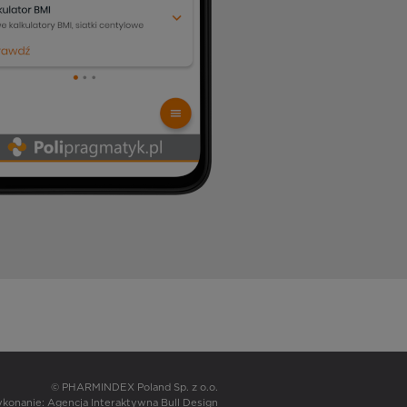
© PHARMINDEX Poland Sp. z o.o.
wykonanie:
Agencja Interaktywna Bull Design