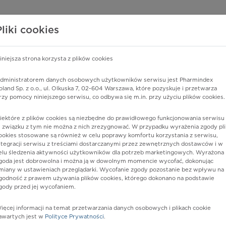
edzy o lekach
WISY PHARMINDEX
DATA LICENSING
SKLEP
Pliki cookies
iniejsza strona korzysta z plików cookies
Pharmindex
dministratorem danych osobowych użytkowników serwisu jest Pharmindex
oland Sp. z o.o., ul. Olkuska 7, 02-604 Warszawa, które pozyskuje i przetwarza
lider wiedzy o lekach
rzy pomocy niniejszego serwisu, co odbywa się m.in. przy użyciu plików cookies.
iektóre z plików cookies są niezbędne do prawidłowego funkcjonowania serwisu 
ę lub substancję czynną
 związku z tym nie można z nich zrezygnować. W przypadku wyrażenia zgody pli
ookies stosowane są również w celu poprawy komfortu korzystania z serwisu,
ntegracji serwisu z treściami dostarczanymi przez zewnętrznych dostawców i w
elu śledzenia aktywności użytkowników dla potrzeb marketingowych. Wyrażona
goda jest dobrowolna i można ją w dowolnym momencie wycofać, dokonując
miany w ustawieniach przeglądarki. Wycofanie zgody pozostanie bez wpływu na
godność z prawem używania plików cookies, którego dokonano na podstawie
gody przed jej wycofaniem.
ięcej informacji na temat przetwarzania danych osobowych i plikach cookie
.L.
Postać:
tabl. powl.
awartych jest w
Polityce Prywatności
.
Dawka:
200 mg