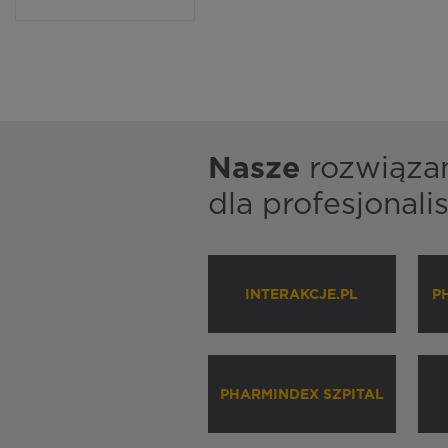
Nasze
rozwiąza
dla profesjonal
INTERAKCJE.PL
P
PHARMINDEX SZPITAL