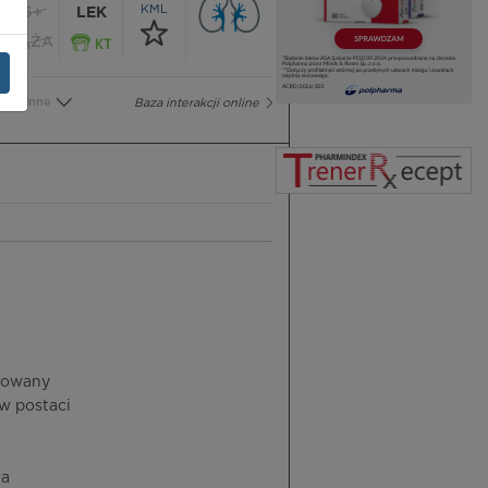
KML
65+
LEK
CIĄŻA
Inne
Baza interakcji online
nsowany
w postaci
za