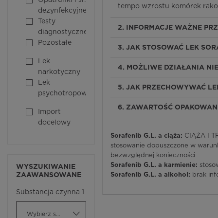
Opatrunki i śr.
tempo wzrostu komórek rakow
dezynfekcyjne
Testy
2. INFORMACJE WAŻNE PR
diagnostyczne
Pozostałe
3. JAK STOSOWAĆ LEK SORA
Lek
4. MOŻLIWE DZIAŁANIA N
narkotyczny
Lek
5. JAK PRZECHOWYWAĆ LEK
psychotropowy
6. ZAWARTOŚĆ OPAKOWANI
Import
docelowy
Sorafenib G.L. a ciąża:
CIĄŻA I TR
stosowanie dopuszczone w warunk
bezwzględnej konieczności
Sorafenib G.L. a karmienie:
stoso
WYSZUKIWANIE
ZAAWANSOWANE
Sorafenib G.L. a alkohol:
brak inf
Substancja czynna 1
Wybierz substancję czynną