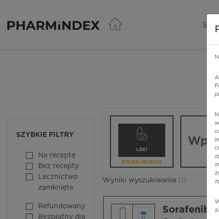
Pharmindex - lider wi
SER
N
A
P
p
N
Wpisz nazw
w
c
SZYBKIE FILTRY
i
c
LEKI
Na receptę
z
ZMIEŃ MODUŁ
z
Bez recepty
z
Lecznictwo
Wyniki wyszukiwania
(1)
z
zamknięte
W
Refundowany
Sorafenib G
z
Bezpłatny dla