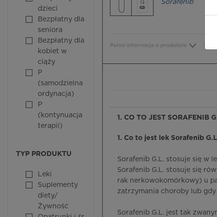
Sorafenib
dzieci
Bezpłatny dla
seniora
Bezpłatny dla
Pełna informacja o produkcie
Bezp
kobiet w
ciąży
P
(samodzielna
ordynacja)
P
(kontynuacja
1. CO TO JEST SORAFENIB G
terapii)
1. Co to jest lek Sorafenib G.L
TYP PRODUKTU
Sorafenib G.L. stosuje się w
Sorafenib G.L. stosuje się 
Leki
rak nerkowokomórkowy) u pac
Suplementy
zatrzymania choroby lub gdy 
diety/
Żywność
Sorafenib G.L. jest tak zwan