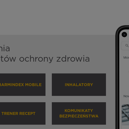
nia
istów ochrony zdrowia
HARMINDEX MOBILE
INHALATORY
KOMUNIKATY
TRENER RECEPT
BEZPIECZEŃSTWA