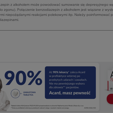
azepin z alkoholem może powodować sumowanie się depresyjnego w
do zgonu). Połączenie benzodiazepin z alkoholem jest wiązane z w
mi niepożądanymi reakcjami polekowymi itp. Należy poinformować pa
diazepinami.