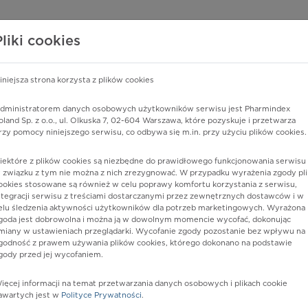
edzy o lekach
WISY PHARMINDEX
DATA LICENSING
SKLEP
Pliki cookies
iniejsza strona korzysta z plików cookies
Pharmindex
dministratorem danych osobowych użytkowników serwisu jest Pharmindex
oland Sp. z o.o., ul. Olkuska 7, 02-604 Warszawa, które pozyskuje i przetwarza
lider wiedzy o lekach
rzy pomocy niniejszego serwisu, co odbywa się m.in. przy użyciu plików cookies.
iektóre z plików cookies są niezbędne do prawidłowego funkcjonowania serwisu 
ę lub substancję czynną
 związku z tym nie można z nich zrezygnować. W przypadku wyrażenia zgody pli
ookies stosowane są również w celu poprawy komfortu korzystania z serwisu,
ntegracji serwisu z treściami dostarczanymi przez zewnętrznych dostawców i w
elu śledzenia aktywności użytkowników dla potrzeb marketingowych. Wyrażona
goda jest dobrowolna i można ją w dowolnym momencie wycofać, dokonując
miany w ustawieniach przeglądarki. Wycofanie zgody pozostanie bez wpływu na
godność z prawem używania plików cookies, którego dokonano na podstawie
gody przed jej wycofaniem.
ięcej informacji na temat przetwarzania danych osobowych i plikach cookie
Postać:
roztw. do stos. w j. ustnej
awartych jest w
Polityce Prywatności
.
Dawka:
2,5 mg/0,5 ml