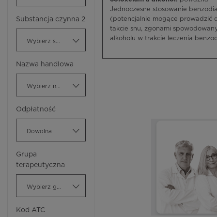
Jednoczesne stosowanie benzodi
Substancja czynna 2
(potencjalnie mogące prowadzić 
takcie snu, zgonami spowodowany
alkoholu w trakcie leczenia benzo
Wybierz substancję czynną
Nazwa handlowa
Wybierz nazwę handlową
Odpłatność
Dowolna
Grupa
terapeutyczna
Wybierz grupę terapeutyczną
Kod ATC