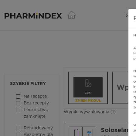
Pharmindex - lider wi
SER
N
A
P
p
N
Wpisz nazw
w
c
SZYBKIE FILTRY
i
c
LEKI
Na receptę
z
ZMIEŃ MODUŁ
z
Bez recepty
z
Lecznictwo
Wyniki wyszukiwania
(1)
z
zamknięte
W
Refundowany
Soloxelam
z
Bezpłatny dla