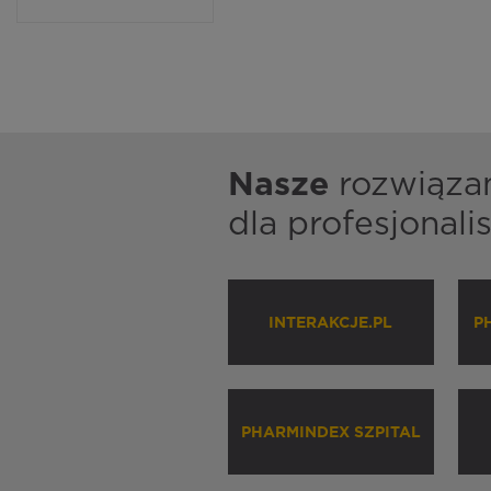
Nasze
rozwiąza
dla profesjonal
INTERAKCJE.PL
P
PHARMINDEX SZPITAL