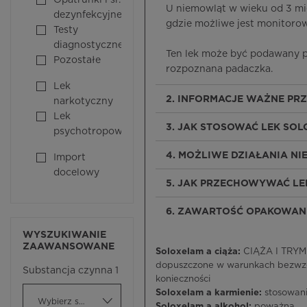
Opatrunki i śr.
U niemowląt w wieku od 3 mie
dezynfekcyjne
gdzie możliwe jest monitorowa
Testy
diagnostyczne
Ten lek może być podawany p
Pozostałe
rozpoznana padaczka.
Lek
2. INFORMACJE WAŻNE PR
narkotyczny
Lek
3. JAK STOSOWAĆ LEK SO
psychotropowy
4. MOŻLIWE DZIAŁANIA N
Import
docelowy
5. JAK PRZECHOWYWAĆ LE
6. ZAWARTOŚĆ OPAKOWANI
WYSZUKIWANIE
ZAAWANSOWANE
Soloxelam a ciąża:
CIĄŻA I TRYME
dopuszczone w warunkach bezwzg
Substancja czynna 1
konieczności
Soloxelam a karmienie:
stosowan
Wybierz substancję czynną
Soloxelam a alkohol:
poważna