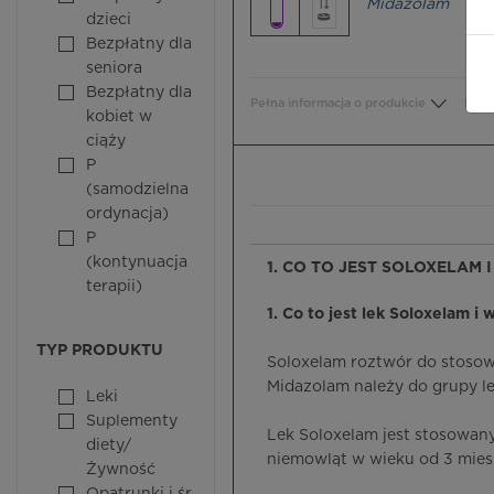
Midazolam
dzieci
Bezpłatny dla
seniora
Bezpłatny dla
Pełna informacja o produkcie
Bezp
kobiet w
ciąży
P
(samodzielna
ordynacja)
P
(kontynuacja
1. CO TO JEST SOLOXELAM 
terapii)
1. Co to jest lek Soloxelam i 
TYP PRODUKTU
Soloxelam roztwór do stosow
Midazolam należy do grupy l
Leki
Suplementy
Lek Soloxelam jest stosowa
diety/
niemowląt w wieku od 3 miesi
Żywność