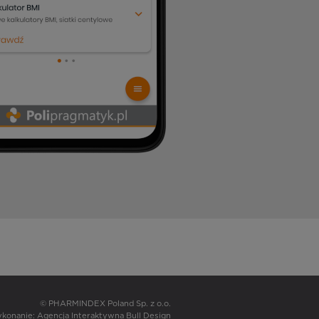
© PHARMINDEX Poland Sp. z o.o.
wykonanie:
Agencja Interaktywna Bull Design