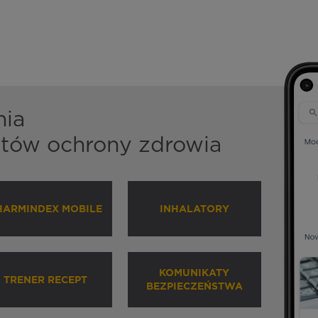
nia
istów ochrony zdrowia
HARMINDEX MOBILE
INHALATORY
KOMUNIKATY
TRENER RECEPT
BEZPIECZEŃSTWA