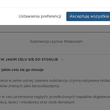
Opakowanie:
4 strzyk. doustne 0,5
ml
Ustawienia preferencji
Akceptuję wszystkie
ieczeństwo terapii
ICD-10
Ceny/refundacja
Ulotka przylekowa
Substancja czynna: Midazolam
I W JAKIM CELU SIĘ GO STOSUJE
w jakim celu się go stosuje
ania w jamie ustnej, zawiera substancję czynną nazywaną mida
eków znanych jako benzodiazepiny.
ny w celu przerwania nagłych, przedłużonych napadów drgawko
ęcy, dzieci i młodzieży oraz osób dorosłych.