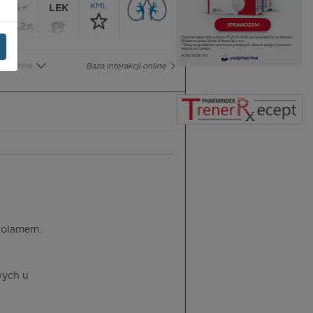
KML
65+
LEK
CIĄŻA
Inne
Baza interakcji online
zolamem.
wych u