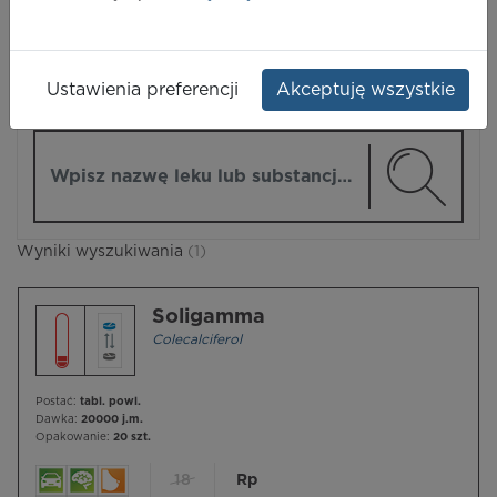
LEKI
Ustawienia preferencji
Akceptuję wszystkie
ZMIEŃ MODUŁ
Wpisz nazwę lub substancję czynną
Wyniki wyszukiwania
(1)
Soligamma
Colecalciferol
Postać:
tabl. powl.
Dawka:
20000 j.m.
Opakowanie:
20 szt.
18
Rp