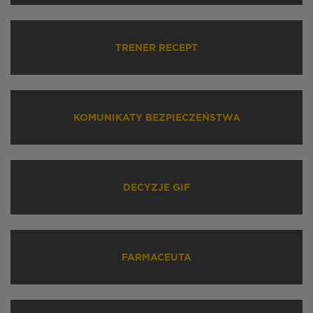
TRENER RECEPT
KOMUNIKATY BEZPIECZEŃSTWA
DECYZJE GIF
FARMACEUTA