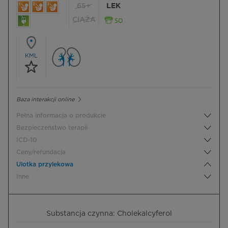
65+
LEK
CIĄŻA
KML
Baza interakcji online
Pełna informacja o produkcie
Bezpieczeństwo terapii
ICD-10
Ceny/refundacja
Ulotka przylekowa
Inne
Substancja czynna: Cholekalcyferol