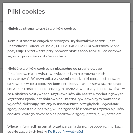
Pliki cookies
Niniejsza strona korzysta z plików cookies
Pharmindex Mobile
INSTALUJ
ZA DARMO - w Google Play
Administratorem danych osobowych użytkowników serwisu jest
Pharmindex Poland Sp. z o.o., ul. Olkuska 7, 02-604 Warszawa, które
pozyskuje i przetwarza przy pomocy niniejszego serwisu, co odbywa
Pharmindex - lider wi
się m.in. przy użyciu plików cookies.
ZALOGUJ SIĘ
ZAREJESTRUJ SIĘ
Niektóre z plików cookies są niezbędne do prawidłowego
funkcjonowania serwisu i w związku z tym nie można z nich
zrezygnować. W przypadku wyrażenia zgody pliki cookies stosowane
są również w celu poprawy komfortu korzystania z serwisu, integracji
serwisu z treściami dostarczanymi przez zewnętrznych dostawców i w
celu śledzenia aktywności użytkowników dla potrzeb marketingowych.
POKAŻ FILTRY
Wyrażona zgoda jest dobrowolna i można ją w dowolnym momencie
wycofać, dokonując zmiany w ustawieniach przeglądarki. Wycofanie
zgody pozostanie bez wpływu na zgodność z prawem używania plików
Pharmindex
cookies, którego dokonano na podstawie zgody przed jej wycofaniem.
lider wiedzy o lekach
Więcej informacji na temat przetwarzania danych osobowych i plikach
cookie zawartych jest w
Polityce Prywatności
.