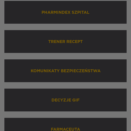
PHARMINDEX SZPITAL
TRENER RECEPT
KOMUNIKATY BEZPIECZEŃSTWA
DECYZJE GIF
FARMACEUTA