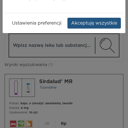
LEKI
Ustawienia preferencji
Akceptuję wszystkie
ZMIEŃ MODUŁ
Wpisz nazwę lub substancję czynną
Wyniki wyszukiwania
(1)
Sirdalud® MR
Tizanidine
Postać:
kaps. o zmodyf. uwalnianiu, twarde
Dawka:
6 mg
Opakowanie:
10 szt.
18
Rp