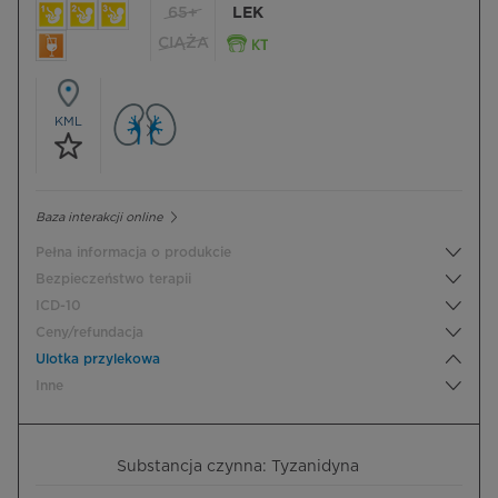
65+
LEK
CIĄŻA
KML
Baza interakcji online
Pełna informacja o produkcie
Bezpieczeństwo terapii
ICD-10
Ceny/refundacja
Ulotka przylekowa
Inne
Substancja czynna: Tyzanidyna