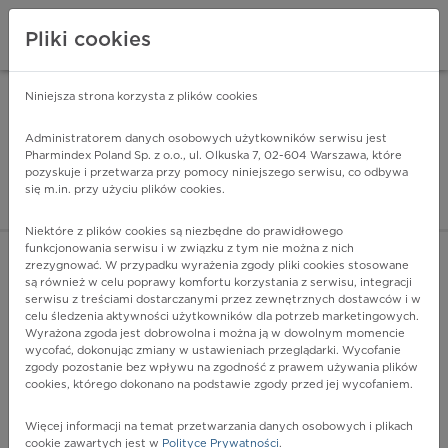
Pliki cookies
Niniejsza strona korzysta z plików cookies
Pharmindex Mobile
INSTALUJ
ZA DARMO - w Google Play
Administratorem danych osobowych użytkowników serwisu jest
Pharmindex Poland Sp. z o.o., ul. Olkuska 7, 02-604 Warszawa, które
pozyskuje i przetwarza przy pomocy niniejszego serwisu, co odbywa
Pharmindex - lider wi
się m.in. przy użyciu plików cookies.
ZALOGUJ SIĘ
ZAREJESTRUJ SIĘ
Niektóre z plików cookies są niezbędne do prawidłowego
funkcjonowania serwisu i w związku z tym nie można z nich
zrezygnować. W przypadku wyrażenia zgody pliki cookies stosowane
są również w celu poprawy komfortu korzystania z serwisu, integracji
serwisu z treściami dostarczanymi przez zewnętrznych dostawców i w
celu śledzenia aktywności użytkowników dla potrzeb marketingowych.
POKAŻ FILTRY
Wyrażona zgoda jest dobrowolna i można ją w dowolnym momencie
wycofać, dokonując zmiany w ustawieniach przeglądarki. Wycofanie
zgody pozostanie bez wpływu na zgodność z prawem używania plików
Pharmindex
cookies, którego dokonano na podstawie zgody przed jej wycofaniem.
lider wiedzy o lekach
Więcej informacji na temat przetwarzania danych osobowych i plikach
cookie zawartych jest w
Polityce Prywatności
.