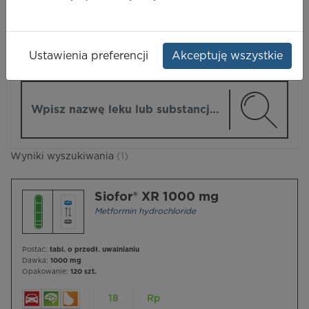
LEKI
Ustawienia preferencji
Akceptuję wszystkie
ZMIEŃ MODUŁ
Wpisz nazwę lub substancję czynną
Wyniki wyszukiwania
(1)
Siofor® XR 1000 mg
Metformin hydrochloride
Postać:
tabl. o przedł. uwalnianiu
Dawka:
1000 mg
Opakowanie:
120 szt.
18
Rp