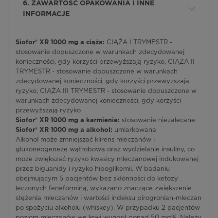
6. ZAWARTOŚĆ OPAKOWANIA I INNE
INFORMACJE
Siofor® XR 1000 mg a ciąża:
CIĄŻA I TRYMESTR -
stosowanie dopuszczone w warunkach zdecydowanej
konieczności, gdy korzyści przewyższają ryzyko, CIĄŻA II
TRYMESTR - stosowanie dopuszczone w warunkach
zdecydowanej konieczności, gdy korzyści przewyższają
ryzyko, CIĄŻA III TRYMESTR - stosowanie dopuszczone w
warunkach zdecydowanej konieczności, gdy korzyści
przewyższają ryzyko
Siofor® XR 1000 mg a karmienie:
stosowanie niezalecane
Siofor® XR 1000 mg a alkohol:
umiarkowana
Alkohol może zmniejszać klirens mleczanów i
glukoneogenezę wątrobową oraz wydzielanie insuliny, co
może zwiększać ryzyko kwasicy mleczanowej indukowanej
przez biguanidy i ryzyko hipoglikemii. W badaniu
obejmującym 5 pacjentów bez skłonności do ketozy
leczonych feneforminą, wykazano znaczące zwiększenie
stężenia mleczanów i wartości indeksu pirogronian-mleczan
po spożyciu alkoholu (whiskey). W przypadku 2 pacjentów
poziom mleczanów we krwi wynosił ponad 50 mg%. Należy