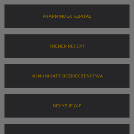
PHARMINDEX SZPITAL
TRENER RECEPT
KOMUNIKATY BEZPIECZEŃSTWA
DECYZJE GIF