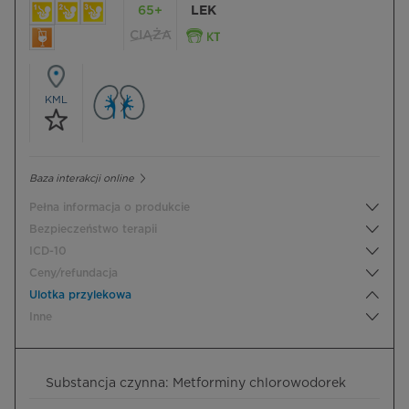
65+
LEK
CIĄŻA
KML
Baza interakcji online
Pełna informacja o produkcie
Bezpieczeństwo terapii
ICD-10
Ceny/refundacja
Ulotka przylekowa
Inne
Substancja czynna: Metforminy chlorowodorek