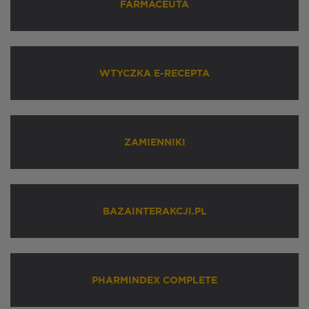
FARMACEUTA
WTYCZKA E-RECEPTA
ZAMIENNIKI
BAZAINTERAKCJI.PL
PHARMINDEX COMPLETE