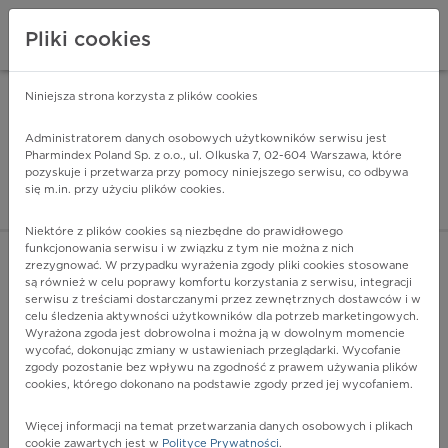
Pliki cookies
Niniejsza strona korzysta z plików cookies
Pharmindex Mobile
INSTALUJ
ZA DARMO - w Google Play
Administratorem danych osobowych użytkowników serwisu jest
Pharmindex Poland Sp. z o.o., ul. Olkuska 7, 02-604 Warszawa, które
pozyskuje i przetwarza przy pomocy niniejszego serwisu, co odbywa
Pharmindex - lider wi
się m.in. przy użyciu plików cookies.
ZALOGUJ SIĘ
ZAREJESTRUJ SIĘ
Niektóre z plików cookies są niezbędne do prawidłowego
funkcjonowania serwisu i w związku z tym nie można z nich
zrezygnować. W przypadku wyrażenia zgody pliki cookies stosowane
są również w celu poprawy komfortu korzystania z serwisu, integracji
serwisu z treściami dostarczanymi przez zewnętrznych dostawców i w
celu śledzenia aktywności użytkowników dla potrzeb marketingowych.
POKAŻ FILTRY
Wyrażona zgoda jest dobrowolna i można ją w dowolnym momencie
wycofać, dokonując zmiany w ustawieniach przeglądarki. Wycofanie
zgody pozostanie bez wpływu na zgodność z prawem używania plików
Pharmindex
cookies, którego dokonano na podstawie zgody przed jej wycofaniem.
lider wiedzy o lekach
Więcej informacji na temat przetwarzania danych osobowych i plikach
cookie zawartych jest w
Polityce Prywatności
.