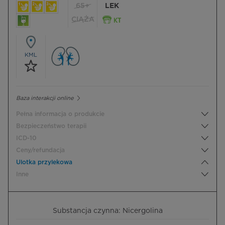
65+
LEK
CIĄŻA
KML
Baza interakcji online
Pełna informacja o produkcie
Bezpieczeństwo terapii
ICD-10
Ceny/refundacja
Ulotka przylekowa
Inne
Substancja czynna: Nicergolina