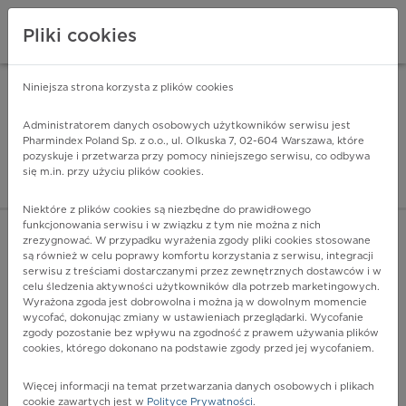
Pliki cookies
Niniejsza strona korzysta z plików cookies
Pharmindex Mobile
INSTALUJ
ZA DARMO - w Google Play
Administratorem danych osobowych użytkowników serwisu jest
Pharmindex Poland Sp. z o.o., ul. Olkuska 7, 02-604 Warszawa, które
pozyskuje i przetwarza przy pomocy niniejszego serwisu, co odbywa
Pharmindex - lider wi
się m.in. przy użyciu plików cookies.
ZALOGUJ SIĘ
ZAREJESTRUJ SIĘ
Niektóre z plików cookies są niezbędne do prawidłowego
funkcjonowania serwisu i w związku z tym nie można z nich
zrezygnować. W przypadku wyrażenia zgody pliki cookies stosowane
są również w celu poprawy komfortu korzystania z serwisu, integracji
serwisu z treściami dostarczanymi przez zewnętrznych dostawców i w
celu śledzenia aktywności użytkowników dla potrzeb marketingowych.
POKAŻ FILTRY
Wyrażona zgoda jest dobrowolna i można ją w dowolnym momencie
wycofać, dokonując zmiany w ustawieniach przeglądarki. Wycofanie
zgody pozostanie bez wpływu na zgodność z prawem używania plików
Pharmindex
cookies, którego dokonano na podstawie zgody przed jej wycofaniem.
lider wiedzy o lekach
Więcej informacji na temat przetwarzania danych osobowych i plikach
cookie zawartych jest w
Polityce Prywatności
.