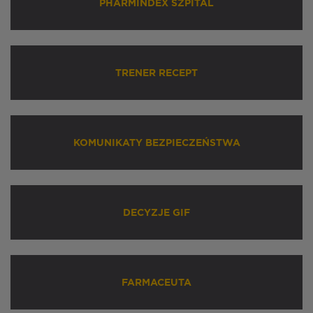
PHARMINDEX SZPITAL
TRENER RECEPT
KOMUNIKATY BEZPIECZEŃSTWA
DECYZJE GIF
FARMACEUTA