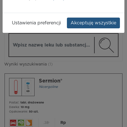
LEKI
Ustawienia preferencji
Akceptuję wszystkie
ZMIEŃ MODUŁ
Wpisz nazwę lub substancję czynną
Wyniki wyszukiwania
(1)
Sermion®
Nicergoline
Postać:
tabl. drażowane
Dawka:
10 mg
Opakowanie:
50 szt.
18
Rp