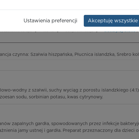
Dawka:
Opakowanie:
but. 30 ml
,
Cetraria
colloidal
Ustawienia preferencji
Akceptuję wszystkie
ieczeństwo terapii
ICD-10
Ceny/refundacja
Ulotka przylekowa
ancja czynna: Szałwia hiszpańska, Płucnica islandzka, Srebro ko
lowo-wodny z szałwii, suchy wyciąg z porostu islandzkiego (4:1)
zoesan sodu, sorbinian potasu, kwas cytrynowy.
nów zapalnych gardła, spowodowanych przez infekcje bakteryjn
żnienia jamy ustnej i gardła. Preparat przeznaczony dla dzieci od