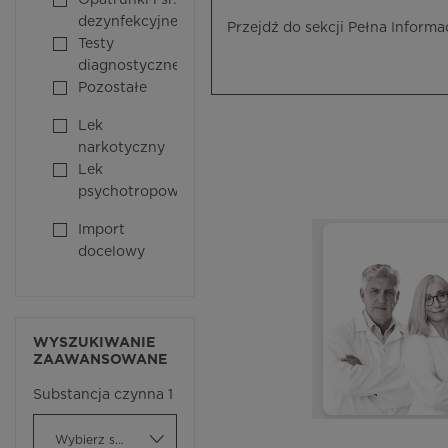
Opatrunki i śr.
dezynfekcyjne
Przejdź do sekcji Pełna Informa
Testy
diagnostyczne
Pozostałe
Lek
narkotyczny
Lek
psychotropowy
Import
docelowy
WYSZUKIWANIE
ZAAWANSOWANE
Substancja czynna 1
Wybierz substancję czynną