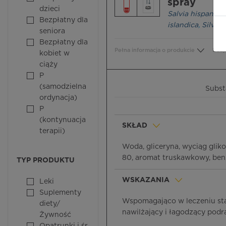
spray
dzieci
Salvia hispanica
Bezpłatny dla
islandica
,
Silver 
seniora
Bezpłatny dla
Pełna informacja o produkcie
Bezp
kobiet w
ciąży
P
(samodzielna
Subst
ordynacja)
P
(kontynuacja
SKŁAD
terapii)
Woda, gliceryna, wyciąg gliko
80, aromat truskawkowy, ben
TYP PRODUKTU
WSKAZANIA
Leki
Suplementy
Wspomagająco w leczeniu sta
diety/
nawilżający i łagodzący podra
Żywność