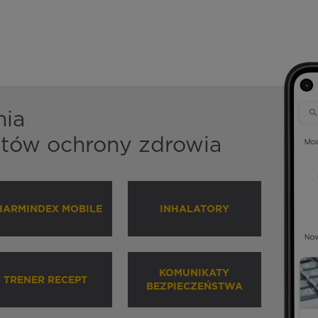
nia
istów ochrony zdrowia
HARMINDEX MOBILE
INHALATORY
KOMUNIKATY
TRENER RECEPT
BEZPIECZEŃSTWA