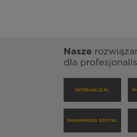
Nasze
rozwiąza
dla profesjonal
INTERAKCJE.PL
P
PHARMINDEX SZPITAL