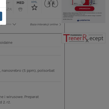
KML
65+
MED
CIĄŻA
Inne
Baza interakcji online
loidalne
, nanosrebro (5 ppm), polisorbat
e i wirusowe. Preparat
 2. rż.