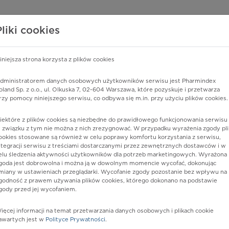
edzy o lekach
WISY PHARMINDEX
DATA LICENSING
SKLEP
Pliki cookies
iniejsza strona korzysta z plików cookies
Pharmindex
dministratorem danych osobowych użytkowników serwisu jest Pharmindex
oland Sp. z o.o., ul. Olkuska 7, 02-604 Warszawa, które pozyskuje i przetwarza
lider wiedzy o lekach
rzy pomocy niniejszego serwisu, co odbywa się m.in. przy użyciu plików cookies.
iektóre z plików cookies są niezbędne do prawidłowego funkcjonowania serwisu 
ę lub substancję czynną
 związku z tym nie można z nich zrezygnować. W przypadku wyrażenia zgody pli
ookies stosowane są również w celu poprawy komfortu korzystania z serwisu,
ntegracji serwisu z treściami dostarczanymi przez zewnętrznych dostawców i w
elu śledzenia aktywności użytkowników dla potrzeb marketingowych. Wyrażona
goda jest dobrowolna i można ją w dowolnym momencie wycofać, dokonując
miany w ustawieniach przeglądarki. Wycofanie zgody pozostanie bez wpływu na
godność z prawem używania plików cookies, którego dokonano na podstawie
gody przed jej wycofaniem.
ięcej informacji na temat przetwarzania danych osobowych i plikach cookie
lver kids
Postać:
spray do stos. w j. ustnej
awartych jest w
Polityce Prywatności
.
lub gardle