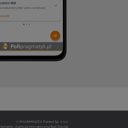
© PHARMINDEX Poland Sp. z o.o.
wykonanie:
Agencja Interaktywna Bull Design