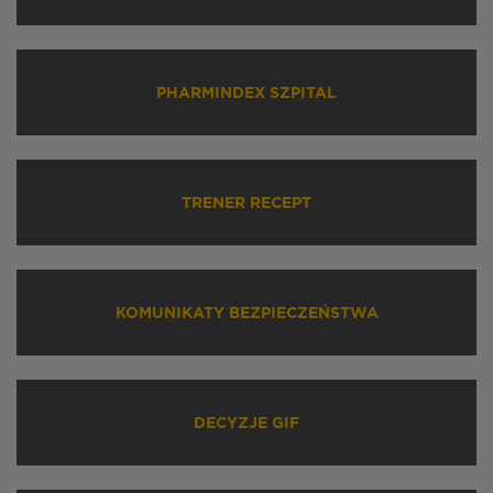
PHARMINDEX SZPITAL
TRENER RECEPT
KOMUNIKATY BEZPIECZEŃSTWA
DECYZJE GIF