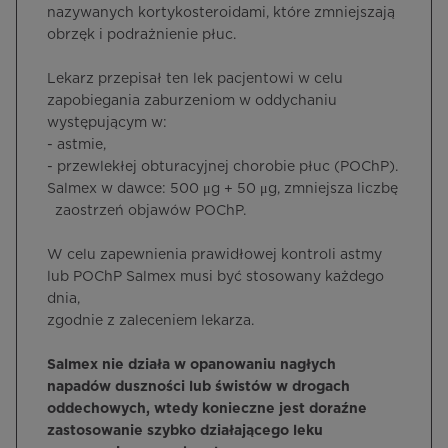
nazywanych kortykosteroidami, które zmniejszają
obrzęk i podrażnienie płuc.
Lekarz przepisał ten lek pacjentowi w celu
zapobiegania zaburzeniom w oddychaniu
występującym w:
- astmie,
- przewlekłej obturacyjnej chorobie płuc (POChP).
Salmex w dawce: 500 μg + 50 μg, zmniejsza liczbę
zaostrzeń objawów POChP.
W celu zapewnienia prawidłowej kontroli astmy
lub POChP Salmex musi być stosowany każdego
dnia,
zgodnie z zaleceniem lekarza.
Salmex nie działa w opanowaniu nagłych
napadów duszności lub świstów w drogach
oddechowych, wtedy konieczne jest doraźne
zastosowanie szybko działającego leku