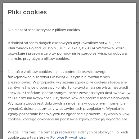
Pliki cookies
Niniejsza strona korzysta z plików cookies
Pharmindex Mobile
INSTALUJ
ZA DARMO - w Google Play
Administratorem danych osobowych użytkowników serwisu jest
Pharmindex Poland Sp. z o.o., ul. Olkuska 7, 02-604 Warszawa, które
pozyskuje i przetwarza przy pomocy niniejszego serwisu, co odbywa
Pharmindex - lider wi
się m.in. przy użyciu plików cookies.
ZALOGUJ SIĘ
ZAREJESTRUJ SIĘ
Niektóre z plików cookies są niezbędne do prawidłowego
funkcjonowania serwisu i w związku z tym nie można z nich
zrezygnować. W przypadku wyrażenia zgody pliki cookies stosowane
są również w celu poprawy komfortu korzystania z serwisu, integracji
serwisu z treściami dostarczanymi przez zewnętrznych dostawców i w
celu śledzenia aktywności użytkowników dla potrzeb marketingowych.
POKAŻ FILTRY
Wyrażona zgoda jest dobrowolna i można ją w dowolnym momencie
wycofać, dokonując zmiany w ustawieniach przeglądarki. Wycofanie
zgody pozostanie bez wpływu na zgodność z prawem używania plików
Pharmindex
cookies, którego dokonano na podstawie zgody przed jej wycofaniem.
lider wiedzy o lekach
Więcej informacji na temat przetwarzania danych osobowych i plikach
cookie zawartych jest w
Polityce Prywatności
.