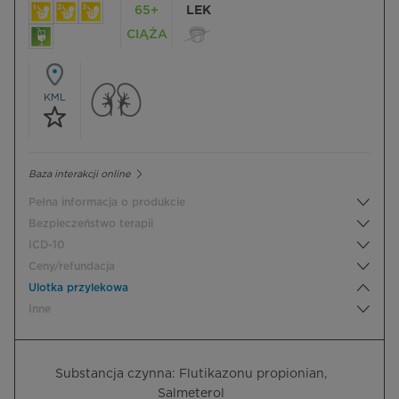
65+
LEK
CIĄŻA
KML
Baza interakcji online
Pełna informacja o produkcie
Bezpieczeństwo terapii
ICD-10
Ceny/refundacja
Ulotka przylekowa
Inne
Substancja czynna: Flutikazonu propionian,
Salmeterol