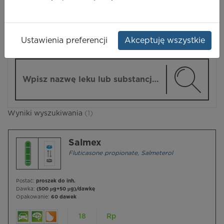
LEKI
Ustawienia preferencji
Akceptuję wszystkie
ZMIEŃ MODUŁ
Wpisz nazwę lub substancję czynną
Wyniki wyszukiwania
(1)
Salmex
Fluticasone propionate
,
Salmeterol
Postać:
proszek do inh.
Dawka:
(500 µg+50 µg)/dawkę
Opakowanie:
60 dawek
18
Rp