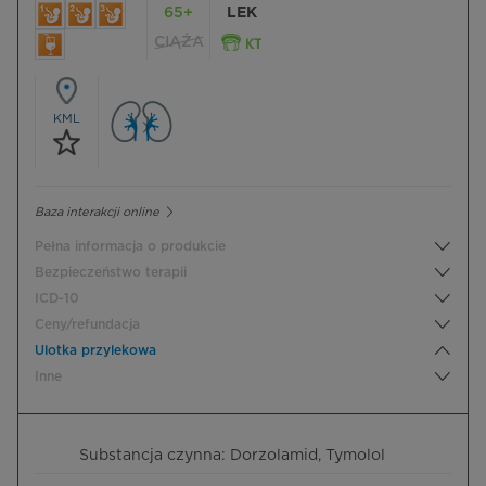
65+
LEK
CIĄŻA
KML
Baza interakcji online
Pełna informacja o produkcie
Bezpieczeństwo terapii
ICD-10
Ceny/refundacja
Ulotka przylekowa
Inne
Substancja czynna: Dorzolamid, Tymolol