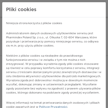
Pliki cookies
Niniejsza strona korzysta z plików cookies
Pharmindex Mobile
INSTALUJ
ZA DARMO - w Google Play
Administratorem danych osobowych użytkowników serwisu jest
Pharmindex Poland Sp. z o.o., ul. Olkuska 7, 02-604 Warszawa, które
pozyskuje i przetwarza przy pomocy niniejszego serwisu, co odbywa
Pharmindex - lider wi
się m.in. przy użyciu plików cookies.
ZALOGUJ SIĘ
ZAREJESTRUJ SIĘ
Niektóre z plików cookies są niezbędne do prawidłowego
funkcjonowania serwisu i w związku z tym nie można z nich
zrezygnować. W przypadku wyrażenia zgody pliki cookies stosowane
są również w celu poprawy komfortu korzystania z serwisu, integracji
serwisu z treściami dostarczanymi przez zewnętrznych dostawców i w
celu śledzenia aktywności użytkowników dla potrzeb marketingowych.
POKAŻ FILTRY
Wyrażona zgoda jest dobrowolna i można ją w dowolnym momencie
wycofać, dokonując zmiany w ustawieniach przeglądarki. Wycofanie
zgody pozostanie bez wpływu na zgodność z prawem używania plików
Pharmindex
cookies, którego dokonano na podstawie zgody przed jej wycofaniem.
lider wiedzy o lekach
Więcej informacji na temat przetwarzania danych osobowych i plikach
cookie zawartych jest w
Polityce Prywatności
.