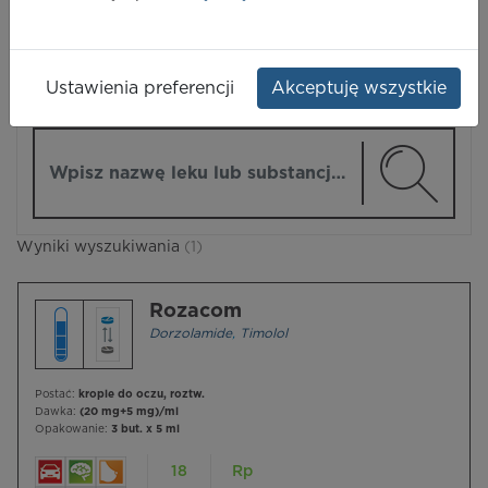
LEKI
Ustawienia preferencji
Akceptuję wszystkie
ZMIEŃ MODUŁ
Wpisz nazwę lub substancję czynną
Wyniki wyszukiwania
(1)
Rozacom
Dorzolamide
,
Timolol
Postać:
krople do oczu, roztw.
Dawka:
(20 mg+5 mg)/ml
Opakowanie:
3 but. x 5 ml
18
Rp