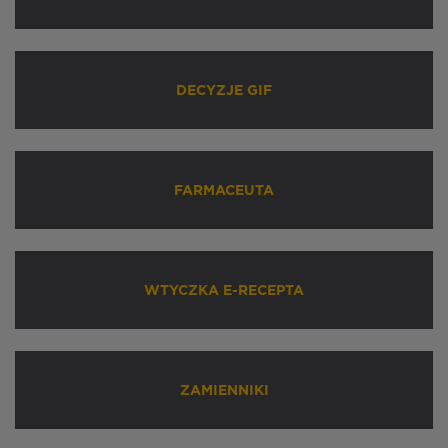
DECYZJE GIF
FARMACEUTA
WTYCZKA E-RECEPTA
ZAMIENNIKI