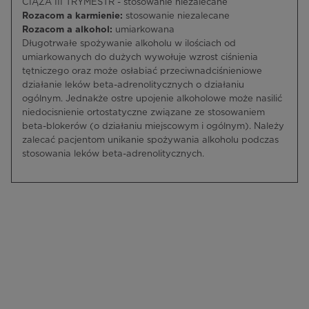
CIĄŻA III TRYMESTR - stosowanie niezalecane
Rozacom a karmienie:
stosowanie niezalecane
Rozacom a alkohol:
umiarkowana
Długotrwałe spożywanie alkoholu w ilościach od
umiarkowanych do dużych wywołuje wzrost ciśnienia
tętniczego oraz może osłabiać przeciwnadciśnieniowe
działanie leków beta-adrenolitycznych o działaniu
ogólnym. Jednakże ostre upojenie alkoholowe może nasilić
niedocisnienie ortostatyczne związane ze stosowaniem
beta-blokerów (o działaniu miejscowym i ogólnym). Należy
zalecać pacjentom unikanie spożywania alkoholu podczas
stosowania leków beta-adrenolitycznych.