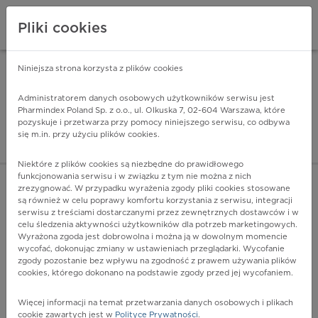
Pliki cookies
Niniejsza strona korzysta z plików cookies
Pharmindex Mobile
INSTALUJ
ZA DARMO - w Google Play
Administratorem danych osobowych użytkowników serwisu jest
Pharmindex Poland Sp. z o.o., ul. Olkuska 7, 02-604 Warszawa, które
pozyskuje i przetwarza przy pomocy niniejszego serwisu, co odbywa
Pharmindex - lider wi
się m.in. przy użyciu plików cookies.
ZALOGUJ SIĘ
ZAREJESTRUJ SIĘ
Niektóre z plików cookies są niezbędne do prawidłowego
funkcjonowania serwisu i w związku z tym nie można z nich
zrezygnować. W przypadku wyrażenia zgody pliki cookies stosowane
są również w celu poprawy komfortu korzystania z serwisu, integracji
serwisu z treściami dostarczanymi przez zewnętrznych dostawców i w
celu śledzenia aktywności użytkowników dla potrzeb marketingowych.
POKAŻ FILTRY
Wyrażona zgoda jest dobrowolna i można ją w dowolnym momencie
wycofać, dokonując zmiany w ustawieniach przeglądarki. Wycofanie
zgody pozostanie bez wpływu na zgodność z prawem używania plików
Pharmindex
cookies, którego dokonano na podstawie zgody przed jej wycofaniem.
lider wiedzy o lekach
Więcej informacji na temat przetwarzania danych osobowych i plikach
cookie zawartych jest w
Polityce Prywatności
.