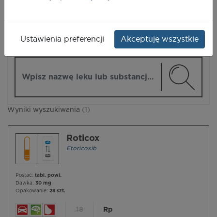
LEKI
Ustawienia preferencji
Akceptuję wszystkie
ZMIEŃ MODUŁ
Wpisz nazwę lub substancję czynną
Wyniki wyszukiwania
(1)
Roticox
Etoricoxib
Postać:
tabl. powl.
Dawka:
30 mg
Opakowanie:
28 szt.
18
Rp