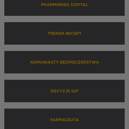
PHARMINDEX SZPITAL
TRENER RECEPT
KOMUNIKATY BEZPIECZEŃSTWA
DECYZJE GIF
FARMACEUTA