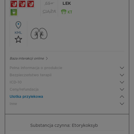
65+
LEK
CIĄŻA
KML
Baza interakcji online
Pełna informacja o produkcie
Bezpieczeństwo terapii
ICD-10
Ceny/refundacja
Ulotka przylekowa
Inne
Substancja czynna: Etorykoksyb