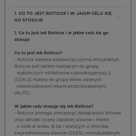
1. CO TO JEST ROTICOX I W JAKIM CELU SIĘ
GO STOSUJE
1. Co to jest lek Roticox i w jakim celu się go
stosuje
Co to jest lek Roticox?
- Roticox zawiera substancję czynną etorykoksyb.
Roticox jest lekiem należącym do grupy
wybiórczych inhibitorów cyklooksygenazy 2
(COX-2). Należy do grupy leków zwanych
niesteroidowymi lekami przeciwzapalnymi
(NLPZ).
W jakim celu stosuje się lek Roticox?
- Roticox pomaga zmniejszyć dolegliwości bólowe
oraz obrzęki (stany zapalne) stawów i mięśni
u osób w wieku 16 lat i starszych z chorobą
zwyrodnieniową stawów (ChZS), reumatoidalnym