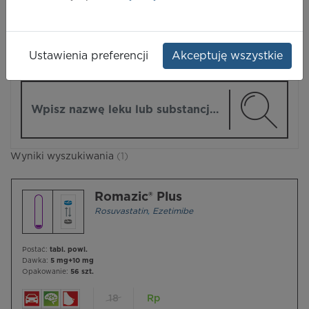
LEKI
Ustawienia preferencji
Akceptuję wszystkie
ZMIEŃ MODUŁ
Wpisz nazwę lub substancję czynną
Wyniki wyszukiwania
(1)
Romazic® Plus
Rosuvastatin
,
Ezetimibe
Postać:
tabl. powl.
Dawka:
5 mg+10 mg
Opakowanie:
56 szt.
18
Rp