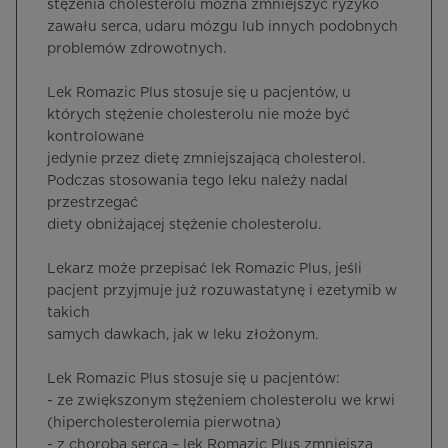
stężenia cholesterolu można zmniejszyć ryzyko
zawału serca, udaru mózgu lub innych podobnych
problemów zdrowotnych.
Lek Romazic Plus stosuje się u pacjentów, u
których stężenie cholesterolu nie może być
kontrolowane
jedynie przez dietę zmniejszającą cholesterol.
Podczas stosowania tego leku należy nadal
przestrzegać
diety obniżającej stężenie cholesterolu.
Lekarz może przepisać lek Romazic Plus, jeśli
pacjent przyjmuje już rozuwastatynę i ezetymib w
takich
samych dawkach, jak w leku złożonym.
Lek Romazic Plus stosuje się u pacjentów:
- ze zwiększonym stężeniem cholesterolu we krwi
(hipercholesterolemia pierwotna)
- z chorobą serca – lek Romazic Plus zmniejsza