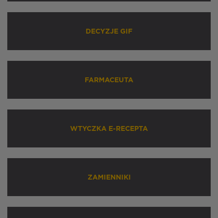
DECYZJE GIF
FARMACEUTA
WTYCZKA E-RECEPTA
ZAMIENNIKI