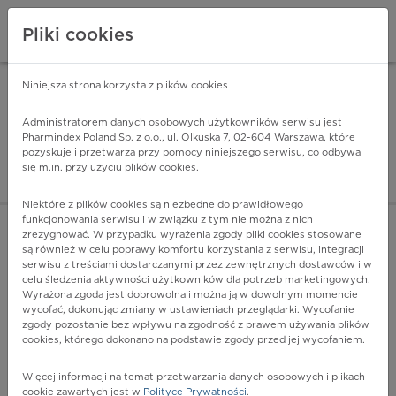
Pliki cookies
Niniejsza strona korzysta z plików cookies
Pharmindex Mobile
INSTALUJ
ZA DARMO - w Google Play
Administratorem danych osobowych użytkowników serwisu jest
Pharmindex Poland Sp. z o.o., ul. Olkuska 7, 02-604 Warszawa, które
pozyskuje i przetwarza przy pomocy niniejszego serwisu, co odbywa
Pharmindex - lider wi
się m.in. przy użyciu plików cookies.
ZALOGUJ SIĘ
ZAREJESTRUJ SIĘ
Niektóre z plików cookies są niezbędne do prawidłowego
funkcjonowania serwisu i w związku z tym nie można z nich
zrezygnować. W przypadku wyrażenia zgody pliki cookies stosowane
są również w celu poprawy komfortu korzystania z serwisu, integracji
serwisu z treściami dostarczanymi przez zewnętrznych dostawców i w
celu śledzenia aktywności użytkowników dla potrzeb marketingowych.
POKAŻ FILTRY
Wyrażona zgoda jest dobrowolna i można ją w dowolnym momencie
wycofać, dokonując zmiany w ustawieniach przeglądarki. Wycofanie
zgody pozostanie bez wpływu na zgodność z prawem używania plików
Pharmindex
cookies, którego dokonano na podstawie zgody przed jej wycofaniem.
lider wiedzy o lekach
Więcej informacji na temat przetwarzania danych osobowych i plikach
cookie zawartych jest w
Polityce Prywatności
.