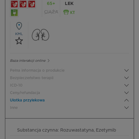
65+
LEK
CIĄŻA
KML
Baza interakcji online
Pełna informacja o produkcie
Bezpieczeństwo terapii
ICD-10
Ceny/refundacja
Ulotka przylekowa
Inne
Substancja czynna: Rozuwastatyna, Ezetymib