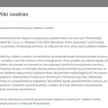
edzy o lekach
WISY PHARMINDEX
DATA LICENSING
SKLEP
Pliki cookies
iniejsza strona korzysta z plików cookies
Pharmindex
dministratorem danych osobowych użytkowników serwisu jest Pharmindex
oland Sp. z o.o., ul. Olkuska 7, 02-604 Warszawa, które pozyskuje i przetwarza
lider wiedzy o lekach
rzy pomocy niniejszego serwisu, co odbywa się m.in. przy użyciu plików cookies.
iektóre z plików cookies są niezbędne do prawidłowego funkcjonowania serwisu 
ę lub substancję czynną
 związku z tym nie można z nich zrezygnować. W przypadku wyrażenia zgody pli
ookies stosowane są również w celu poprawy komfortu korzystania z serwisu,
ntegracji serwisu z treściami dostarczanymi przez zewnętrznych dostawców i w
elu śledzenia aktywności użytkowników dla potrzeb marketingowych. Wyrażona
goda jest dobrowolna i można ją w dowolnym momencie wycofać, dokonując
miany w ustawieniach przeglądarki. Wycofanie zgody pozostanie bez wpływu na
godność z prawem używania plików cookies, którego dokonano na podstawie
gody przed jej wycofaniem.
ięcej informacji na temat przetwarzania danych osobowych i plikach cookie
Postać:
tabl. powl.
awartych jest w
Polityce Prywatności
.
Dawka:
200 µg