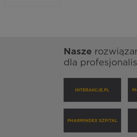
Nasze
rozwiąza
dla profesjonal
INTERAKCJE.PL
P
PHARMINDEX SZPITAL