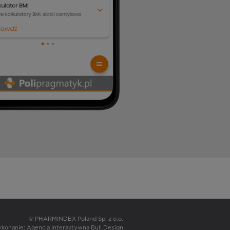
© PHARMINDEX Poland Sp. z o.o.
wykonanie:
Agencja Interaktywna Bull Design