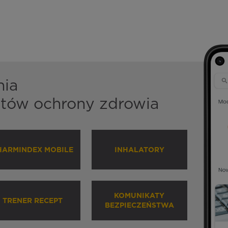
nia
istów ochrony zdrowia
HARMINDEX MOBILE
INHALATORY
KOMUNIKATY
TRENER RECEPT
BEZPIECZEŃSTWA