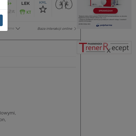
KML
65+
LEK
CIĄŻA
Inne
Baza interakcji online
lowymi,
on,