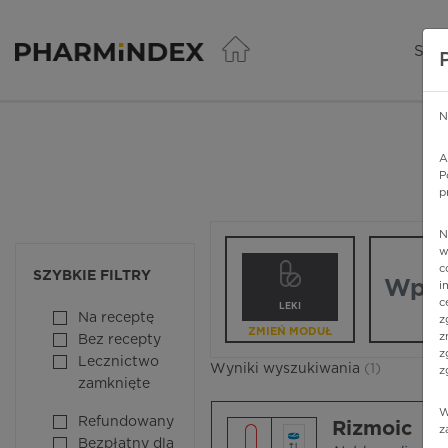
Pharmindex - lider wi
SER
N
A
P
p
N
Wpisz nazw
w
c
SZYBKIE FILTRY
i
c
LEKI
Na receptę
z
ZMIEŃ MODUŁ
z
Bez recepty
z
Lecznictwo
Wyniki wyszukiwania
(1)
z
zamknięte
W
Refundowany
Rizmoic
z
Bezpłatny dla