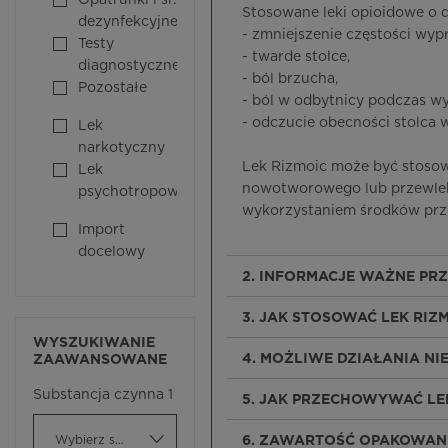
Opatrunki i śr.
Stosowane leki opioidowe o
dezynfekcyjne
- zmniejszenie częstości wyp
Testy
- twarde stolce,
diagnostyczne
- ból brzucha,
Pozostałe
- ból w odbytnicy podczas wy
- odczucie obecności stolca 
Lek
narkotyczny
Lek Rizmoic może być stosow
Lek
nowotworowego lub przewlek
psychotropowy
wykorzystaniem środków prz
Import
docelowy
2. INFORMACJE WAŻNE PR
3. JAK STOSOWAĆ LEK RIZ
WYSZUKIWANIE
4. MOŻLIWE DZIAŁANIA N
ZAAWANSOWANE
Substancja czynna 1
5. JAK PRZECHOWYWAĆ LE
Wybierz substancję czynną
6. ZAWARTOŚĆ OPAKOWANI