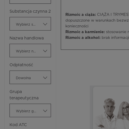
Substancja czynna 2
Rizmoic a ciąża:
CIĄŻA I TRYMESTR
dopuszczone w warunkach bezwzg
Wybierz substancję czynną
konieczności
Rizmoic a karmienie:
stosowanie 
Rizmoic a alkohol:
brak informacji
Nazwa handlowa
Wybierz nazwę handlową
Odpłatność
Dowolna
Grupa
terapeutyczna
Wybierz grupę terapeutyczną
Kod ATC