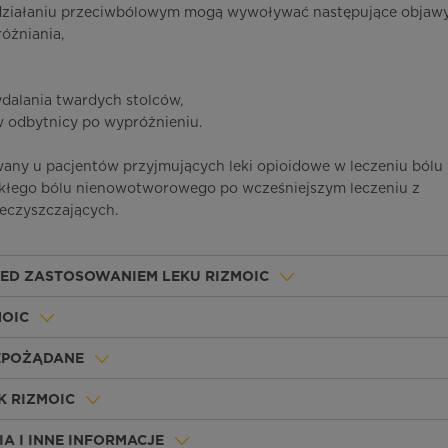
 działaniu przeciwbólowym mogą wywoływać następujące objawy
różniania,
dalania twardych stolców,
w odbytnicy po wypróżnieniu.
any u pacjentów przyjmujących leki opioidowe w leczeniu bólu
łego bólu nienowotworowego po wcześniejszym leczeniu z
eczyszczających.
ZED ZASTOSOWANIEM LEKU RIZMOIC
MOIC
IEPOŻĄDANE
K RIZMOIC
A I INNE INFORMACJE