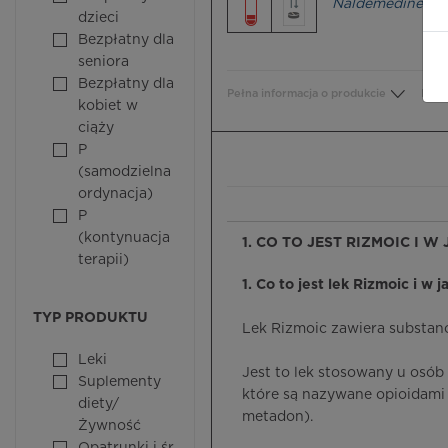
Naldemedine
dzieci
Bezpłatny dla
seniora
Bezpłatny dla
Pełna informacja o produkcie
Bezp
kobiet w
ciąży
P
(samodzielna
ordynacja)
P
(kontynuacja
1. CO TO JEST RIZMOIC I W
terapii)
1. Co to jest lek Rizmoic i w 
TYP PRODUKTU
Lek Rizmoic zawiera substan
Leki
Jest to lek stosowany u osó
Suplementy
które są nazywane opioidami 
diety/
metadon).
Żywność