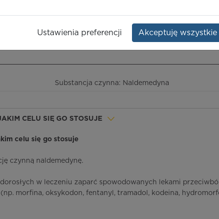
Opakowanie:
28 szt.
Ustawienia preferencji
Akceptuję wszystkie
ieczeństwo terapii
ICD-10
Ceny/refundacja
Ulotka przylekowa
Substancja czynna: Naldemedyna
 JAKIM CELU SIĘ GO STOSUJE
jakim celu się go stosuje
cję czynną naldemedynę.
b dorosłych w leczeniu zaparć spowodowanych lekami przeciwbó
(np. morfina, oksykodon, fentanyl, tramadol, kodeina, hydromorf