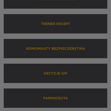
TRENER RECEPT
KOMUNIKATY BEZPIECZEŃSTWA
DECYZJE GIF
FARMACEUTA