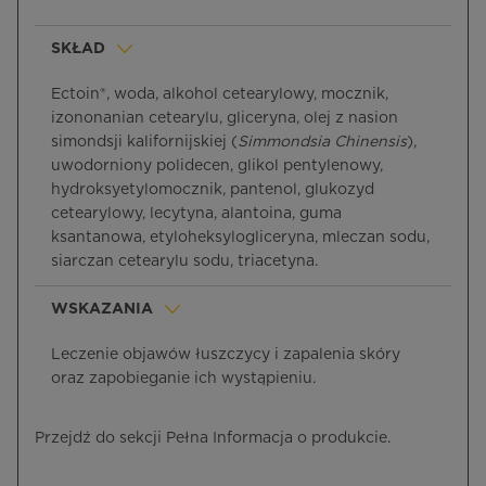
SKŁAD
Ectoin®, woda, alkohol cetearylowy, mocznik,
izononanian cetearylu, gliceryna, olej z nasion
simondsji kalifornijskiej (
Simmondsia Chinensis
),
uwodorniony polidecen, glikol pentylenowy,
hydroksyetylomocznik, pantenol, glukozyd
cetearylowy, lecytyna, alantoina, guma
ksantanowa, etyloheksylogliceryna, mleczan sodu,
siarczan cetearylu sodu, triacetyna.
WSKAZANIA
Leczenie objawów łuszczycy i zapalenia skóry
oraz zapobieganie ich wystąpieniu.
Przejdź do sekcji Pełna Informacja o produkcie.