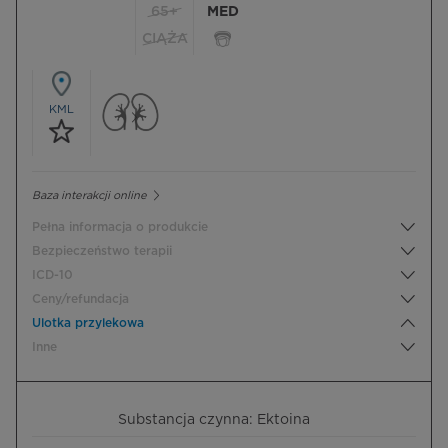
65+
MED
CIĄŻA
KML
Baza interakcji online
Pełna informacja o produkcie
Bezpieczeństwo terapii
ICD-10
Ceny/refundacja
Ulotka przylekowa
Inne
Substancja czynna: Ektoina