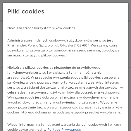
Pliki cookies
Niniejsza strona korzysta z plików cookies
Pharmindex Mobile
INSTALUJ
ZA DARMO - w Google Play
Administratorem danych osobowych użytkowników serwisu jest
Pharmindex Poland Sp. z o.o., ul. Olkuska 7, 02-604 Warszawa, które
pozyskuje i przetwarza przy pomocy niniejszego serwisu, co odbywa
Pharmindex - lider wi
się m.in. przy użyciu plików cookies.
ZALOGUJ SIĘ
ZAREJESTRUJ SIĘ
Niektóre z plików cookies są niezbędne do prawidłowego
funkcjonowania serwisu i w związku z tym nie można z nich
zrezygnować. W przypadku wyrażenia zgody pliki cookies stosowane
są również w celu poprawy komfortu korzystania z serwisu, integracji
serwisu z treściami dostarczanymi przez zewnętrznych dostawców i w
celu śledzenia aktywności użytkowników dla potrzeb marketingowych.
POKAŻ FILTRY
Wyrażona zgoda jest dobrowolna i można ją w dowolnym momencie
wycofać, dokonując zmiany w ustawieniach przeglądarki. Wycofanie
zgody pozostanie bez wpływu na zgodność z prawem używania plików
Pharmindex
cookies, którego dokonano na podstawie zgody przed jej wycofaniem.
lider wiedzy o lekach
Więcej informacji na temat przetwarzania danych osobowych i plikach
cookie zawartych jest w
Polityce Prywatności
.