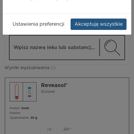
LEKI
Ustawienia preferencji
Akceptuję wszystkie
ZMIEŃ MODUŁ
Wpisz nazwę lub substancję czynną
Wyniki wyszukiwania
(1)
Reveasol®
Ectoine
Postać:
krem
Dawka:
Opakowanie:
30 g
18
RP