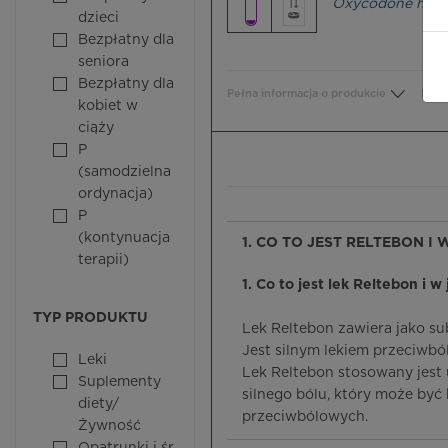
Oxycodone hydr
dzieci
Bezpłatny dla
seniora
Bezpłatny dla
Pełna informacja o produkcie
Bezp
kobiet w
ciąży
P
(samodzielna
ordynacja)
P
(kontynuacja
1. CO TO JEST RELTEBON I
terapii)
1. Co to jest lek Reltebon i w
TYP PRODUKTU
Lek Reltebon zawiera jako s
Jest silnym lekiem przeciwb
Leki
Lek Reltebon stosowany jest u
Suplementy
silnego bólu, który może by
diety/
przeciwbólowych.
Żywność