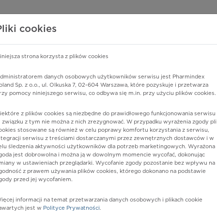
edzy o lekach
WISY PHARMINDEX
DATA LICENSING
SKLEP
Pliki cookies
iniejsza strona korzysta z plików cookies
Pharmindex
dministratorem danych osobowych użytkowników serwisu jest Pharmindex
oland Sp. z o.o., ul. Olkuska 7, 02-604 Warszawa, które pozyskuje i przetwarza
lider wiedzy o lekach
rzy pomocy niniejszego serwisu, co odbywa się m.in. przy użyciu plików cookies.
iektóre z plików cookies są niezbędne do prawidłowego funkcjonowania serwisu 
ę lub substancję czynną
 związku z tym nie można z nich zrezygnować. W przypadku wyrażenia zgody pli
ookies stosowane są również w celu poprawy komfortu korzystania z serwisu,
ntegracji serwisu z treściami dostarczanymi przez zewnętrznych dostawców i w
elu śledzenia aktywności użytkowników dla potrzeb marketingowych. Wyrażona
goda jest dobrowolna i można ją w dowolnym momencie wycofać, dokonując
miany w ustawieniach przeglądarki. Wycofanie zgody pozostanie bez wpływu na
godność z prawem używania plików cookies, którego dokonano na podstawie
gody przed jej wycofaniem.
ięcej informacji na temat przetwarzania danych osobowych i plikach cookie
Postać:
tabl. o przedł. uwalnianiu
awartych jest w
Polityce Prywatności
.
Dawka:
20 mg