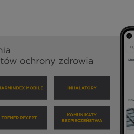
nia
istów ochrony zdrowia
HARMINDEX MOBILE
INHALATORY
KOMUNIKATY
TRENER RECEPT
BEZPIECZEŃSTWA