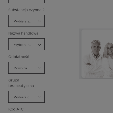
Substancja czynna 2
Wybierz substancję czynną
Nazwa handlowa
Wybierz nazwę handlową
Odpłatność
Dowolna
Grupa
terapeutyczna
Wybierz grupę terapeutyczną
Kod ATC