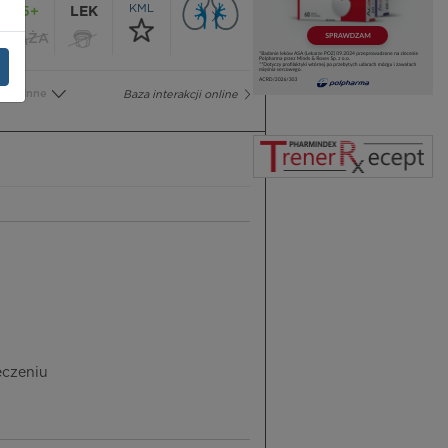
KML
65+
LEK
CIĄŻA
Inne
Baza interakcji online
eczeniu