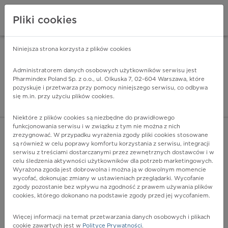
Pliki cookies
Niniejsza strona korzysta z plików cookies
Pharmindex Mobile
INSTALUJ
ZA DARMO - w Google Play
Administratorem danych osobowych użytkowników serwisu jest
Pharmindex Poland Sp. z o.o., ul. Olkuska 7, 02-604 Warszawa, które
pozyskuje i przetwarza przy pomocy niniejszego serwisu, co odbywa
Pharmindex - lider wi
się m.in. przy użyciu plików cookies.
ZALOGUJ SIĘ
ZAREJESTRUJ SIĘ
Niektóre z plików cookies są niezbędne do prawidłowego
funkcjonowania serwisu i w związku z tym nie można z nich
zrezygnować. W przypadku wyrażenia zgody pliki cookies stosowane
są również w celu poprawy komfortu korzystania z serwisu, integracji
serwisu z treściami dostarczanymi przez zewnętrznych dostawców i w
celu śledzenia aktywności użytkowników dla potrzeb marketingowych.
POKAŻ FILTRY
Wyrażona zgoda jest dobrowolna i można ją w dowolnym momencie
wycofać, dokonując zmiany w ustawieniach przeglądarki. Wycofanie
zgody pozostanie bez wpływu na zgodność z prawem używania plików
Pharmindex
cookies, którego dokonano na podstawie zgody przed jej wycofaniem.
lider wiedzy o lekach
Więcej informacji na temat przetwarzania danych osobowych i plikach
cookie zawartych jest w
Polityce Prywatności
.