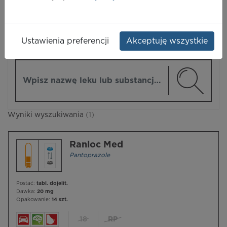
LEKI
Ustawienia preferencji
Akceptuję wszystkie
ZMIEŃ MODUŁ
Wpisz nazwę lub substancję czynną
Wyniki wyszukiwania
(1)
Ranloc Med
Pantoprazole
Postać:
tabl. dojelit.
Dawka:
20 mg
Opakowanie:
14 szt.
18
RP