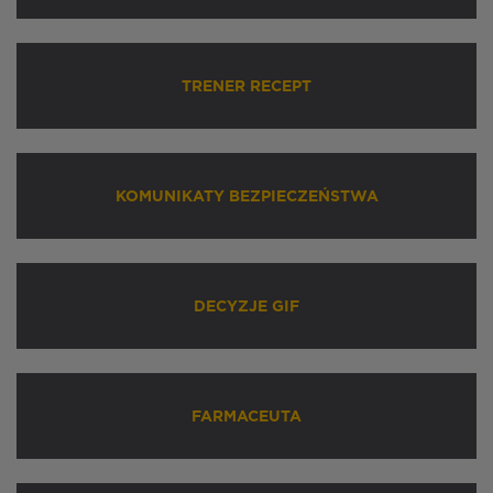
TRENER RECEPT
KOMUNIKATY BEZPIECZEŃSTWA
DECYZJE GIF
FARMACEUTA