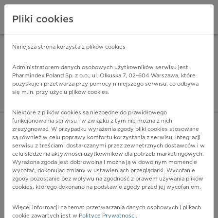
Pliki cookies
Niniejsza strona korzysta z plików cookies
Pharmindex Mobile
INSTALUJ
ZA DARMO - w Google Play
Administratorem danych osobowych użytkowników serwisu jest
Pharmindex Poland Sp. z o.o., ul. Olkuska 7, 02-604 Warszawa, które
pozyskuje i przetwarza przy pomocy niniejszego serwisu, co odbywa
Pharmindex - lider wi
się m.in. przy użyciu plików cookies.
ZALOGUJ SIĘ
ZAREJESTRUJ SIĘ
Niektóre z plików cookies są niezbędne do prawidłowego
funkcjonowania serwisu i w związku z tym nie można z nich
zrezygnować. W przypadku wyrażenia zgody pliki cookies stosowane
są również w celu poprawy komfortu korzystania z serwisu, integracji
serwisu z treściami dostarczanymi przez zewnętrznych dostawców i w
celu śledzenia aktywności użytkowników dla potrzeb marketingowych.
POKAŻ FILTRY
Wyrażona zgoda jest dobrowolna i można ją w dowolnym momencie
wycofać, dokonując zmiany w ustawieniach przeglądarki. Wycofanie
zgody pozostanie bez wpływu na zgodność z prawem używania plików
Pharmindex
cookies, którego dokonano na podstawie zgody przed jej wycofaniem.
lider wiedzy o lekach
Więcej informacji na temat przetwarzania danych osobowych i plikach
cookie zawartych jest w
Polityce Prywatności
.