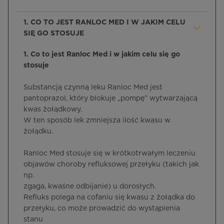
1. CO TO JEST RANLOC MED I W JAKIM CELU
SIĘ GO STOSUJE
1. Co to jest Ranloc Med i w jakim celu się go
stosuje
Substancją czynną leku Ranloc Med jest
pantoprazol, który blokuje „pompę” wytwarzającą
kwas żołądkowy.
W ten sposób lek zmniejsza ilość kwasu w
żołądku.
Ranloc Med stosuje się w krótkotrwałym leczeniu
objawów choroby refluksowej przełyku (takich jak
np.
zgaga, kwaśne odbijanie) u dorosłych.
Refluks polega na cofaniu się kwasu z żołądka do
przełyku, co może prowadzić do wystąpienia
stanu