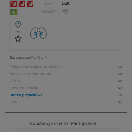
65+
LEK
CIĄŻA
KML
Baza interakcji online
Pełna informacja o produkcie
Bezpieczeństwo terapii
ICD-10
Ceny/refundacja
Ulotka przylekowa
Inne
Substancja czynna: Pantoprazol