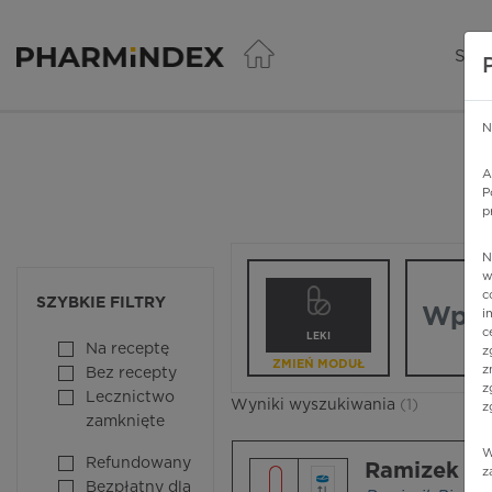
Pharmindex - lider wi
SER
N
A
P
p
N
Wpisz nazw
w
c
SZYBKIE FILTRY
i
c
LEKI
Na receptę
z
ZMIEŃ MODUŁ
z
Bez recepty
z
Lecznictwo
Wyniki wyszukiwania
(1)
z
zamknięte
W
Refundowany
Ramizek Pl
z
Bezpłatny dla