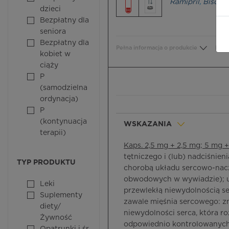
Ramipril
,
Bisopro
dzieci
Bezpłatny dla
seniora
Bezpłatny dla
Pełna informacja o produkcie
Bezp
kobiet w
ciąży
P
(samodzielna
ordynacja)
P
(kontynuacja
WSKAZANIA
terapii)
Kaps. 2,5 mg + 2,5 mg; 5 mg 
tętniczego i (lub) nadciśnie
TYP PRODUKTU
chorobą układu sercowo-nacz
obwodowych w wywiadzie); u 
Leki
przewlekłą niewydolnością s
Suplementy
zawale mięśnia sercowego: zm
diety/
niewydolności serca, która r
Żywność
odpowiednio kontrolowanych