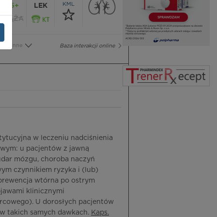
KML
65+
LEK
CIĄŻA
Inne
Baza interakcji online
stytucyjna w leczeniu nadciśnienia
cowym: u pacjentów z jawną
udar mózgu, choroba naczyń
ym czynnikiem ryzyka i (lub)
(prewencja wtórna po ostrym
bjawami klinicznymi
sercowego). U dorosłych pacjentów
 w takich samych dawkach.
Kaps.