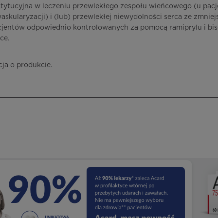
bstytucyjna w leczeniu przewlekłego zespołu wieńcowego (u pa
waskularyzacji) i (lub) przewlekłej niewydolności serca ze zmni
cjentów odpowiednio kontrolowanych za pomocą ramiprylu i bi
ce.
cja o produkcie.