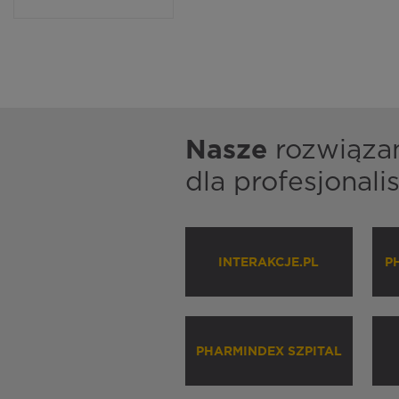
Nasze
rozwiąza
dla profesjonal
INTERAKCJE.PL
P
PHARMINDEX SZPITAL