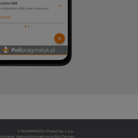
© PHARMINDEX Poland Sp. z o.o.
wykonanie:
Agencja Interaktywna Bull Design