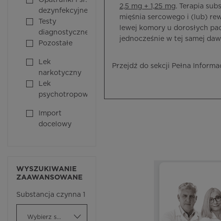
Opatrunki i śr.
2,5 mg + 1,25 mg
. Terapia su
dezynfekcyjne
mięśnia sercowego i (lub) re
Testy
lewej komory u dorosłych pa
diagnostyczne
jednocześnie w tej samej daw
Pozostałe
Lek
Przejdź do sekcji Pełna Informa
narkotyczny
Lek
psychotropowy
Import
docelowy
WYSZUKIWANIE
ZAAWANSOWANE
Substancja czynna 1
Wybierz substancję czynną