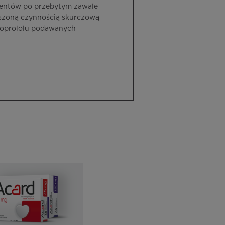
cjentów po przebytym zawale
ejszoną czynnością skurczową
soprololu podawanych