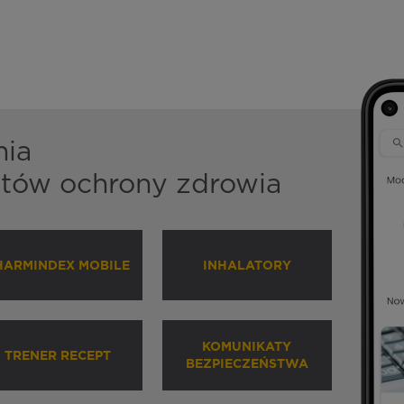
nia
istów ochrony zdrowia
HARMINDEX MOBILE
INHALATORY
KOMUNIKATY
TRENER RECEPT
BEZPIECZEŃSTWA