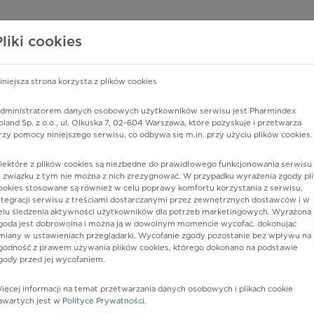
edzy o lekach
WISY PHARMINDEX
DATA LICENSING
SKLEP
Pliki cookies
iniejsza strona korzysta z plików cookies
Pharmindex
dministratorem danych osobowych użytkowników serwisu jest Pharmindex
oland Sp. z o.o., ul. Olkuska 7, 02-604 Warszawa, które pozyskuje i przetwarza
lider wiedzy o lekach
rzy pomocy niniejszego serwisu, co odbywa się m.in. przy użyciu plików cookies.
iektóre z plików cookies są niezbędne do prawidłowego funkcjonowania serwisu 
ę lub substancję czynną
 związku z tym nie można z nich zrezygnować. W przypadku wyrażenia zgody pli
ookies stosowane są również w celu poprawy komfortu korzystania z serwisu,
ntegracji serwisu z treściami dostarczanymi przez zewnętrznych dostawców i w
elu śledzenia aktywności użytkowników dla potrzeb marketingowych. Wyrażona
goda jest dobrowolna i można ją w dowolnym momencie wycofać, dokonując
miany w ustawieniach przeglądarki. Wycofanie zgody pozostanie bez wpływu na
godność z prawem używania plików cookies, którego dokonano na podstawie
gody przed jej wycofaniem.
ięcej informacji na temat przetwarzania danych osobowych i plikach cookie
us
Postać:
kaps. twarde
awartych jest w
Polityce Prywatności
.
Dawka:
2,5 mg+2,5 mg