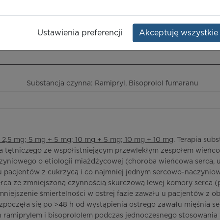
lol fumarate
Opakowanie:
30 szt.
Ustawienia preferencji
Akceptuję wszystkie
ieczeństwo terapii
ICD-10
Ceny/refundacja
Ulotka przylekowa
Substancja czynna: Ramipryl, Bisoprolol fumaranu
+ 2,5 mg; 5 mg + 5 mg; 10 mg + 5 mg; 10 mg + 10 mg
. Terapia sub
nia tętniczego ze współistniejącym przewlekłym zespołem wień
yniowego o etiologii miażdżycowej (choroba wieńcowa serca, 
pacjentów z cukrzycą i co najmniej jednym sercowo-naczyniow
erca ze zmniejszoną czynnością skurczową lewej komory serca 
niejszenie śmiertelności w ostrej fazie zawału u pacjentów z o
ozpoczęła się po >48 h od wystąpienia ostrego zawału mięśnia 
 ramiprylem i bisoprololem podczas jednoczesnego stosowania