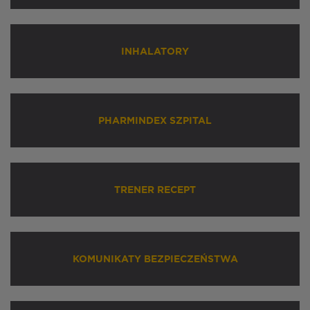
INHALATORY
PHARMINDEX SZPITAL
TRENER RECEPT
KOMUNIKATY BEZPIECZEŃSTWA