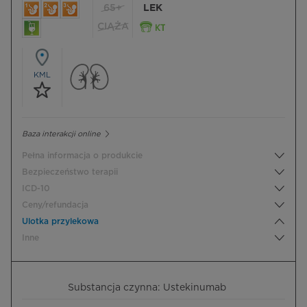
65+
LEK
CIĄŻA
KML
Baza interakcji online
Pełna informacja o produkcie
Bezpieczeństwo terapii
ICD-10
Ceny/refundacja
Ulotka przylekowa
Inne
Substancja czynna: Ustekinumab