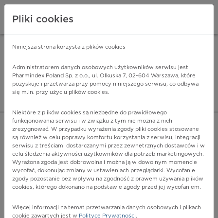
Pliki cookies
Niniejsza strona korzysta z plików cookies
Pharmindex Mobile
INSTALUJ
ZA DARMO - w Google Play
Administratorem danych osobowych użytkowników serwisu jest
Pharmindex Poland Sp. z o.o., ul. Olkuska 7, 02-604 Warszawa, które
pozyskuje i przetwarza przy pomocy niniejszego serwisu, co odbywa
Pharmindex - lider wi
się m.in. przy użyciu plików cookies.
ZALOGUJ SIĘ
ZAREJESTRUJ SIĘ
Niektóre z plików cookies są niezbędne do prawidłowego
funkcjonowania serwisu i w związku z tym nie można z nich
zrezygnować. W przypadku wyrażenia zgody pliki cookies stosowane
są również w celu poprawy komfortu korzystania z serwisu, integracji
serwisu z treściami dostarczanymi przez zewnętrznych dostawców i w
celu śledzenia aktywności użytkowników dla potrzeb marketingowych.
POKAŻ FILTRY
Wyrażona zgoda jest dobrowolna i można ją w dowolnym momencie
wycofać, dokonując zmiany w ustawieniach przeglądarki. Wycofanie
zgody pozostanie bez wpływu na zgodność z prawem używania plików
Pharmindex
cookies, którego dokonano na podstawie zgody przed jej wycofaniem.
lider wiedzy o lekach
Więcej informacji na temat przetwarzania danych osobowych i plikach
cookie zawartych jest w
Polityce Prywatności
.