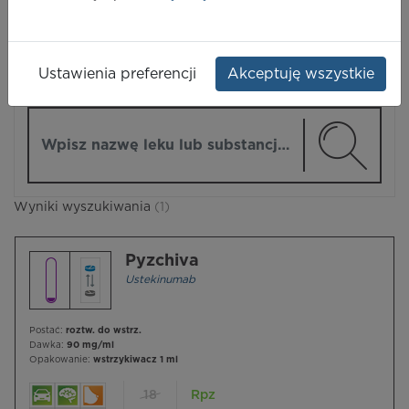
LEKI
Ustawienia preferencji
Akceptuję wszystkie
ZMIEŃ MODUŁ
Wpisz nazwę lub substancję czynną
Wyniki wyszukiwania
(1)
Pyzchiva
Ustekinumab
Postać:
roztw. do wstrz.
Dawka:
90 mg/ml
Opakowanie:
wstrzykiwacz 1 ml
18
Rpz