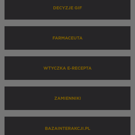
DECYZJE GIF
FARMACEUTA
WTYCZKA E-RECEPTA
ZAMIENNIKI
BAZAINTERAKCJI.PL