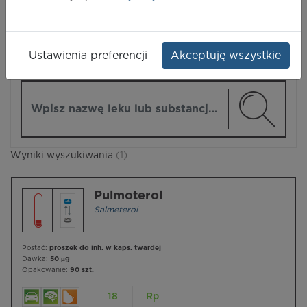
LEKI
Ustawienia preferencji
Akceptuję wszystkie
ZMIEŃ MODUŁ
Wpisz nazwę lub substancję czynną
Wyniki wyszukiwania
(1)
Pulmoterol
Salmeterol
Postać:
proszek do inh. w kaps. twardej
Dawka:
50 µg
Opakowanie:
90 szt.
18
Rp