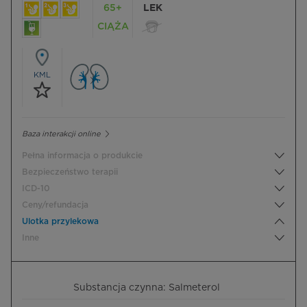
65+
LEK
CIĄŻA
KML
Baza interakcji online
Pełna informacja o produkcie
Bezpieczeństwo terapii
ICD-10
Ceny/refundacja
Ulotka przylekowa
Inne
Substancja czynna: Salmeterol