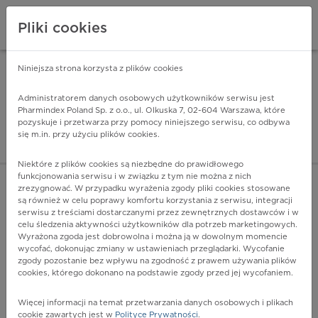
Pliki cookies
Niniejsza strona korzysta z plików cookies
Pharmindex Mobile
INSTALUJ
ZA DARMO - w Google Play
Administratorem danych osobowych użytkowników serwisu jest
Pharmindex Poland Sp. z o.o., ul. Olkuska 7, 02-604 Warszawa, które
pozyskuje i przetwarza przy pomocy niniejszego serwisu, co odbywa
Pharmindex - lider wi
się m.in. przy użyciu plików cookies.
ZALOGUJ SIĘ
ZAREJESTRUJ SIĘ
Niektóre z plików cookies są niezbędne do prawidłowego
funkcjonowania serwisu i w związku z tym nie można z nich
zrezygnować. W przypadku wyrażenia zgody pliki cookies stosowane
są również w celu poprawy komfortu korzystania z serwisu, integracji
serwisu z treściami dostarczanymi przez zewnętrznych dostawców i w
celu śledzenia aktywności użytkowników dla potrzeb marketingowych.
POKAŻ FILTRY
Wyrażona zgoda jest dobrowolna i można ją w dowolnym momencie
wycofać, dokonując zmiany w ustawieniach przeglądarki. Wycofanie
zgody pozostanie bez wpływu na zgodność z prawem używania plików
Pharmindex
cookies, którego dokonano na podstawie zgody przed jej wycofaniem.
lider wiedzy o lekach
Więcej informacji na temat przetwarzania danych osobowych i plikach
cookie zawartych jest w
Polityce Prywatności
.