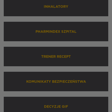
INHALATORY
PHARMINDEX SZPITAL
TRENER RECEPT
KOMUNIKATY BEZPIECZEŃSTWA
DECYZJE GIF