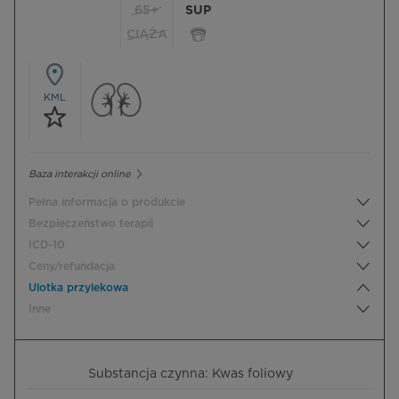
65+
SUP
CIĄŻA
KML
Baza interakcji online
Pełna informacja o produkcie
Bezpieczeństwo terapii
ICD-10
Ceny/refundacja
Ulotka przylekowa
Inne
Substancja czynna: Kwas foliowy