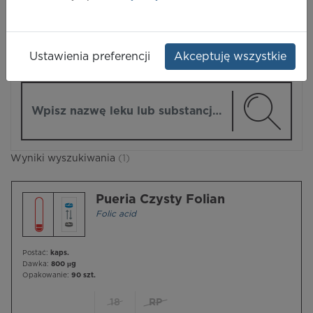
LEKI
Ustawienia preferencji
Akceptuję wszystkie
ZMIEŃ MODUŁ
Wpisz nazwę lub substancję czynną
Wyniki wyszukiwania
(1)
Pueria Czysty Folian
Folic acid
Postać:
kaps.
Dawka:
800 µg
Opakowanie:
90 szt.
18
RP