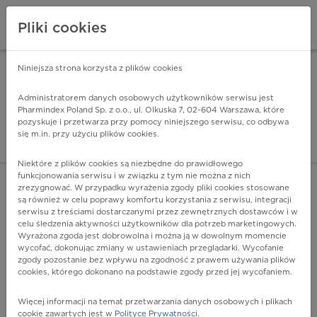
Pliki cookies
Niniejsza strona korzysta z plików cookies
Pharmindex Mobile
INSTALUJ
ZA DARMO - w Google Play
Administratorem danych osobowych użytkowników serwisu jest
Pharmindex Poland Sp. z o.o., ul. Olkuska 7, 02-604 Warszawa, które
pozyskuje i przetwarza przy pomocy niniejszego serwisu, co odbywa
Pharmindex - lider wi
się m.in. przy użyciu plików cookies.
ZALOGUJ SIĘ
ZAREJESTRUJ SIĘ
Niektóre z plików cookies są niezbędne do prawidłowego
funkcjonowania serwisu i w związku z tym nie można z nich
zrezygnować. W przypadku wyrażenia zgody pliki cookies stosowane
są również w celu poprawy komfortu korzystania z serwisu, integracji
serwisu z treściami dostarczanymi przez zewnętrznych dostawców i w
celu śledzenia aktywności użytkowników dla potrzeb marketingowych.
POKAŻ FILTRY
Wyrażona zgoda jest dobrowolna i można ją w dowolnym momencie
wycofać, dokonując zmiany w ustawieniach przeglądarki. Wycofanie
zgody pozostanie bez wpływu na zgodność z prawem używania plików
Pharmindex
cookies, którego dokonano na podstawie zgody przed jej wycofaniem.
lider wiedzy o lekach
Więcej informacji na temat przetwarzania danych osobowych i plikach
cookie zawartych jest w
Polityce Prywatności
.