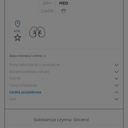
65+
MED
CIĄŻA
KML
Baza interakcji online
Pełna informacja o produkcie
Bezpieczeństwo terapii
ICD-10
Ceny/refundacja
Ulotka przylekowa
Inne
Substancja czynna: Glicerol