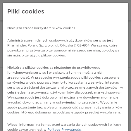
Pliki cookies
Niniejsza strona korzysta z plików cookies
Pharmindex Mobile
INSTALUJ
ZA DARMO - w Google Play
Administratorem danych osobowych użytkowników serwisu jest
Pharmindex Poland Sp. z o.o., ul. Olkuska 7, 02-604 Warszawa, które
pozyskuje i przetwarza przy pomocy niniejszego serwisu, co odbywa
Pharmindex - lider wi
się m.in. przy użyciu plików cookies.
ZALOGUJ SIĘ
ZAREJESTRUJ SIĘ
Niektóre z plików cookies są niezbędne do prawidłowego
funkcjonowania serwisu i w związku z tym nie można z nich
zrezygnować. W przypadku wyrażenia zgody pliki cookies stosowane
są również w celu poprawy komfortu korzystania z serwisu, integracji
serwisu z treściami dostarczanymi przez zewnętrznych dostawców i w
celu śledzenia aktywności użytkowników dla potrzeb marketingowych.
POKAŻ FILTRY
Wyrażona zgoda jest dobrowolna i można ją w dowolnym momencie
wycofać, dokonując zmiany w ustawieniach przeglądarki. Wycofanie
zgody pozostanie bez wpływu na zgodność z prawem używania plików
Pharmindex
cookies, którego dokonano na podstawie zgody przed jej wycofaniem.
lider wiedzy o lekach
Więcej informacji na temat przetwarzania danych osobowych i plikach
cookie zawartych jest w
Polityce Prywatności
.