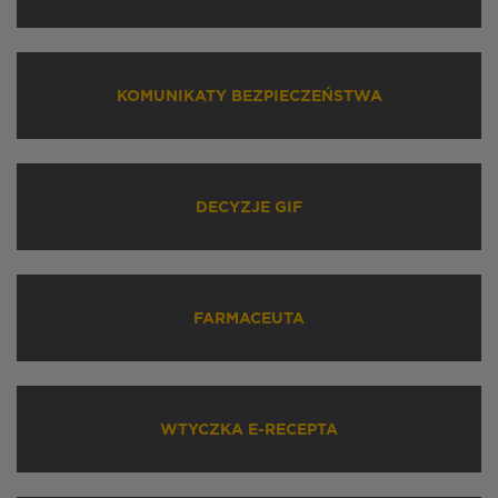
KOMUNIKATY BEZPIECZEŃSTWA
DECYZJE GIF
FARMACEUTA
WTYCZKA E-RECEPTA