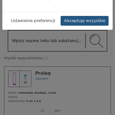
LEKI
Ustawienia preferencji
Akceptuję wszystkie
ZMIEŃ MODUŁ
Wpisz nazwę lub substancję czynną
Wyniki wyszukiwania
(1)
Prolaq
Glycerol
Postać:
mikrowlew. doodbyt., roztw.
Dawka:
Opakowanie:
6 szt. x 9 g
18
RP