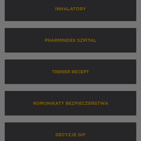
INHALATORY
PHARMINDEX SZPITAL
TRENER RECEPT
KOMUNIKATY BEZPIECZEŃSTWA
DECYZJE GIF