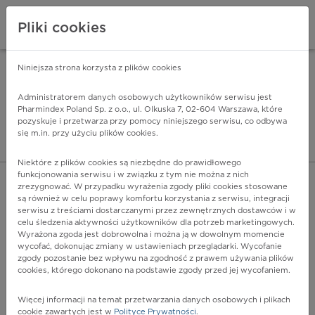
Pliki cookies
Niniejsza strona korzysta z plików cookies
Pharmindex Mobile
INSTALUJ
ZA DARMO - w Google Play
Administratorem danych osobowych użytkowników serwisu jest
Pharmindex Poland Sp. z o.o., ul. Olkuska 7, 02-604 Warszawa, które
pozyskuje i przetwarza przy pomocy niniejszego serwisu, co odbywa
Pharmindex - lider wi
się m.in. przy użyciu plików cookies.
ZALOGUJ SIĘ
ZAREJESTRUJ SIĘ
Niektóre z plików cookies są niezbędne do prawidłowego
funkcjonowania serwisu i w związku z tym nie można z nich
zrezygnować. W przypadku wyrażenia zgody pliki cookies stosowane
są również w celu poprawy komfortu korzystania z serwisu, integracji
serwisu z treściami dostarczanymi przez zewnętrznych dostawców i w
celu śledzenia aktywności użytkowników dla potrzeb marketingowych.
POKAŻ FILTRY
Wyrażona zgoda jest dobrowolna i można ją w dowolnym momencie
wycofać, dokonując zmiany w ustawieniach przeglądarki. Wycofanie
zgody pozostanie bez wpływu na zgodność z prawem używania plików
Pharmindex
cookies, którego dokonano na podstawie zgody przed jej wycofaniem.
lider wiedzy o lekach
Więcej informacji na temat przetwarzania danych osobowych i plikach
cookie zawartych jest w
Polityce Prywatności
.