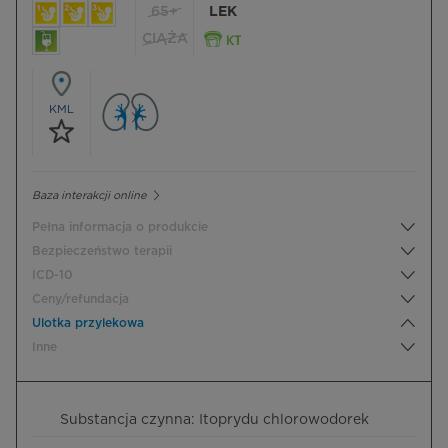
65+
LEK
CIĄŻA
KML
Baza interakcji online
Pełna informacja o produkcie
Bezpieczeństwo terapii
ICD-10
Ceny/refundacja
Ulotka przylekowa
Inne
Substancja czynna: Itoprydu chlorowodorek