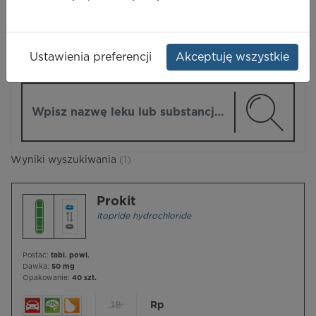
LEKI
Ustawienia preferencji
Akceptuję wszystkie
ZMIEŃ MODUŁ
Wpisz nazwę lub substancję czynną
Wyniki wyszukiwania
(1)
Prokit
Itopride hydrochloride
Postać:
tabl. powl.
Dawka:
50 mg
Opakowanie:
40 szt.
18
Rp