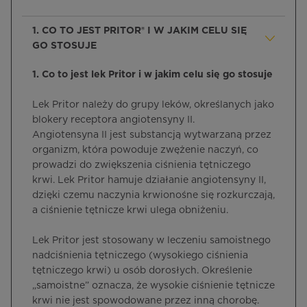
1. CO TO JEST PRITOR® I W JAKIM CELU SIĘ
GO STOSUJE
1. Co to jest lek Pritor i w jakim celu się go stosuje
Lek Pritor należy do grupy leków, określanych jako
blokery receptora angiotensyny II.
Angiotensyna II jest substancją wytwarzaną przez
organizm, która powoduje zwężenie naczyń, co
prowadzi do zwiększenia ciśnienia tętniczego
krwi. Lek Pritor hamuje działanie angiotensyny II,
dzięki czemu naczynia krwionośne się rozkurczają,
a ciśnienie tętnicze krwi ulega obniżeniu.
Lek Pritor jest stosowany w leczeniu samoistnego
nadciśnienia tętniczego (wysokiego ciśnienia
tętniczego krwi) u osób dorosłych. Określenie
„samoistne” oznacza, że wysokie ciśnienie tętnicze
krwi nie jest spowodowane przez inną chorobę.