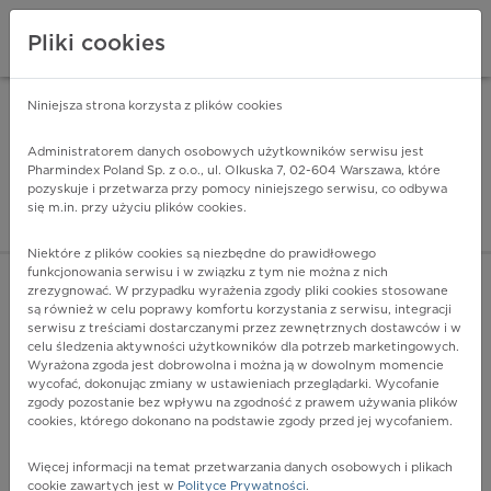
Pliki cookies
Niniejsza strona korzysta z plików cookies
Pharmindex Mobile
INSTALUJ
ZA DARMO - w Google Play
Administratorem danych osobowych użytkowników serwisu jest
Pharmindex Poland Sp. z o.o., ul. Olkuska 7, 02-604 Warszawa, które
pozyskuje i przetwarza przy pomocy niniejszego serwisu, co odbywa
Pharmindex - lider wi
się m.in. przy użyciu plików cookies.
ZALOGUJ SIĘ
ZAREJESTRUJ SIĘ
Niektóre z plików cookies są niezbędne do prawidłowego
funkcjonowania serwisu i w związku z tym nie można z nich
zrezygnować. W przypadku wyrażenia zgody pliki cookies stosowane
są również w celu poprawy komfortu korzystania z serwisu, integracji
serwisu z treściami dostarczanymi przez zewnętrznych dostawców i w
celu śledzenia aktywności użytkowników dla potrzeb marketingowych.
POKAŻ FILTRY
Wyrażona zgoda jest dobrowolna i można ją w dowolnym momencie
wycofać, dokonując zmiany w ustawieniach przeglądarki. Wycofanie
zgody pozostanie bez wpływu na zgodność z prawem używania plików
Pharmindex
cookies, którego dokonano na podstawie zgody przed jej wycofaniem.
lider wiedzy o lekach
Więcej informacji na temat przetwarzania danych osobowych i plikach
cookie zawartych jest w
Polityce Prywatności
.