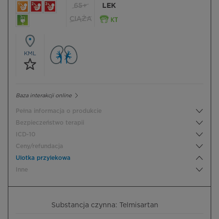
65+
LEK
CIĄŻA
KML
Baza interakcji online
Pełna informacja o produkcie
Bezpieczeństwo terapii
ICD-10
Ceny/refundacja
Ulotka przylekowa
Inne
Substancja czynna: Telmisartan