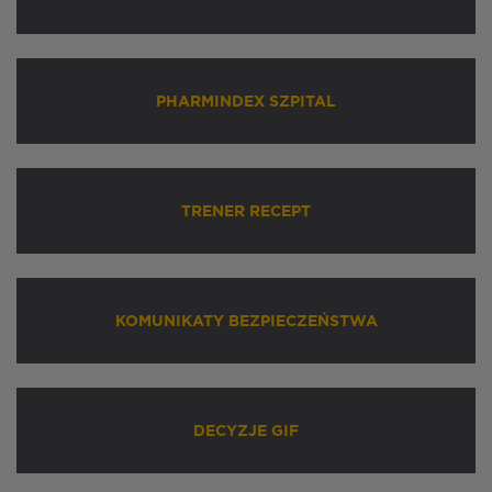
PHARMINDEX SZPITAL
TRENER RECEPT
KOMUNIKATY BEZPIECZEŃSTWA
DECYZJE GIF