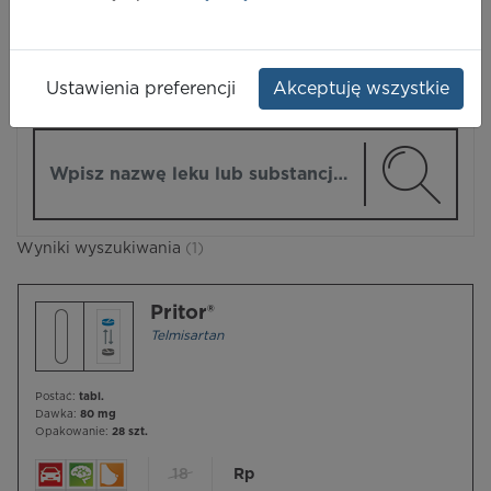
LEKI
Ustawienia preferencji
Akceptuję wszystkie
ZMIEŃ MODUŁ
Wpisz nazwę lub substancję czynną
Wyniki wyszukiwania
(1)
Pritor®
Telmisartan
Postać:
tabl.
Dawka:
80 mg
Opakowanie:
28 szt.
18
Rp